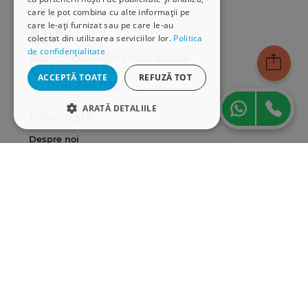
edituri.
care le pot combina cu alte informații pe
care le-ați furnizat sau pe care le-au
colectat din utilizarea serviciilor lor.
Politica
de confidențialitate
distributie@hamangiu.ro
031 425 42 24
ACCEPTĂ TOATE
REFUZĂ TOT
0741 244 032
ARATĂ DETALIILE
Informații
STRICT NECESARE
Despre noi
Termeni & condiții
DE PERFORMANȚĂ
Politica de confidențialitate
Politica de cookies
DE TARGETARE
ANPC
DE FUNCŢIONALITATE
Serviciu clienți
Comunitatea Hamangiu
Cum comand online
Strict necesare
De performanță
Modalități de plată
De targetare
De funcţionalitate
Livrarea produselor