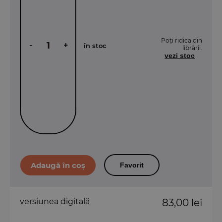
Poți ridica din
-
+
în stoc
librării.
vezi stoc
Favorit
versiunea digitală
83,00 lei