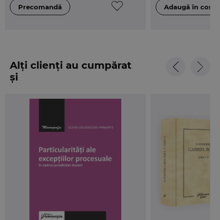
Alți clienți au cumpărat
și