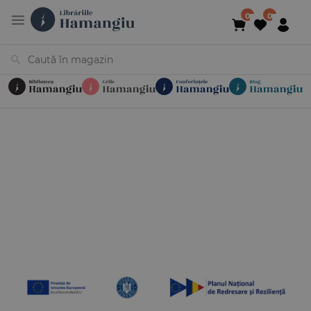
Cărți
Noutăți
În curs de apariție
Reduceri
Evenimente
Librării
Contact
Newsletter
031 425 4