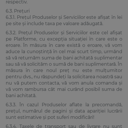
respectiv.
6.3. Prețuri
6.3.1. Prețul Produselor și Serviciilor este afișat în lei
pe site și include taxa pe valoare adăugată.
6.3.2. Prețul Produselor și Serviciilor este cel afișat
pe Platforme, cu excepția situației în care este o
eroare. În măsura în care există o eroare, vă vom
aduce la cunoștință în cel mai scurt timp, urmând
să vă returnăm suma de bani achitată suplimentar
sau să vă solicităm o sumă de bani suplimentară. În
măsura în care noul preț nu este mulțumitor
pentru dvs., nu răspundeți la solicitarea noastră sau
nu vă putem contacta, vă vom anula comanda și
vă vom rambursa cât mai curând posibil suma de
bani achitată.
6.3.3. În cazul Produselor aflate la precomandă,
prețul, numărul de pagini și data apariției lucrării
sunt estimative și pot suferi modificări!
6.3.4. Taxele de transport sau de livrare nu sunt