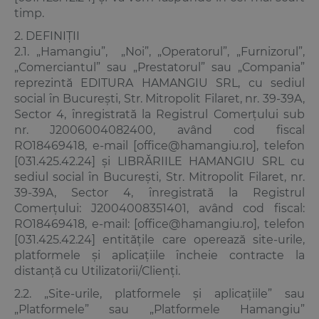
timp.
2. DEFINIȚII
2.1. „Hamangiu”, „Noi”, „Operatorul”, „Furnizorul”,
„Comerciantul” sau „Prestatorul” sau „Compania”
reprezintă EDITURA HAMANGIU SRL, cu sediul
social în București, Str. Mitropolit Filaret, nr. 39-39A,
Sector 4, înregistrată la Registrul Comerțului sub
nr. J2006004082400, având cod fiscal
RO18469418, e-mail [office@hamangiu.ro], telefon
[031.425.42.24] și LIBRĂRIILE HAMANGIU SRL cu
sediul social în București, Str. Mitropolit Filaret, nr.
39-39A, Sector 4, înregistrată la Registrul
Comerțului: J2004008351401, având cod fiscal:
RO18469418, e-mail: [office@hamangiu.ro], telefon
[031.425.42.24] entitățile care operează site-urile,
platformele și aplicațiile încheie contracte la
distanță cu Utilizatorii/Clienți.
2.2. „Site-urile, platformele și aplicațiile” sau
„Platformele” sau „Platformele Hamangiu”