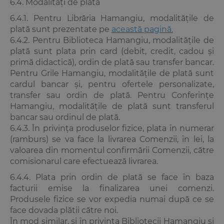
6.4. Modalități de plată
6.4.1. Pentru Librăria Hamangiu, modalitățile de
plată sunt prezentate pe
această pagină.
6.4.2. Pentru Biblioteca Hamangiu, modalitățile de
plată sunt plata prin card (debit, credit, cadou și
primă didactică), ordin de plată sau transfer bancar.
Pentru Grile Hamangiu, modalitățile de plată sunt
cardul bancar și, pentru ofertele personalizate,
transfer sau ordin de plată. Pentru Conferințe
Hamangiu, modalitățile de plată sunt transferul
bancar sau ordinul de plată.
6.4.3. În privința produselor fizice, plata în numerar
(ramburs) se va face la livrarea Comenzii, în lei, la
valoarea din momentul confirmării Comenzii, către
comisionarul care efectuează livrarea.
6.4.4. Plata prin ordin de plată se face în baza
facturii emise la finalizarea unei comenzi.
Produsele fizice se vor expedia numai după ce se
face dovada plătii către noi.
În mod similar, și în privința Bibliotecii Hamangiu și