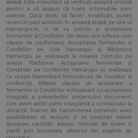
aleasă. Este important să verificați această sinteză
pentru a vă asigura că toate informațiile sunt
corecte. Dacă doriți să faceți modificări, puteți
reveni în pașii anteriori. În această etapă, pe site-ul
Hamangiu.ro, vi se va solicita și acceptarea
Termenilor și Condițiilor (de obicei prin bifarea unei
căsuțe de confirmare). Acceptarea Termenilor și
Condițiilor pe Grile Hamangiu și Biblioteca
Hamangiu se realizează la crearea contului pe
aceste Platforme. Acceptarea Termenilor și
Condițiilor pe Conferințe Hamangiu se realizează
cu ocazia transmiterii formularului de înscriere la
conferință. Bifarea căsuței de acceptare a
Termenilor și Condițiilor echivalează cu acceptarea
integrală a prevederilor prezentului document,
care devin astfel parte integrantă a contractului la
distanță. Înainte de transmiterea comenzii, aveți
posibilitatea să revizuiți și să corectați datele
(produse, cantități, adrese, metode de livrare și
plată) prin butoanele aferente din paginile de
checkout.