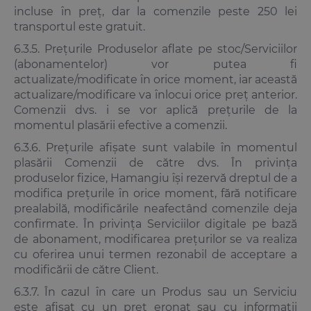
incluse în preț, dar la comenzile peste 250 lei
transportul este gratuit.
6.3.5. Prețurile Produselor aflate pe stoc/Serviciilor
(abonamentelor) vor putea fi
actualizate/modificate în orice moment, iar această
actualizare/modificare va înlocui orice preț anterior.
Comenzii dvs. i se vor aplică prețurile de la
momentul plasării efective a comenzii.
6.3.6. Prețurile afișate sunt valabile în momentul
plasării Comenzii de către dvs. În privința
produselor fizice, Hamangiu își rezervă dreptul de a
modifica prețurile în orice moment, fără notificare
prealabilă, modificările neafectând comenzile deja
confirmate. În privința Serviciilor digitale pe bază
de abonament, modificarea prețurilor se va realiza
cu oferirea unui termen rezonabil de acceptare a
modificării de către Client.
6.3.7. În cazul în care un Produs sau un Serviciu
este afișat cu un preț eronat sau cu informații