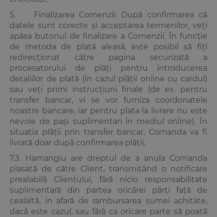
5. Finalizarea Comenzii: După confirmarea că
datele sunt corecte și acceptarea termenilor, veți
apăsa butonul de finalizare a Comenzii. În funcție
de metoda de plată aleasă, este posibil să fiți
redirecționat către pagina securizată a
procesatorului de plăți pentru introducerea
detaliilor de plată (în cazul plății online cu cardul)
sau veți primi instrucțiuni finale (de ex. pentru
transfer bancar, vi se vor furniza coordonatele
noastre bancare, iar pentru plata la livrare nu este
nevoie de pași suplimentari în mediul online). În
situația plății prin transfer bancar, Comanda va fi
livrată doar după confirmarea plății.
7.3. Hamangiu are dreptul de a anula Comanda
plasată de către Client, transmițând o notificare
prealabilă Clientului, fără nicio responsabilitate
suplimentară din partea oricărei părți față de
cealaltă, în afară de rambursarea sumei achitate,
dacă este cazul, sau fără ca oricare parte să poată