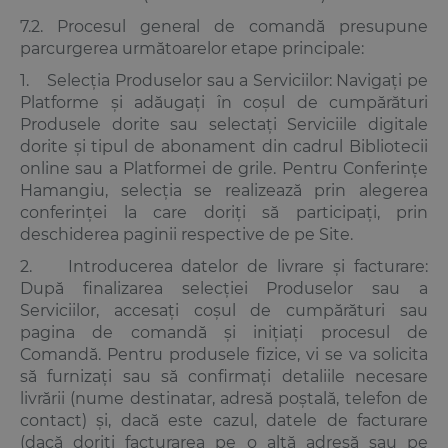
7.2. Procesul general de comandă presupune
parcurgerea următoarelor etape principale:
1. Selecția Produselor sau a Serviciilor: Navigați pe
Platforme și adăugați în coșul de cumpărături
Produsele dorite sau selectați Serviciile digitale
dorite și tipul de abonament din cadrul Bibliotecii
online sau a Platformei de grile. Pentru Conferințe
Hamangiu, selecția se realizează prin alegerea
conferinței la care doriți să participați, prin
deschiderea paginii respective de pe Site.
2. Introducerea datelor de livrare și facturare:
După finalizarea selecției Produselor sau a
Serviciilor, accesați coșul de cumpărături sau
pagina de comandă și inițiați procesul de
Comandă. Pentru produsele fizice, vi se va solicita
să furnizați sau să confirmați detaliile necesare
livrării (nume destinatar, adresă poștală, telefon de
contact) și, dacă este cazul, datele de facturare
(dacă doriți facturarea pe o altă adresă sau pe