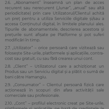
2.6. „Abonament” înseamnă un plan de acces
recurent sau nerecurent („lunar”, „anual” sau altă
periodicitate) prin care Utilizatorul/Clientul achită
un preț pentru a utiliza Serviciile digitale și/sau a
accesa Conținutul digital, în limitele planului ales.
Tipurile de abonamentele, descrierea acestora și
prețurile sunt afișate pe Platforme și pot suferi
modificări în timp.
2.7. „Utilizator” – orice persoană care vizitează sau
folosește Site-urile, platformele și aplicațiile, contra-
cost sau gratuit, cu sau fără crearea unui cont.
2.8. „Client” – Utilizatorul care a achiziționat un
Produs sau un Serviciu digital și a plătit o sumă de
bani către Hamangiu.
2.9. „Consumator” – Clientul persoană fizică care
acționează în scopuri din afara activității sale
comerciale sau profesionale.
2.10. „Cont” – profilul electronic creat pe Site-urile,
platformele și aplicațiile, pe bază de credințele (e