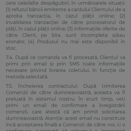
cere celeilalte despăgubiri, în următoarele situații:
(1) refuzul băncii emitente a cardului Clientului de a
aproba tranzacția, în cazul plății online; (2)
invalidarea tranzacției de către procesatorul de
plăți, în cazul plății online; (3) informațiile oferite de
către Client, pe Site, sunt incomplete și/sau
eronate; (4) Produsul nu mai este disponibil în
stoc.
7.4. După ce comanda va fi procesată, Clientul va
primi prin email și prin SMS toate informațiile
necesare privind livrarea coletului, în funcție de
metoda selectată.
7.5. Încheierea contractului: După trimiterea
Comenzii de către dumneavoastră, aceasta va fi
preluată în sistemul nostru. În scurt timp, veți
primi un email de confirmare a înregistrării
comenzii, care atestă că am primit solicitarea
dumneavoastră. Atenție: acest email nu constituie
încă acceptarea finală a Comenzii de către noi, ci o