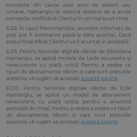
incorecte din cauza unei erori de sistem sau
umane, Hamangiu își rezervă dreptul de a anula
comanda, notificând Clientul în cel mai scurt timp.
6.3.8. În cazul Precomenzilor, anumite informații de
preț pot fi estimative până la data apariției. Dacă
prețul final diferă, Clientul va fi anunțat în prealabil.
6.3.9. Pentru Serviciile digitale oferite de Biblioteca
Hamangiu, se aplică modele de tarife recurente și
nerecurente cu plată unică. Pentru a vedea ce
tipuri de abonamente oferim și care sunt prețurile
acestora, vă rugăm să accesați
această pagină
.
6.3.10. Pentru Serviciile digitale oferite de Grile
Hamangiu, se aplică un model de abonament
nerecurent, cu plată unică, pentru o anumită
perioadă de timp). Pentru a vedea a vedea ce tipuri
de abonamente oferim și care sunt prețurile
acestora, vă rugăm să accesați
această pagină
.