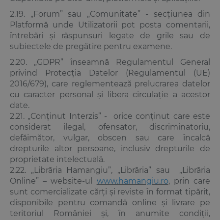
2.19. „Forum” sau „Comunitate” - secțiunea din
Platformă unde Utilizatorii pot posta comentarii,
întrebări și răspunsuri legate de grile sau de
subiectele de pregătire pentru examene.
2.20. „GDPR” înseamnă Regulamentul General
privind Protecția Datelor (Regulamentul (UE)
2016/679), care reglementează prelucrarea datelor
cu caracter personal și libera circulație a acestor
date.
2.21. „Conținut Interzis” - orice conținut care este
considerat ilegal, ofensator, discriminatoriu,
defăimător, vulgar, obscen sau care încalcă
drepturile altor persoane, inclusiv drepturile de
proprietate intelectuală.
2.22. „Librăria Hamangiu”, „Librăria” sau „Librăria
Online” – website-ul
www.hamangiu.ro
, prin care
sunt comercializate cărți și reviste în format tipărit,
disponibile pentru comandă online și livrare pe
teritoriul României și, în anumite condiții,