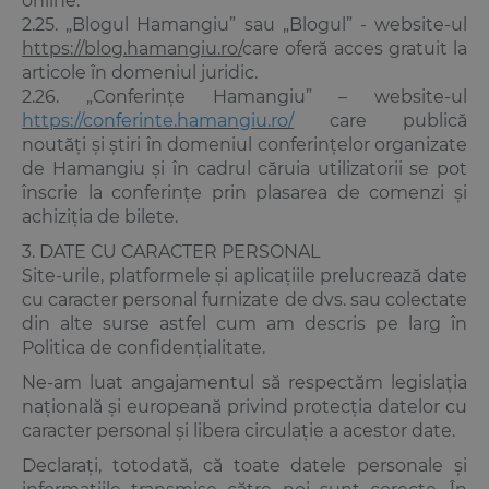
online.
2.25. „Blogul Hamangiu” sau „Blogul” - website-ul
https://blog.hamangiu.ro/
care oferă acces gratuit la
articole în domeniul juridic.
2.26. „Conferințe Hamangiu” – website-ul
https://conferinte.hamangiu.ro/
care publică
noutăți și știri în domeniul conferințelor organizate
de Hamangiu și în cadrul căruia utilizatorii se pot
înscrie la conferințe prin plasarea de comenzi și
achiziția de bilete.
3. DATE CU CARACTER PERSONAL
Site-urile, platformele și aplicațiile prelucrează date
cu caracter personal furnizate de dvs. sau colectate
din alte surse astfel cum am descris pe larg în
Politica de confidențialitate.
Ne-am luat angajamentul să respectăm legislația
națională și europeană privind protecția datelor cu
caracter personal și libera circulație a acestor date.
Declarați, totodată, că toate datele personale și