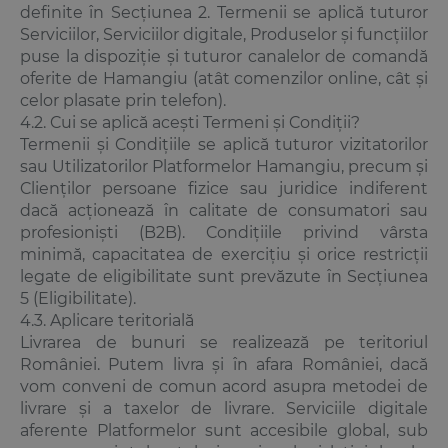
definite în Secțiunea 2. Termenii se aplică tuturor
Serviciilor, Serviciilor digitale, Produselor și funcțiilor
puse la dispoziție și tuturor canalelor de comandă
oferite de Hamangiu (atât comenzilor online, cât și
celor plasate prin telefon).
4.2. Cui se aplică acești Termeni și Condiții?
Termenii și Condițiile se aplică tuturor vizitatorilor
sau Utilizatorilor Platformelor Hamangiu, precum și
Clienților persoane fizice sau juridice indiferent
dacă acționează în calitate de consumatori sau
profesioniști (B2B). Condițiile privind vârsta
minimă, capacitatea de exercițiu și orice restricții
legate de eligibilitate sunt prevăzute în Secțiunea
5 (Eligibilitate).
4.3. Aplicare teritorială
Livrarea de bunuri se realizează pe teritoriul
României. Putem livra și în afara României, dacă
vom conveni de comun acord asupra metodei de
livrare și a taxelor de livrare. Serviciile digitale
aferente Platformelor sunt accesibile global, sub