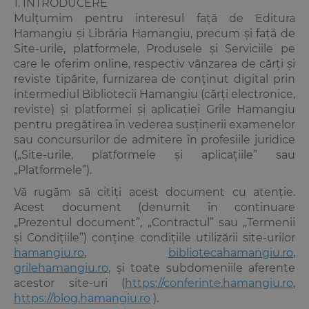
1. INTRODUCERE
Mulțumim pentru interesul față de Editura
Hamangiu și Librăria Hamangiu, precum și față de
Site-urile, platformele, Produsele și Serviciile pe
care le oferim online, respectiv vânzarea de cărți și
reviste tipărite, furnizarea de conținut digital prin
intermediul Bibliotecii Hamangiu (cărți electronice,
reviste) și platformei și aplicației Grile Hamangiu
pentru pregătirea în vederea susținerii examenelor
sau concursurilor de admitere în profesiile juridice
(„Site-urile, platformele și aplicațiile” sau
„Platformele”).
Vă rugăm să citiți acest document cu atenție.
Acest document (denumit în continuare
„Prezentul document”, „Contractul” sau „Termenii
și Condițiile”) conține condițiile utilizării site-urilor
hamangiu.ro
,
bibliotecahamangiu.ro
,
grilehamangiu.ro
, și toate subdomeniile aferente
acestor site-uri (
https://conferinte.hamangiu.ro
,
https://blog.hamangiu.ro
).