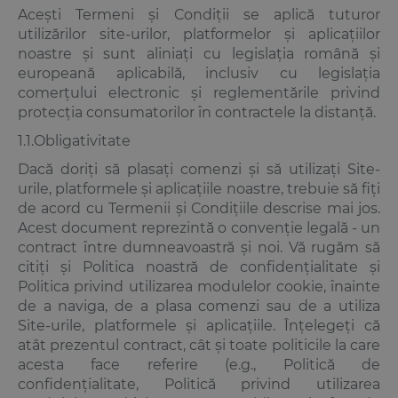
Acești Termeni și Condiții se aplică tuturor
utilizărilor site-urilor, platformelor și aplicațiilor
noastre și sunt aliniați cu legislația română și
europeană aplicabilă, inclusiv cu legislația
comerțului electronic și reglementările privind
protecția consumatorilor în contractele la distanță.
1.1.Obligativitate
Dacă doriți să plasați comenzi și să utilizați Site-
urile, platformele și aplicațiile noastre, trebuie să fiți
de acord cu Termenii și Condițiile descrise mai jos.
Acest document reprezintă o convenție legală - un
contract între dumneavoastră și noi. Vă rugăm să
citiți și Politica noastră de confidențialitate și
Politica privind utilizarea modulelor cookie, înainte
de a naviga, de a plasa comenzi sau de a utiliza
Site-urile, platformele și aplicațiile. Înțelegeți că
atât prezentul contract, cât și toate politicile la care
acesta face referire (e.g., Politică de
confidențialitate, Politică privind utilizarea