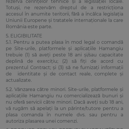
rezerva cerințelor tehnice și a legislației locale.
Totuși, ne rezervăm dreptul de a restricționa
accesul în anumite teritorii, fără a încălca legislația
Uniunii Europene și tratatele internaționale la care
România este parte.
5. ELIGIBILITATE
5.1. Pentru a putea plasa în mod legal o comandă
pe Site-urile, platformele și aplicațiile Hamangiu
trebuie (1) să aveți peste 18 ani și/sau capacitate
deplină de exercițiu; (2) să fiți de acord cu
prezentul Contract; și (3) să ne furnizați informații
de identitate și de contact reale, complete și
actualizate.
5.2. Vânzarea către minori. Site-urile, platformele și
aplicațiile Hamangiu nu comercializează bunuri și
nu oferă servicii către minori. Dacă aveți sub 18 ani,
vă rugăm să apelați la un părinte/tutore pentru a
plasa comanda în numele dvs. sau pentru a
autoriza plasarea unei comenzi.