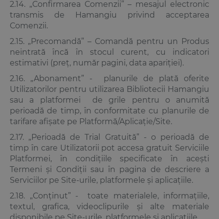
2.14. „Confirmarea Comenzii” – mesajul electronic
transmis de Hamangiu privind acceptarea
Comenzii.
2.15. „Precomandă” – Comandă pentru un Produs
neintrată încă în stocul curent, cu indicatori
estimativi (preț, număr pagini, data apariției).
2.16. „Abonament” - planurile de plată oferite
Utilizatorilor pentru utilizarea Bibliotecii Hamangiu
sau a platformei de grile pentru o anumită
perioadă de timp, în conformitate cu planurile de
tarifare afișate pe Platformă/Aplicație/Site.
2.17. „Perioadă de Trial Gratuită” - o perioadă de
timp în care Utilizatorii pot accesa gratuit Serviciile
Platformei, în condițiile specificate în acești
Termeni și Condiții sau în pagina de descriere a
Serviciilor pe Site-urile, platformele și aplicațiile.
2.18. „Conținut” - toate materialele, informațiile,
textul, grafica, videoclipurile și alte materiale
disponibile pe Site-urile, platformele și aplicațiile.