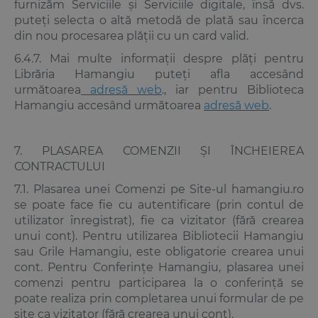
furnizăm Serviciile și Serviciile digitale, însă dvs.
puteți selecta o altă metodă de plată sau încerca
din nou procesarea plății cu un card valid.
6.4.7. Mai multe informații despre plăți pentru
Librăria Hamangiu puteți afla accesând
următoarea
adresă web
., iar pentru Biblioteca
Hamangiu accesând următoarea
adresă web
.
7. PLASAREA COMENZII ȘI ÎNCHEIEREA
CONTRACTULUI
7.1. Plasarea unei Comenzi pe Site-ul hamangiu.ro
se poate face fie cu autentificare (prin contul de
utilizator înregistrat), fie ca vizitator (fără crearea
unui cont). Pentru utilizarea Bibliotecii Hamangiu
sau Grile Hamangiu, este obligatorie crearea unui
cont. Pentru Conferințe Hamangiu, plasarea unei
comenzi pentru participarea la o conferință se
poate realiza prin completarea unui formular de pe
site ca vizitator (fără crearea unui cont).