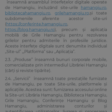
înseamnă ansamblul interfețelor digitale operate
de Hamangiu, incluzând site-urile
hamangiu.ro
,
bibliotecahamangiu.ro
,
grilehamangiu.ro
,și toate
subdomeniile aferente acestor site-uri
(
https://conferinte.hamangiu.ro
,
https://blog.hamangiu.ro
), precum și aplicația
mobilă de Grile Hamangiu pentru rezolvarea
grilelor pentru admiterile în profesiile juridice.
Aceste interfețe digitale sunt denumite individual
„Site-ul” ,„Platforma” sau „Aplicația”.
2.3. „Produse” înseamnă bunuri corporale mobile,
comercializate prin intermediul Librăriei Hamangiu
(cărți și reviste tipărite).
2.4. „Servicii” înseamnă toate prestațiile furnizate
de Hamangiu, pe toate Site-urile, platformele și
aplicațiile. Acestea sunt: furnizarea accesului online
la Site-uri: Librăria Hamangiu, Biblioteca Hamangiu,
Grile Hamangiu, Conferințe Hamangiu și Blog
Hamangiu, administrarea conturilor și
autentificarea utilizatorilor, livrarea și procesarea