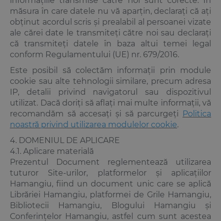
informațiile transmise către noi sunt corecte. În
măsura în care datele nu vă aparțin, declarați că ați
obținut acordul scris și prealabil al persoanei vizate
ale cărei date le transmiteți către noi sau declarați
că transmiteți datele în baza altui temei legal
conform Regulamentului (UE) nr. 679/2016.
Este posibil să colectăm informații prin module
cookie sau alte tehnologii similare, precum adresa
IP, detalii privind navigatorul sau dispozitivul
utilizat. Dacă doriți să aflați mai multe informații, vă
recomandăm să accesați și să parcurgeți
Politica
noastră privind utilizarea modulelor cookie
.
4. DOMENIUL DE APLICARE
4.1. Aplicare materială
Prezentul Document reglementează utilizarea
tuturor Site-urilor, platformelor și aplicațiilor
Hamangiu, fiind un document unic care se aplică
Librăriei Hamangiu, platformei de Grile Hamangiu,
Bibliotecii Hamangiu, Blogului Hamangiu și
Conferințelor Hamangiu, astfel cum sunt acestea