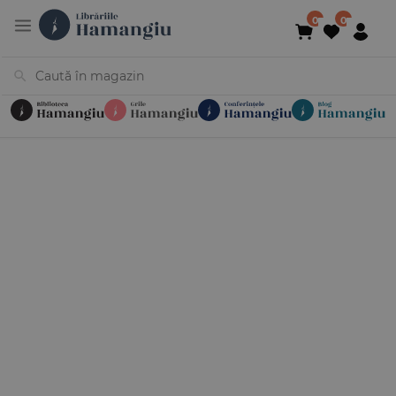
Cărți
Noutăți
În curs de apariție
Reduceri
Evenimente
Librării
Contact
Newsletter
031 425 4