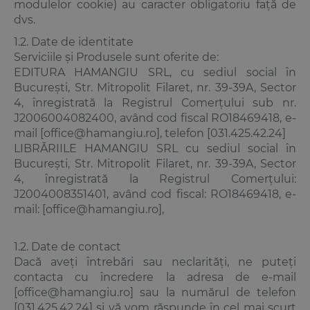
modulelor cookie) au caracter obligatoriu față de
dvs.
1.2. Date de identitate
Serviciile și Produsele sunt oferite de:
EDITURA HAMANGIU SRL, cu sediul social în
București, Str. Mitropolit Filaret, nr. 39-39A, Sector
4, înregistrată la Registrul Comerțului sub nr.
J2006004082400, având cod fiscal RO18469418, e-
mail [office@hamangiu.ro], telefon [031.425.42.24]
LIBRĂRIILE HAMANGIU SRL cu sediul social în
București, Str. Mitropolit Filaret, nr. 39-39A, Sector
4, înregistrată la Registrul Comerțului:
J2004008351401, având cod fiscal: RO18469418, e-
mail: [office@hamangiu.ro],
1.2. Date de contact
Dacă aveți întrebări sau neclarități, ne puteți
contacta cu încredere la adresa de e-mail
[office@hamangiu.ro] sau la numărul de telefon
[031.425.42.24] și vă vom răspunde în cel mai scurt