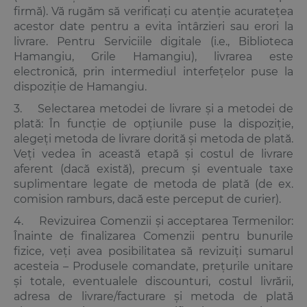
firmă). Vă rugăm să verificați cu atenție acuratețea
acestor date pentru a evita întârzieri sau erori la
livrare. Pentru Serviciile digitale (i.e., Biblioteca
Hamangiu, Grile Hamangiu), livrarea este
electronică, prin intermediul interfețelor puse la
dispoziție de Hamangiu.
3. Selectarea metodei de livrare și a metodei de
plată: În funcție de opțiunile puse la dispoziție,
alegeți metoda de livrare dorită și metoda de plată.
Veți vedea în această etapă și costul de livrare
aferent (dacă există), precum și eventuale taxe
suplimentare legate de metoda de plată (de ex.
comision ramburs, dacă este perceput de curier).
4. Revizuirea Comenzii și acceptarea Termenilor:
Înainte de finalizarea Comenzii pentru bunurile
fizice, veți avea posibilitatea să revizuiți sumarul
acesteia – Produsele comandate, prețurile unitare
și totale, eventualele discounturi, costul livrării,
adresa de livrare/facturare și metoda de plată