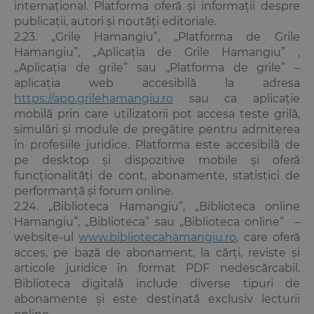
internațional. Platforma oferă și informații despre
publicații, autori și noutăți editoriale.
2.23. „Grile Hamangiu”, „Platforma de Grile
Hamangiu”, „Aplicația de Grile Hamangiu” ,
„Aplicația de grile” sau „Platforma de grile” –
aplicația web accesibilă la adresa
https://app.grilehamangiu.ro
sau ca aplicație
mobilă prin care utilizatorii pot accesa teste grilă,
simulări și module de pregătire pentru admiterea
în profesiile juridice. Platforma este accesibilă de
pe desktop și dispozitive mobile și oferă
funcționalități de cont, abonamente, statistici de
performanță și forum online.
2.24. „Biblioteca Hamangiu”, „Biblioteca online
Hamangiu”, „Biblioteca” sau „Biblioteca online” –
website-ul
www.bibliotecahamangiu.ro
, care oferă
acces, pe bază de abonament, la cărți, reviste și
articole juridice în format PDF nedescărcabil.
Biblioteca digitală include diverse tipuri de
abonamente și este destinată exclusiv lecturii