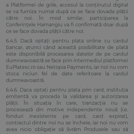
a Platformei de grile, accesul la conținutul digital
se va furniza numai după ce se face dovada plății
către noi. În mod similar, participarea la
Conferințele Hamangiu va fi confirmată doar după
ce se face dovada plății către noi.
6.4.5. Dacă optați pentru plata online cu cardul
bancar, atunci când această posibilitate de plată
este disponibilă procesarea datelor de pe cardul
dumneavoastră se face prin intermediul platformei
EuPlatesc.ro sau Netopia Payments, iar noi nu vom
stoca niciun fel de date referitoare la cardul
dumneavoastră.
6.4.6. Daca optați pentru plata prin card, instituția
emitentă va proceda la validarea și autorizarea
plății. În situația în care, tranzacția nu se
procesează din motive independente nouă (i.e.
fonduri inexistente pe card, card expirat),
contractul dintre noi nu se încheie, iar noi nu vom
avea nicio obligație să livrăm Produsele sau să