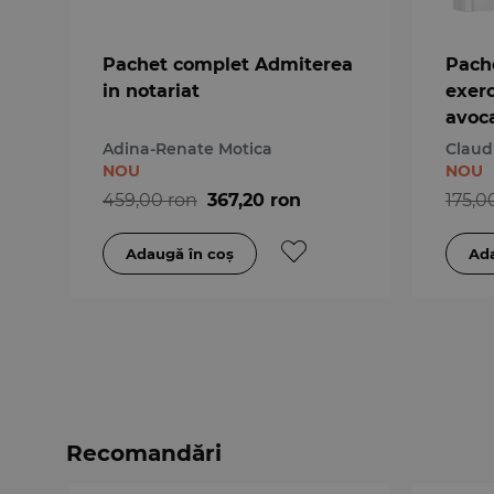
Pachet complet Admiterea
Pache
in notariat
exerc
avoc
Adina-Renate Motica
Claud
NOU
NOU
459,00 ron
367,20 ron
175,0
Recomandări