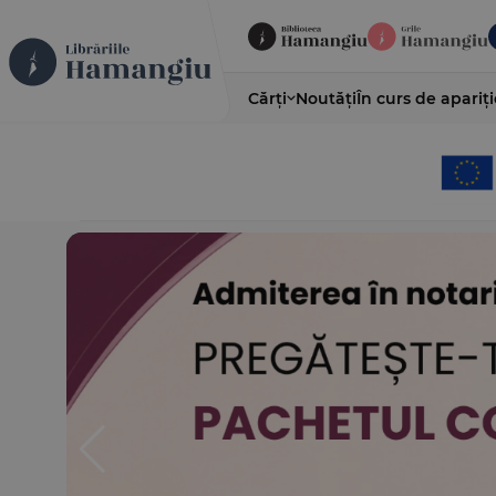
Cărți
Noutăți
În curs de apariți