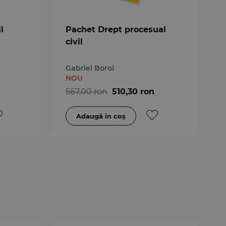
l
Pachet Drept procesual
civil
Gabriel Boroi
NOU
567,00 ron
510,30 ron