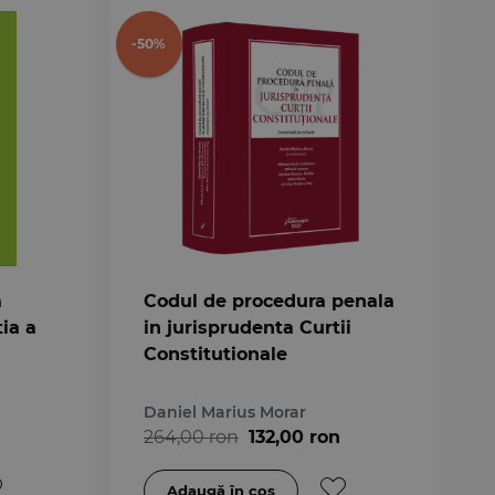
-50%
a
Codul de procedura penala
tia a
in jurisprudenta Curtii
Constitutionale
Daniel Marius Morar
264,00 ron
132,00 ron