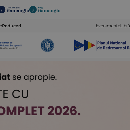
e
Reduceri
Evenimente
Libră