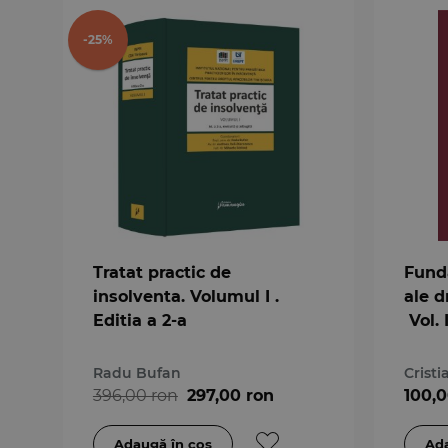
-25%
Tratat practic de
Fund
insolventa. Volumul I .
ale d
Editia a 2-a
Vol. 
Radu Bufan
Cristi
396,00 ron
297,00 ron
100,0