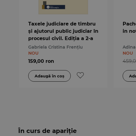
Taxele judiciare de timbru
Pach
și ajutorul public judiciar în
in no
procesul civil. Ediția a 2-a
Gabriela Cristina Frențiu
Adina
NOU
NOU
159,00 ron
459,0
În curs de apariție