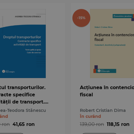
-15%
ul transporturilor.
Acțiunea în contenci
acte specifice
fiscal
ității de transport.
-grilă și spețe. Caiet
ea-Teodora Stănescu
Robert Cristian Dima
eminar
rând
În curând
 ron
41,65 ron
139,00 ron
118,15 ron