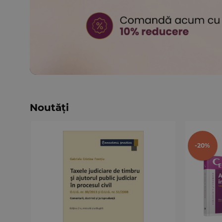
Noutăți
-20%