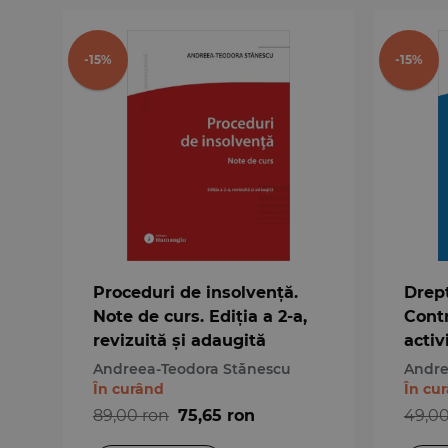
-15%
-15%
Proceduri de insolvență.
Drept
Note de curs. Ediția a 2-a,
Contr
revizuită și adaugită
activ
Teste
Andreea-Teodora Stănescu
Andre
de s
În curând
În cu
89,00 ron
75,65 ron
49,00