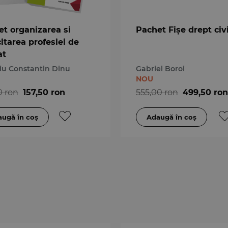
t organizarea si
Pachet Fișe drept civi
itarea profesiei de
at
iu Constantin Dinu
Gabriel Boroi
NOU
0 ron
157,50 ron
555,00 ron
499,50 ron