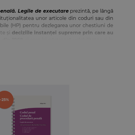
enală. Legile de executare
prezintă, pe lângă
ituționalitatea unor articole din coduri sau din
ealabile (HP) pentru dezlegarea unor chestiuni de
te și
deciziile instanței supreme prin care au
ă din 1968
și care își păstrează valabilitatea și în
ice, normele corespondente din codurile anterioare
255/2013 de punere în aplicare a celor două coduri
i încă pot fi utile practicienilor).
 detaliat, care nu fac parte din textele oficiale,
a instituțiilor/cuvintelor-cheie căutate.
64 din 16 decembrie 2025) în materia retragerii
-25%