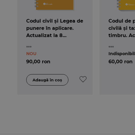
Codul civil și Legea de
Codul de 
punere în aplicare.
civilă și t
Actualizat la 8
timbru. Ac
ianuarie 2026 -
ianuarie 2
***
***
spiralat
spiralat
NOU
Indisponibi
90,00 ron
60,00 ron