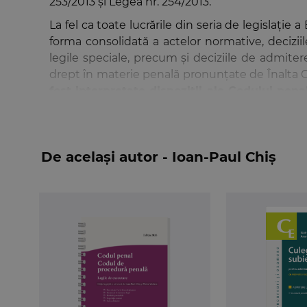
253/2013 și Legea nr. 254/2013.
La fel ca toate lucrările din seria de legislație
forma consolidată a actelor normative, deciziil
legile speciale, precum și deciziile de admitere
drept în materie penală pronunțate de Înalta Cu
fost interpretate dispoziții ale Codului pena
raport de reglementarea actuală.
Pentru cei interesați de istoricul textelor de le
și se fac trimiteri la legislația conexă. De asem
De același autor - Ioan-Paul Chiș
(dispozițiile interpretative și de aplicare și preved
Atât Codul penal, cât și Codul de procedură penal
ci au fost întocmite de redacția Editurii Hamangi
Ca noutate, menționăm modificarea adusă 
plângerii prealabile în cazul violenței în familie