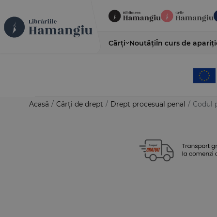
Cărți
Noutăți
În curs de apariți
Acasă
/
Cărți de drept
/
Drept procesual penal
/
Codul p