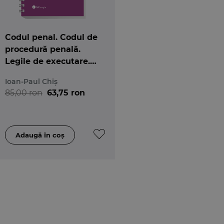
Codul penal. Codul de
procedură penală.
Legile de executare.
Actualizat 6
Ioan-Paul Chiș
octombrie 2025 -
85,00 ron
63,75 ron
Spiralat