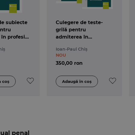
de subiecte
Culegere de teste-
entru
grilă pentru
în profesia
admiterea în
magistratură și
hiș
Ioan-Paul Chiș
avocatură. Ediția a 7-a
NOU
350,00 ron
sual penal