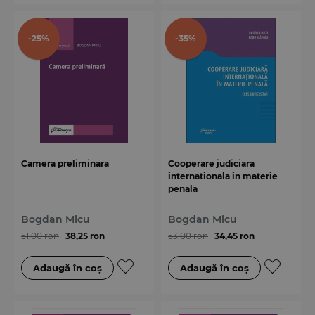
-25%
-35%
Camera preliminara
Cooperare judiciara
internationala in materie
penala
Bogdan Micu
Bogdan Micu
51,00 ron
38,25 ron
53,00 ron
34,45 ron