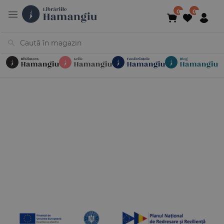
Cărți
Noutăți
În curs de apariție
Reduceri
Evenimente
Librării
Contact
Newsletter
031 425 4