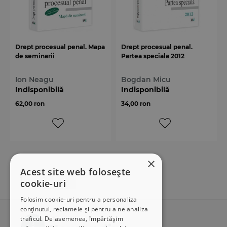
Drept procesual penal. Mapa
Drept procesual penal.
de seminarii
Partea speciala 2012
Ion Neagu
Bogdan Micu
Indisponibilă
Indisponibilă
62,00 ron
34,00 ron
×
Acest site web folosește
1
2
cookie-uri
Folosim cookie-uri pentru a personaliza
conținutul, reclamele și pentru a ne analiza
traficul. De asemenea, împărtășim