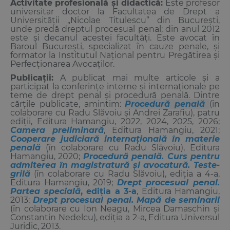
Activitate profesională și didactică:
Este profesor
universitar doctor la Facultatea de Drept a
Universității „Nicolae Titulescu” din București,
unde predă dreptul procesual penal; din anul 2012
este și decanul acestei facultăți. Este avocat în
Baroul București, specializat în cauze penale, și
formator la Institutul Național pentru Pregătirea și
Perfecționarea Avocaților.
Publicații:
A publicat mai multe articole și a
participat la conferințe interne și internaționale pe
teme de drept penal și procedură penală. Dintre
cărțile publicate, amintim:
Procedură penală
(în
colaborare cu Radu Slăvoiu și Andrei Zarafiu), patru
ediții, Editura Hamangiu, 2022, 2024, 2025, 2026;
Camera
preliminară
, Editura Hamangiu, 2021;
Cooperare judiciară internațională în materie
penală
(în colaborare cu Radu Slăvoiu), Editura
Hamangiu, 2020;
Procedură penală. Curs pentru
admiterea în magistratură și avocatură. Teste-
grilă
(în colaborare cu Radu Slăvoiu), ediția a 4-a,
Editura Hamangiu, 2019;
Drept procesual penal.
Partea specială
, ediția a 3-a
, Editura Hamangiu,
2013;
Drept procesual penal. Mapă de seminarii
(în colaborare cu Ion Neagu, Mircea Damaschin și
Constantin Nedelcu), ediția a 2-a, Editura Universul
Juridic, 2013.