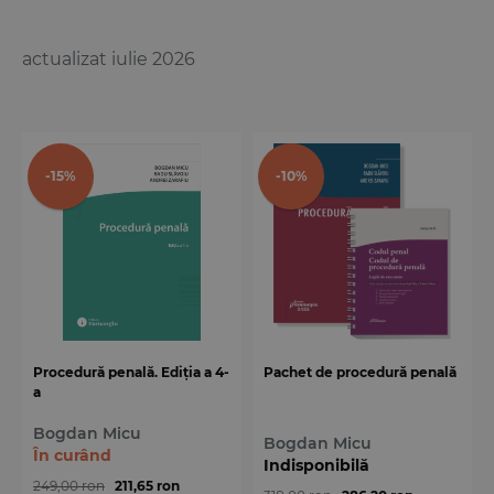
actualizat iulie 2026
-15%
-10%
Procedură penală. Ediția a 4-
Pachet de procedură penală
a
Bogdan Micu
Bogdan Micu
În curând
Indisponibilă
249,00 ron
211,65 ron