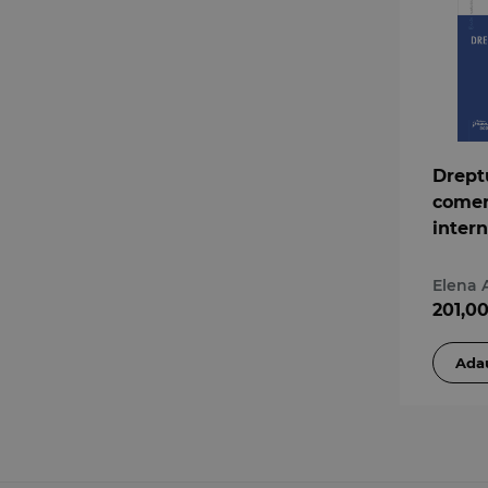
Drept
comer
intern
Elena 
201,0