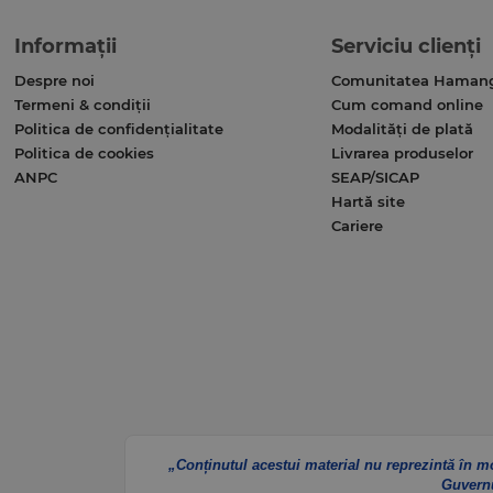
Informații
Serviciu clienți
Despre noi
Comunitatea Haman
Termeni & condiții
Cum comand online
Politica de confidențialitate
Modalități de plată
Politica de cookies
Livrarea produselor
ANPC
SEAP/SICAP
Hartă site
Cariere
„Conținutul acestui material nu reprezintă în m
Guvern