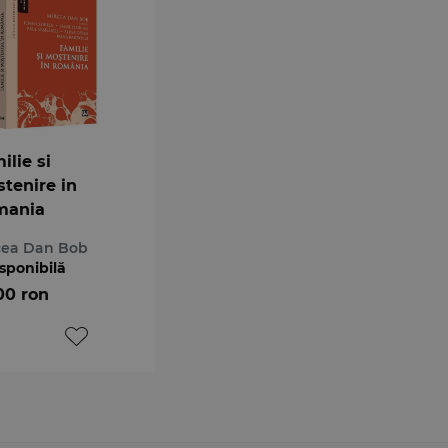
ilie si
tenire in
mania
cea Dan Bob
sponibilă
00 ron