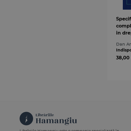
Specif
compl
in dre
europ
Dan An
Confli
Indisp
si de j
38,00
integ
juridi
europ
Librăriile Hamangiu este o companie specializată în