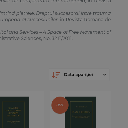
gulile de competenta internationala
, in Revista
imtind pietrele. Dreptul succesoral intre trauma
 European al succesiunilor
, in Revista Romana de
tal and Services – A Space of Free Movement of
istrative Sciences, No. 32 E/2011.
-35%