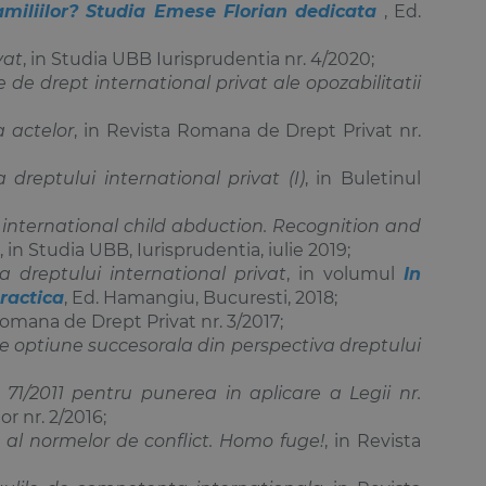
miliilor? Studia Emese Florian dedicata
, Ed.
vat
, in Studia UBB Iurisprudentia nr. 4/2020;
de drept international privat ale opozabilitatii
a actelor
, in Revista Romana de Drept Privat nr.
 dreptului international privat (I)
, in Buletinul
 international child abduction. Recognition and
, in Studia UBB, Iurisprudentia, iulie 2019;
a dreptului international privat
, in volumul
In
ractica
, Ed. Hamangiu, Bucuresti, 2018;
Romana de Drept Privat nr. 3/2017;
de optiune succesorala din perspectiva dreptului
. 71/2011 pentru punerea in aplicare a Legii nr.
r nr. 2/2016;
p al normelor de conflict. Homo fuge!
, in Revista