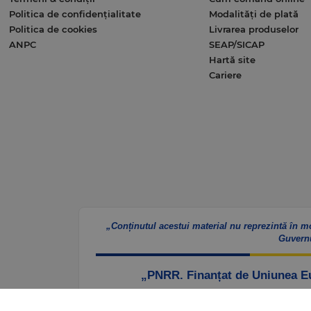
Politica de confidențialitate
Modalități de plată
Politica de cookies
Livrarea produselor
ANPC
SEAP/SICAP
Hartă site
Cariere
„Conținutul acestui material nu reprezintă în m
Guvern
„PNRR. Finanțat de Uniunea 
Website – https://mfe.gov.ro/pnrr/
Faceb