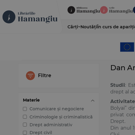
Cărți
Noutăți
În curs de apariți
Dan A
Filtre
Studii
: Es
drept al ac
Materie
Activitat
Bolyai” di
Comunicare și negociere
privat co
Criminologie și criminalistică
Drept.
Drept administrativ
Din anul 1
Drept civil
Cluj.