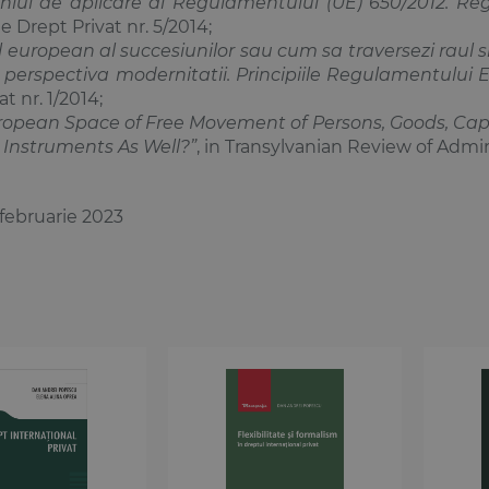
iul de aplicare al Regulamentului (UE) 650/2012. Re
Drept Privat nr. 5/2014;
 european al succesiunilor sau cum sa traversezi raul s
si perspectiva modernitatii. Principiile Regulamentului
t nr. 1/2014;
opean Space of Free Movement of Persons, Goods, Capi
 Instruments As Well?”
, in Transylvanian Review of Admin
 februarie 2023