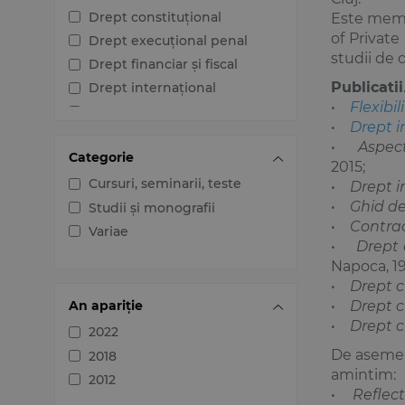
Drept constituțional
Este memb
of Private
Drept execuțional penal
studii de 
Drept financiar și fiscal
Publicatii
Drept internațional
•
Flexibi
Drept penal
•
Drept i
Drept procesual civil
•
Aspect
Categorie
Drept procesual penal
2015;
Dreptul afacerilor
Cursuri, seminarii, teste
•
Drept in
•
Ghid de
Dreptul familiei
Studii și monografii
•
Contrac
Dreptul mediului
Variae
•
Drept c
Dreptul muncii și securității
Napoca, 1
sociale
•
Drept ci
Dreptul noilor tehnologii
An apariție
•
Drept ci
Dreptul proprietății
•
Drept c
2022
intelectuale
De asemene
2018
Dreptul Uniunii Europene
amintim:
2012
Jurisprudența instanțelor
•
Reflect
judecătorești