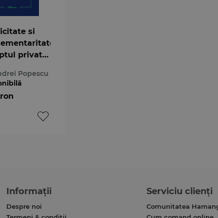
icitate si
ementaritate
ptul privat
ean.
drei Popescu
ctele de legi
onibilă
urisdictii si
 ron
rarea
ca
eana
Informații
Serviciu clienți
Despre noi
Comunitatea Haman
Termeni & condiții
Cum comand online