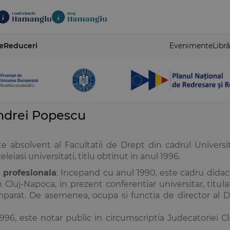
e
Reduceri
Evenimente
Libră
ndrei Popescu
te absolvent al Facultatii de Drept din cadrul Universi
eleiasi universitati, titlu obtinut in anul 1996.
e profesionala
: Incepand cu anul 1990, este cadru didact
n Cluj-Napoca, in prezent conferentiar universitar, titula
mparat. De asemenea, ocupa si functia de director al D
996, este notar public in circumscriptia Judecatoriei 