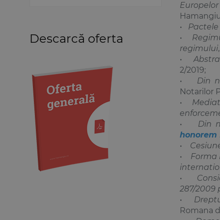
Europelor
Medicină
Hamangiu,
Organizarea profesiilor
•
Pactele 
juridice
Descarcă oferta
•
Regimul
Protecția drepturilor omului
regimului
•
Abstra
Psihologie
2/2019;
Teoria generală a dreptului
•
Din n
Variae
Notarilor P
•
Mediat
enforceme
•
Din n
honorem D
•
Cesiune
•
Forma i
internatio
•
Consi
287/2009 p
•
Dreptu
Romana de 