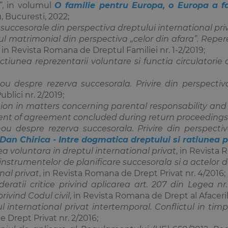
”
, in volumul
O familie pentru Europa, o Europa a fa
 Bucuresti, 2022;
succesorale din perspectiva dreptului international pri
 matrimonial din perspectiva „celor din afara”. Repere 
, in Revista Romana de Dreptul Familiei nr. 1-2/2019;
ctiunea reprezentarii voluntare si functia circulatorie 
ou despre rezerva succesorala. Privire din perspectiva
ublici nr. 2/2019;
ion in matters concerning parental responsability and
nt of agreement concluded during return proceedings
ou despre rezerva succesorala. Privire din perspectiv
an Chirica - Intre dogmatica dreptului si ratiunea p
a voluntara in dreptul international privat
, in Revista 
nstrumentelor de planificare succesorala si a actelor 
nal privat
, in Revista Romana de Drept Privat nr. 4/2016;
deratii critice privind aplicarea art. 207 din Legea nr
rivind Codul civil
, in Revista Romana de Drept al Afacerilo
l international privat intertemporal. Conflictul in tim
Drept Privat nr. 2/2016;