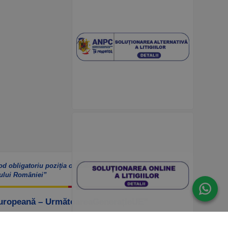
od obligatoriu poziția oficială a Uniunii Europene sau a
ului României”
Europeană – UrmătoareaGenerațieUE”
ook – https://www.facebook.com/PNRROfiicial