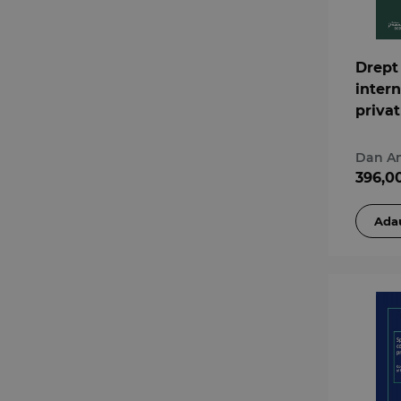
Drept
intern
privat
Dan An
396,0