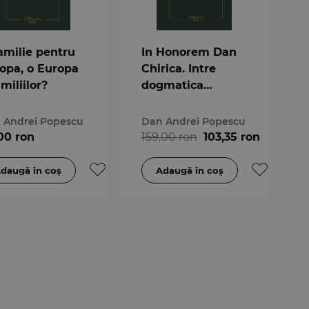
amilie pentru
In Honorem Dan
opa, o Europa
Chirica. Intre
amiliilor?
dogmatica
dreptului si
ratiunea practica
 Andrei Popescu
Dan Andrei Popescu
,00 ron
159,00 ron
103,35 ron