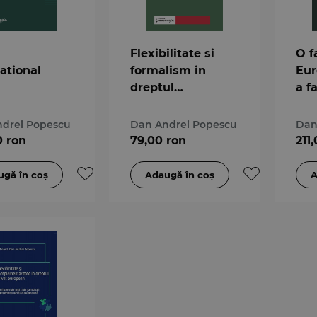
Flexibilitate si
O f
ational
formalism in
Eur
dreptul
a f
international
privat
drei Popescu
Dan Andrei Popescu
Dan
0 ron
79,00 ron
211