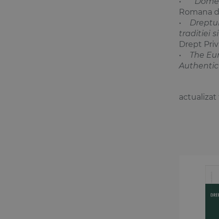
•
Domen
Romana de 
•
Dreptul
traditiei 
Drept Priva
•
The Eur
Authentic
actualizat