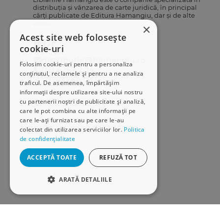
distribuția și vânzarea de carte juridică, în principal
cărți publicate de Editura Hamangiu, dar și de alte
edituri.
×
Acest site web folosește
cookie-uri
distributie@hamangiu.ro
Folosim cookie-uri pentru a personaliza
031 425 42 24
conținutul, reclamele și pentru a ne analiza
0741 244 032
traficul. De asemenea, împărtășim
informații despre utilizarea site-ului nostru
cu partenerii noștri de publicitate și analiză,
care le pot combina cu alte informații pe
care le-ați furnizat sau pe care le-au
colectat din utilizarea serviciilor lor.
Politica
de confidențialitate
ACCEPTĂ TOATE
REFUZĂ TOT
ARATĂ DETALIILE
STRICT NECESARE
DE PERFORMANȚĂ