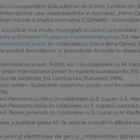
ru corespondent al Academiei de Stiinte Juridice din 
 International Law, vicepresedinte al Asociatiei „Henri
drept natural si analiza normativa (CSDNAN) – Universitat
. A publicat mai multe monografii si cursuri universitare:
litate si formalism in dreptul international privat
, Ed. Ha
nternational privat
(in colaborare cu
Elena Alina Oprea
),
e privind formalismul si procedurile formale in dreptu
ternational privat. Tratat, vol. 1
(in colaborare cu M. Haro
 drept international privat in materia succesiunilor
, Ed
tul de societate
, Ed. Lumina Lex, Bucuresti, 1996;
ivil roman. Subiectele raportului juridic civil
(in colabor
996;
vil. Persoana juridica
(in colaborare cu E. Lupan si A. Mar
vil. Persoana fizica
(in colaborare cu E. Lupan), Lumina Le
ivil. Teoria generala
(in colaborare cu E. Lupan si M. Rachit
a, a publicat peste 50 de articole si studii in diferite re
ii privind identitatea de gen si „maternitatea (patern