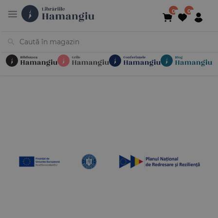
Cărți
Noutăți
În curs de apariție
Reduceri
Evenimente
Librării
Contact
Newsletter
031 425 4