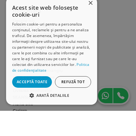
×
Acest site web folosește
Informații
cookie-uri
Despre noi
Folosim cookie-uri pentru a personaliza
Termeni & condiții
conținutul, reclamele și pentru a ne analiza
Politica de confidențialitate
traficul. De asemenea, împărtășim
Politica de cookies
informații despre utilizarea site-ului nostru
cu partenerii noștri de publicitate și analiză,
ANPC
care le pot combina cu alte informații pe
care le-ați furnizat sau pe care le-au
Serviciu clienți
colectat din utilizarea serviciilor lor.
Politica
de confidențialitate
Comunitatea Hamangiu
Cum comand online
ACCEPTĂ TOATE
REFUZĂ TOT
Modalități de plată
Livrarea produselor
ARATĂ DETALIILE
SEAP/SICAP
Hartă site
STRICT NECESARE
Cariere
DE PERFORMANȚĂ
Abonare newsletter
DE TARGETARE