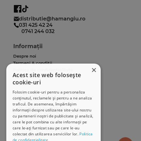
distributie@hamangiu.ro
031 425 42 24
0741 244 032
Informații
Despre noi
Termeni & condiții
×
Politica de confidențialitate
Acest site web folosește
Politica de cookies
cookie-uri
ANPC
Folosim cookie-uri pentru a personaliza
Serviciu clienți
conținutul, reclamele și pentru a ne analiza
traficul. De asemenea, împărtășim
Comunitatea Hamangiu
informații despre utilizarea site-ului nostru
Cum comand online
cu partenerii noștri de publicitate și analiză,
Modalități de plată
care le pot combina cu alte informații pe
care le-ați furnizat sau pe care le-au
Livrarea produselor
colectat din utilizarea serviciilor lor.
Politica
SEAP/SICAP
de confidențialitate