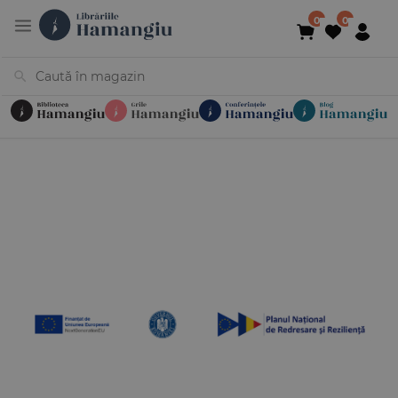
Cărți
Noutăți
În curs de apariție
Reduceri
Evenimente
Librării
Contact
Newsletter
031 425 4