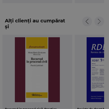
Alți clienți au cumpărat
și