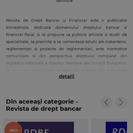
tehnice
Revista de Drept Bancar si Financiar este o publicatie
trimestriala, dedicata domeniului dreptului bancar si
financiar-fiscal, si isi propune sa publice articole si studii de
specialitate, sa prezinte si sa comenteze solutii ale instantelor,
reglementari si proiecte de reglementari, acte normative
comunitare si din perspectiva dreptului comparat din
legislatia nationala a Statelor Membre ale Uniunii Europene,
recenzii ale unor lucrari de doctrina, aspecte din activitatea
detalii
asociatiei profesionale a consilierilor juridici etc., constituind
un instrument util de lucru pentru cei care activeaza în
domeniu, dar si un mijloc de informare pentru oricine doreste
sa cunoasca preocuparile in materie bancara si financiara, din
Din aceeași categorie -
perspectiva juridica.
Revista de drept bancar
si financiar
Editata la initiativa comuna a Editurii Hamangiu si a
Asociatiei Consilierilor Juridici din Sistemul Financiar-Bancar,
-86%