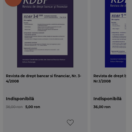
revista reprezinta o sursa de informatie si dezbatere pentru
juristii interesati de aspectele dreptului bancar. In egala
masura, specialistilor din domeniul dreptului financiar si fiscal
li se ofera o tribuna in care sa exprime si sa afle opinii, utile
tuturor celor interesati, indiferent de domeniul in care
activeaza.
Revista de drept bancar si financiar, Nr. 3-
Revista de drept banca
4/2008
Nr.1/2008
Indisponibilă
Indisponibilă
36,00 ron
5,00 ron
36,00 ron