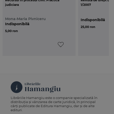
Recursul in procesul civil. Practica
Revista de drept banca
judiciara
1/2007
Mona-Maria Pivniceru
Indisponibilă
Indisponibilă
25,00 ron
5,00 ron
Librăriile Hamangiu este o companie specializată în
distribuția și vânzarea de carte juridică, în principal
cărți publicate de Editura Hamangiu, dar și de alte
edituri.