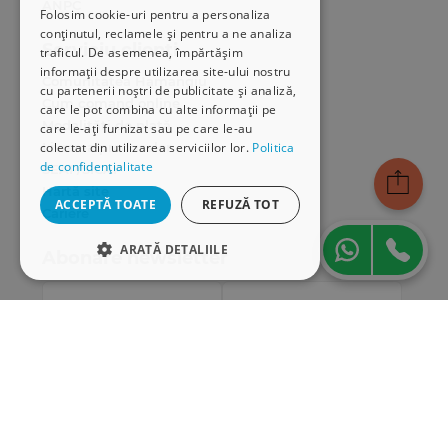
ANPC
Folosim cookie-uri pentru a personaliza
conținutul, reclamele și pentru a ne analiza
Serviciu clienți
traficul. De asemenea, împărtășim
informații despre utilizarea site-ului nostru
Comunitatea Hamangiu
cu partenerii noștri de publicitate și analiză,
Cum comand online
care le pot combina cu alte informații pe
Modalități de plată
care le-ați furnizat sau pe care le-au
Livrarea produselor
colectat din utilizarea serviciilor lor.
Politica
de confidențialitate
SEAP/SICAP
Hartă site
ACCEPTĂ TOATE
REFUZĂ TOT
Cariere
ARATĂ DETALIILE
Abonare newsletter
STRICT NECESARE
DE PERFORMANȚĂ
DE TARGETARE
DE FUNCŢIONALITATE