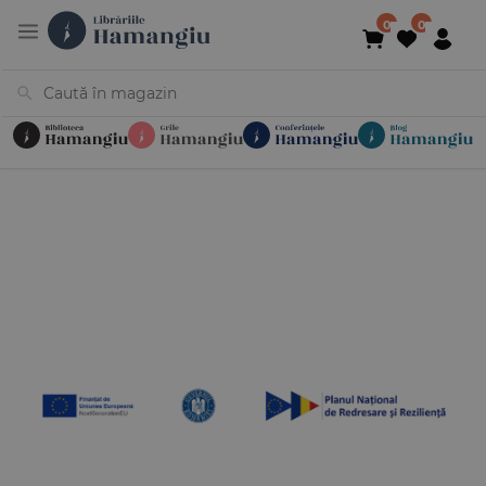
Cărți
Noutăți
În curs de apariție
Reduceri
Evenimente
Librării
Contact
Newsletter
031 425 4