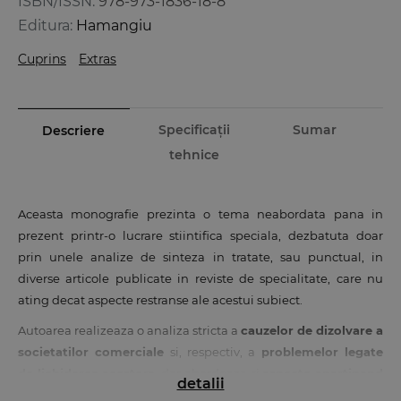
ISBN/ISSN:
978-973-1836-18-8
Editura:
Hamangiu
Cuprins
Extras
Specificații
Sumar
Descriere
tehnice
Aceasta monografie prezinta o tema neabordata pana in
prezent printr-o lucrare stiintifica speciala, dezbatuta doar
prin unele analize de sinteza in tratate, sau punctual, in
diverse articole publicate in reviste de specialitate, care nu
ating decat aspecte restranse ale acestui subiect.
Autoarea realizeaza o analiza stricta a
cauzelor de dizolvare a
societatilor comerciale
si, respectiv, a
problemelor legate
de lichidarea acestora
, dar abordeaza si
aspecte apartinand
detalii
unor ramuri tangente
, precum dreptul procesual civil.