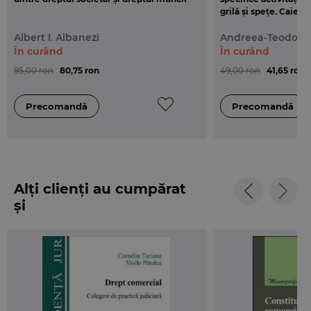
grilă și spețe. Caiet
Albert I. Albanezi
Andreea-Teodora
În curând
În curând
95,00 ron
80,75 ron
49,00 ron
41,65 ron
Alți clienți au cumpărat
și