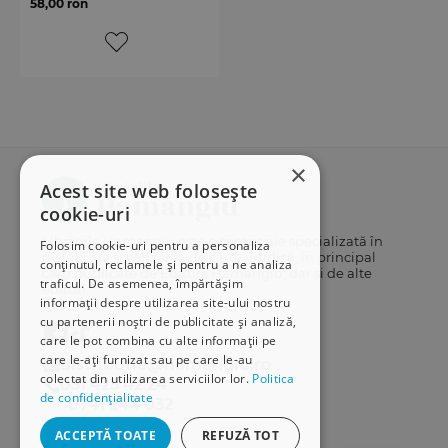
58,00 ron
×
Acest site web folosește
cookie-uri
Librăriile Hamangiu este o companie specializată în
Folosim cookie-uri pentru a personaliza
distribuția și vânzarea de carte juridică, în principal
conținutul, reclamele și pentru a ne analiza
cărți publicate de Editura Hamangiu, dar și de alte
traficul. De asemenea, împărtășim
edituri.
informații despre utilizarea site-ului nostru
cu partenerii noștri de publicitate și analiză,
care le pot combina cu alte informații pe
care le-ați furnizat sau pe care le-au
distributie@hamangiu.ro
colectat din utilizarea serviciilor lor.
Politica
031 425 42 24
de confidențialitate
0741 244 032
ACCEPTĂ TOATE
REFUZĂ TOT