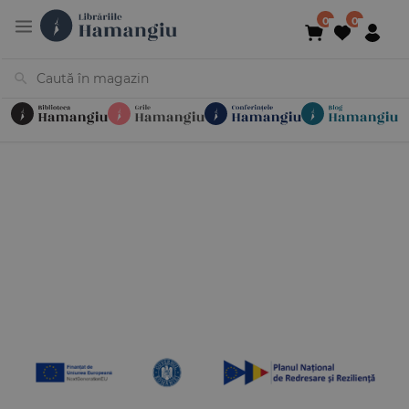
Cărți
Noutăți
În curs de apariție
Reduceri
Evenimente
Librării
Contact
Newsletter
031 425 4