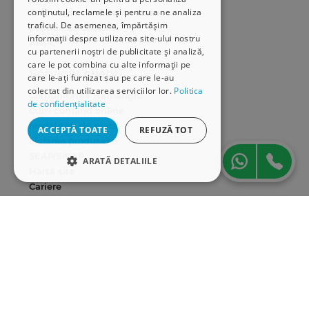
conținutul, reclamele și pentru a ne analiza
Politica de confidențialitate
traficul. De asemenea, împărtășim
Politica de cookies
informații despre utilizarea site-ului nostru
ANPC
cu partenerii noștri de publicitate și analiză,
care le pot combina cu alte informații pe
Serviciu clienți
care le-ați furnizat sau pe care le-au
colectat din utilizarea serviciilor lor.
Politica
Comunitatea Hamangiu
de confidențialitate
Cum comand online
Modalități de plată
ACCEPTĂ TOATE
REFUZĂ TOT
Livrarea produselor
SEAP/SICAP
ARATĂ DETALIILE
Hartă site
Cariere
STRICT NECESARE
DE PERFORMANȚĂ
Abonare newsletter
DE TARGETARE
DE FUNCŢIONALITATE