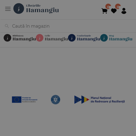
Cărți
Noutăți
În curs de apariție
Reduceri
Evenimente
Librării
Contact
Newsletter
031 425 4