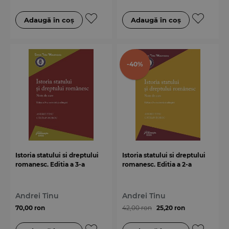
-40%
Istoria statului si dreptului
Istoria statului si dreptului
romanesc. Editia a 3-a
romanesc. Editia a 2-a
Andrei Tinu
Andrei Tinu
70,00 ron
42,00 ron
25,20 ron