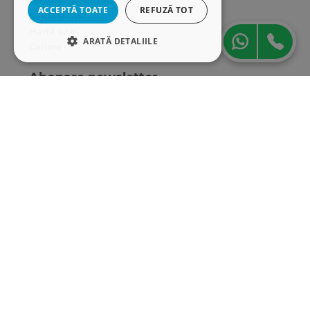
Livrarea produselor
ACCEPTĂ TOATE
REFUZĂ TOT
SEAP/SICAP
Hartă site
ARATĂ DETALIILE
Cariere
STRICT NECESARE
Abonare newsletter
DE PERFORMANȚĂ
DE TARGETARE
DE FUNCŢIONALITATE
Strict necesare
De performanță
De targetare
De funcţionalitate
Cookie-urile strict necesare permit
funcționalitatea principală a site-ului web,
cum ar fi autentificarea utilizatorului și
gestionarea contului. Site-ul web nu poate fi
utilizat corect fără cookie-uri strict necesare.
„Conținutul acestui material nu reprezintă în mod