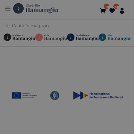
Cărți
Noutăți
În curs de apariție
Reduceri
Evenimente
Librării
Contact
Newsletter
031 425 4