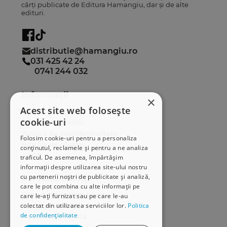
cărți publicate de Editura Hamangiu, dar și de alte
edituri.
distributie@hamangiu.ro
031 425 42 24
0741 244 032
Informații
×
Acest site web folosește
Despre noi
cookie-uri
Termeni & condiții
Politica de confidențialitate
Folosim cookie-uri pentru a personaliza
Politica de cookies
conținutul, reclamele și pentru a ne analiza
ANPC
traficul. De asemenea, împărtășim
informații despre utilizarea site-ului nostru
cu partenerii noștri de publicitate și analiză,
Serviciu clienți
care le pot combina cu alte informații pe
Comunitatea Hamangiu
care le-ați furnizat sau pe care le-au
Cum comand online
colectat din utilizarea serviciilor lor.
Politica
de confidențialitate
Modalități de plată