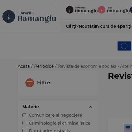
Cărți
Noutăți
În curs de apariți
Acasă
/
Periodice
/
Revista de economie sociala - Alter
Revis
Filtre
Materie
Comunicare și negociere
Criminologie și criminalistică
Drept administrativ