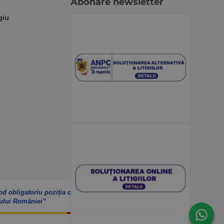
Abonare newsletter
giu
od obligatoriu poziția oficială a Uniunii Europene sau a
ului României”