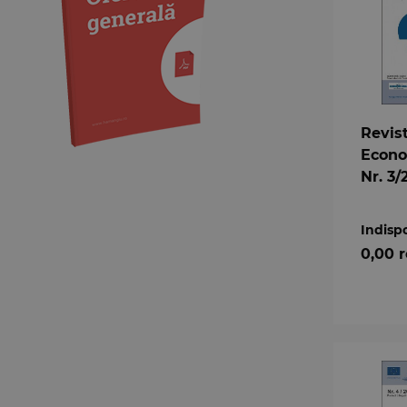
Jurisprudența instanțelor
judecătorești
Medicină
Organizarea profesiilor
juridice
Protecția drepturilor omului
Revis
Psihologie
Econo
Teoria generală a dreptului
Nr. 3/
Variae
Indisp
0,00 