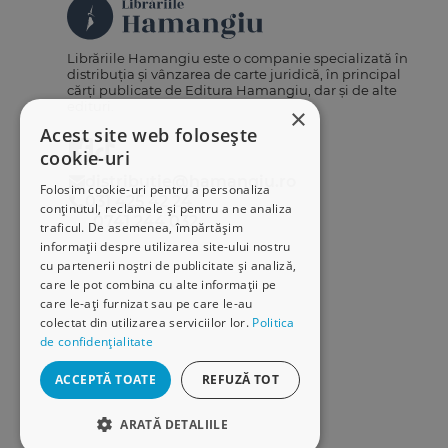
Librăriile Hamangiu este o companie specializată în
distribuția și vânzarea de carte juridică, în principal
cărți publicate de Editura Hamangiu, dar și de alte
edituri.
×
Acest site web folosește
cookie-uri
distributie@hamangiu.ro
Folosim cookie-uri pentru a personaliza
031 425 42 24
conținutul, reclamele și pentru a ne analiza
0741 244 032
traficul. De asemenea, împărtășim
informații despre utilizarea site-ului nostru
cu partenerii noștri de publicitate și analiză,
care le pot combina cu alte informații pe
care le-ați furnizat sau pe care le-au
colectat din utilizarea serviciilor lor.
Politica
de confidențialitate
ACCEPTĂ TOATE
REFUZĂ TOT
ARATĂ DETALIILE