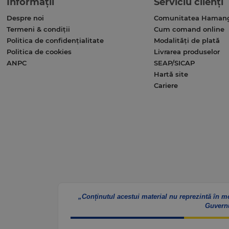
Informații
Serviciu clienți
Despre noi
Comunitatea Haman
Termeni & condiții
Cum comand online
Politica de confidențialitate
Modalități de plată
Politica de cookies
Livrarea produselor
ANPC
SEAP/SICAP
Hartă site
Cariere
„Conținutul acestui material nu reprezintă în m
Guvern