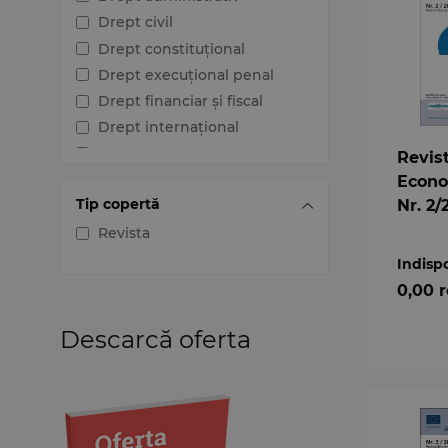
Drept civil
Drept constituțional
Drept execuțional penal
Drept financiar și fiscal
Drept internațional
Drept penal
Revis
Drept procesual civil
Econo
Tip copertă
Nr. 2/
Drept procesual penal
Dreptul afacerilor
Revista
Dreptul familiei
Indisp
Dreptul mediului
0,00 
Dreptul muncii și securității
sociale
Descarcă oferta
Dreptul noilor tehnologii
Dreptul proprietății
intelectuale
Dreptul Uniunii Europene