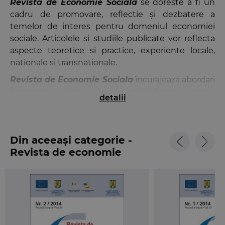
Revista de Economie Sociala
se doreste a fi un
cadru de promovare, reflectie şi dezbatere a
temelor de interes pentru domeniul economiei
sociale. Articolele si studiile publicate vor reflecta
aspecte teoretice si practice, experiente locale,
nationale si transnationale.
Revista de Economie Sociala
încurajeaza abordari
inovatoare inter si transdisciplinare pentru
detalii
dezvoltarea economiei sociale, reunind
perspective teoretice din mediul academic si de
cercetare cu perspectivele practice ale
Din aceeași categorie -
organizatiilor profit si non-profit, ale expertilor din
Revista de economie
intreprinderile sociale si administratie.
sociala - Alternative
Revista este editata in parteneriat de catre
Sociale
Asociaţia Alternative Sociale, Universitatea
„Alexandru Ioan Cuza” din Iasi, Academia de Știinte
Economice, Bucuresti si UNDP/Programul
Naţiunilor Unite pentru Dezvoltare Romania la