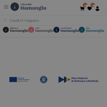
Cărți
Noutăți
În curs de apariție
Reduceri
Evenimente
Librării
Contact
Newsletter
031 425 4