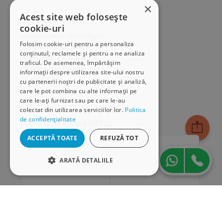
Nadji Rahmania, Universitatea Lille l, Franta;
×
Acest site web folosește
Contiu Tiberiu Cristi Soitu, Universitatea
Serviciu clienți
cookie-uri
„Alexandru Ioan Cuza” din Iasi, Romania.
Comunitatea Hamangiu
Folosim cookie-uri pentru a personaliza
Cum comand online
Editor Sef
conținutul, reclamele și pentru a ne analiza
Modalități de plată
traficul. De asemenea, împărtășim
Daniela-Tatiana Soitu, Universitatea „Alexandru
Livrarea produselor
informații despre utilizarea site-ului nostru
Ioan Cuza” din Iasi, Romania
SEAP/SICAP
cu partenerii noștri de publicitate și analiză,
Hartă site
care le pot combina cu alte informații pe
Editor
care le-ați furnizat sau pe care le-au
Cariere
colectat din utilizarea serviciilor lor.
Politica
Cătălin Luca, Asociatia Alternative Sociale, Romania
de confidențialitate
Abonare newsletter
Membri
ACCEPTĂ TOATE
REFUZĂ TOT
Gheorghe Pascaru, Asociatia Alternative Sociale din
Iasi, Romania
ARATĂ DETALIILE
Mihaela Pitea, Asociația Alternative Sociale,
STRICT NECESARE
Romania
Victoria Cantir, Asociația Alternative Sociale,
DE PERFORMANȚĂ
Romania
DE TARGETARE