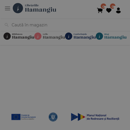
Cărți
Noutăți
În curs de apariție
Reduceri
Evenimente
Librării
Contact
Newsletter
031 425 4