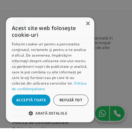
×
Acest site web folosește
cookie-uri
Librăriile Hamangiu este o companie specializată în
distribuția și vânzarea de carte juridică, în principal
Folosim cookie-uri pentru a personaliza
cărți publicate de Editura Hamangiu, dar și de alte
conținutul, reclamele și pentru a ne analiza
edituri.
traficul. De asemenea, împărtășim
informații despre utilizarea site-ului nostru
cu partenerii noștri de publicitate și analiză,
care le pot combina cu alte informații pe
distributie@hamangiu.ro
care le-ați furnizat sau pe care le-au
031 425 42 24
colectat din utilizarea serviciilor lor.
Politica
0741 244 032
de confidențialitate
Informații
ACCEPTĂ TOATE
REFUZĂ TOT
Despre noi
ARATĂ DETALIILE
Termeni & condiții
Politica de confidențialitate
STRICT NECESARE
Politica de cookies