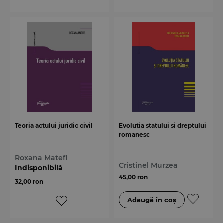
Teoria actului juridic civil
Evolutia statului si dreptului
romanesc
Roxana Matefi
Cristinel Murzea
Indisponibilă
45,00 ron
32,00 ron