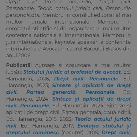
Drept civil. Partea generala, Drept civil.
Persoanele, Teoria actului juridic civil, Drepturile
personalitatii
. Membru in consiliul editorial al mai
multor jurnale internationale. Membru in
comitetul stiintific si de organizare al mai multor
conferinte nationale si internationale. Membru in
jurii internationale, keynote speaker la conferinte
internationale. Avocat in cadrul Baroului Brasov din
anul 2006.
Publicatii
: Autoare și coautoare a mai multor
lucrări:
Statutul juridic al profesiei de avocat
, Ed.
Hamangiu, 2026;
Drept civil. Persoanele
, Ed.
Hamangiu, 2025;
Sinteze și aplicații de drept
civil. Partea generală. Persoanele
, Ed.
Hamangiu, 2024;
Sinteze și aplicații de drept
civil. Persoanele
, Ed. Hamangiu, 2024; Sinteze și
aplicații de drept civil. Partea generală, două ediții,
Ed. Hamangiu, 2015, 2022;
Teoria actului juridic
civil
, Ed. Hamangiu, 2017;
Evoluția statului și
dreptului românesc
(coautor), 2015;
Drept civil.