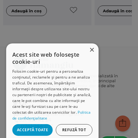
×
Acest site web folosește
cookie-uri
Folosim cookie-uri pentru a personaliza
Librăriile Hamangiu este o companie specializată în
conținutul, reclamele și pentru a ne analiza
distribuția și vânzarea de carte juridică, în principal
traficul. De asemenea, împărtășim
cărți publicate de Editura Hamangiu, dar și de alte
informații despre utilizarea site-ului nostru
edituri.
cu partenerii noștri de publicitate și analiză,
care le pot combina cu alte informații pe
care le-ați furnizat sau pe care le-au
colectat din utilizarea serviciilor lor.
Politica
distributie@hamangiu.ro
de confidențialitate
031 425 42 24
0741 244 032
ACCEPTĂ TOATE
REFUZĂ TOT