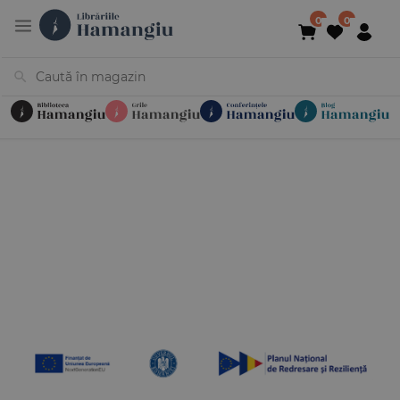
Cărți
Noutăți
În curs de apariție
Reduceri
Evenimente
Librării
Contact
Newsletter
031 425 4