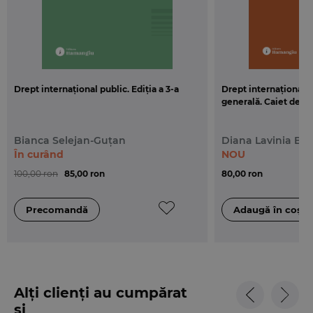
Drept internațional public. Ediția a 3-a
Drept internațional p
generală. Caiet de s
Bianca Selejan-Guțan
Diana Lavinia Bo
În curând
NOU
100,00 ron
85,00 ron
80,00 ron
Alți clienți au cumpărat
și