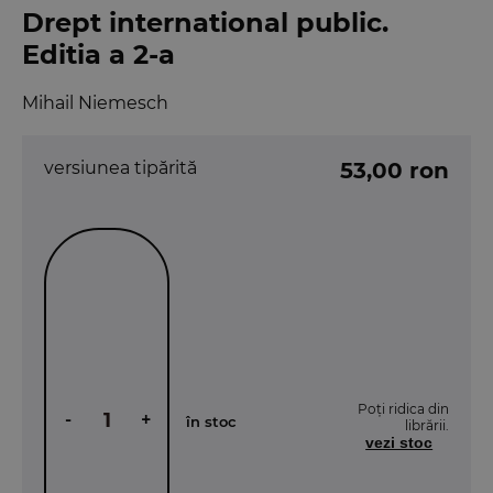
Drept international public.
Editia a 2-a
Mihail Niemesch
versiunea tipărită
53,00 ron
Poți ridica din
-
+
în stoc
librării.
vezi stoc