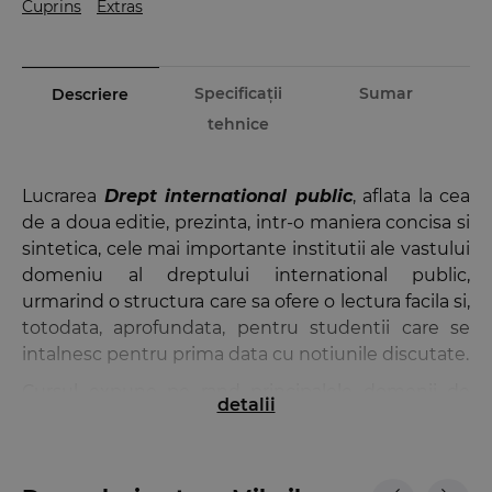
Cuprins
Extras
Specificații
Sumar
Descriere
tehnice
Lucrarea
Drept international public
, aflata la cea
de a doua editie, prezinta, intr-o maniera concisa si
sintetica, cele mai importante institutii ale vastului
domeniu al dreptului international public,
urmarind o structura care sa ofere o lectura facila si,
totodata, aprofundata, pentru studentii care se
intalnesc pentru prima data cu notiunile discutate.
Cursul expune pe rand principalele domenii de
detalii
referinta ale dreptului international public, pornind
de la originile dreptului, aparitia si formarea
dreptului international
, pana la reglementari,