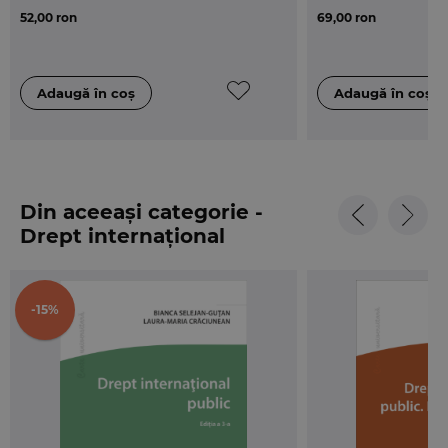
52,00 ron
69,00 ron
Cursul
Drept international public
reprezinta un
instrument eficient in studiul materiei cu acelasi
nume, insa poate fi utilizat cu succes si de catre
publicul larg interesat de conceptele si problemele
variate ale dreptului international public.
Din aceeași categorie -
Drept internațional
public
-15%