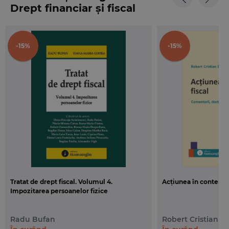
contribuabililor sau al statelor, care genereaza
Drept financiar și fiscal
fraude si evaziune fiscala, cauzand atat injustitie,
cat si ineficienta, la fel de pagubitoare si una, si
cealalta. Lucrarea analizeaza solutiile puse in
-15%
-15%
aplicare in decursul unui secol de practica. Campul
artei si al stiintei dreptului este, totusi, nou, iar
paradigma taxarii ideale in „satul global” al
secolului XXI nu s-a inventat inca.
In anexa sunt reproduse in limba romana si cele
doua modele ale conventiilor de evitare a dublei
impuneri – al ONU si al OCDE.
Tratat de drept fiscal. Volumul 4.
Acțiunea în contencio
Impozitarea persoanelor fizice
Radu Bufan
Robert Cristian D