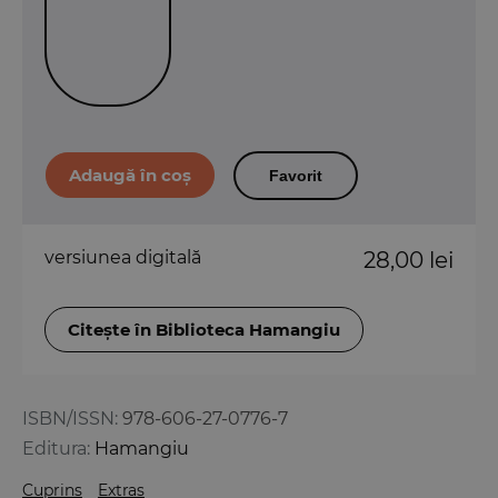
Favorit
versiunea digitală
28,00 lei
Citește în Biblioteca Hamangiu
ISBN/ISSN:
978-606-27-0776-7
Editura:
Hamangiu
Cuprins
Extras