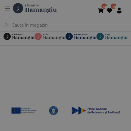
Cărți
Noutăți
În curs de apariție
Reduceri
Evenimente
Librării
Contact
Newsletter
031 425 4