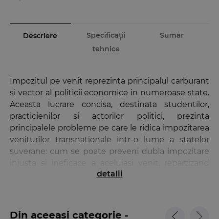
Specificații
Sumar
Descriere
tehnice
Impozitul pe venit reprezinta principalul carburant
si vector al politicii economice in numeroase state.
Aceasta lucrare concisa, destinata studentilor,
practicienilor si actorilor politici, prezinta
principalele probleme pe care le ridica impozitarea
veniturilor transnationale intr-o lume a statelor
suverane: cum se poate preveni dubla impozitare
injusta si ineficace a aceluiasi venit, repartizand
detalii
baza impozabila intre statul sursa si cel de
rezidenta, astfel incat cel de-al doilea stat sa tina
seama in mod corespunzator de impozitul platit in
primul stat? Cum se poate preveni abuzul
Din aceeași categorie -