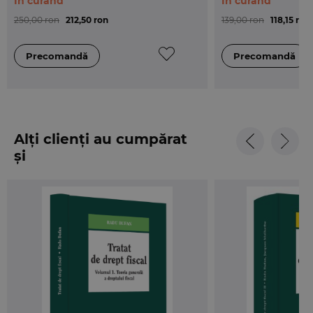
În curând
În curând
250,00 ron
212,50 ron
139,00 ron
118,15 ron
Alți clienți au cumpărat
și