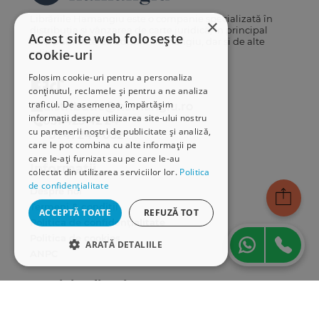
Librăriile Hamangiu este o companie specializată în
×
distribuția și vânzarea de carte juridică, în principal
Acest site web folosește
cărți publicate de Editura Hamangiu, dar și de alte
cookie-uri
edituri.
Folosim cookie-uri pentru a personaliza
conținutul, reclamele și pentru a ne analiza
traficul. De asemenea, împărtășim
distributie@hamangiu.ro
informații despre utilizarea site-ului nostru
031 425 42 24
cu partenerii noștri de publicitate și analiză,
0741 244 032
care le pot combina cu alte informații pe
care le-ați furnizat sau pe care le-au
Informații
colectat din utilizarea serviciilor lor.
Politica
de confidențialitate
Despre noi
Termeni & condiții
ACCEPTĂ TOATE
REFUZĂ TOT
Politica de confidențialitate
Politica de cookies
ARATĂ DETALIILE
ANPC
STRICT NECESARE
Serviciu clienți
DE PERFORMANȚĂ
Comunitatea Hamangiu