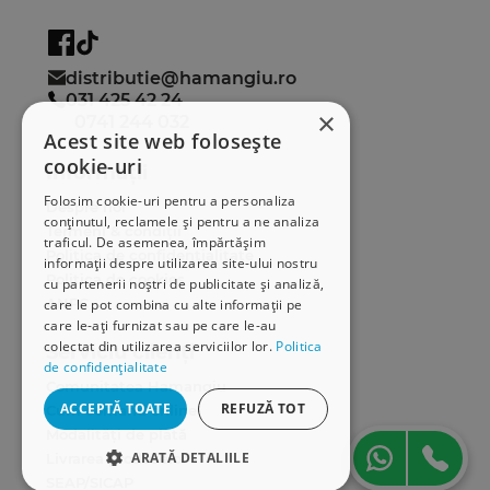
distributie@hamangiu.ro
031 425 42 24
×
0741 244 032
Acest site web folosește
cookie-uri
Informații
Folosim cookie-uri pentru a personaliza
Despre noi
conținutul, reclamele și pentru a ne analiza
Termeni & condiții
traficul. De asemenea, împărtășim
Politica de confidențialitate
informații despre utilizarea site-ului nostru
Politica de cookies
cu partenerii noștri de publicitate și analiză,
ANPC
care le pot combina cu alte informații pe
care le-ați furnizat sau pe care le-au
colectat din utilizarea serviciilor lor.
Politica
Serviciu clienți
de confidențialitate
Comunitatea Hamangiu
ACCEPTĂ TOATE
REFUZĂ TOT
Cum comand online
Modalități de plată
ARATĂ DETALIILE
Livrarea produselor
SEAP/SICAP