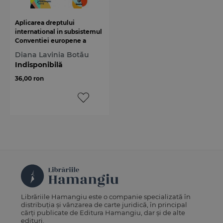
Aplicarea dreptului
international in subsistemul
Conventiei europene a
drepturilor omului. Cazul
Diana Lavinia Botău
Kononov
Indisponibilă
36,00 ron
Librăriile Hamangiu este o companie specializată în
distribuția și vânzarea de carte juridică, în principal
cărți publicate de Editura Hamangiu, dar și de alte
edituri.