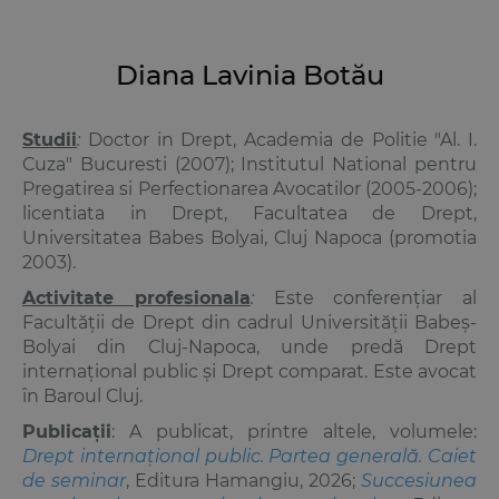
Diana Lavinia Botău
Studii
:
Doctor in Drept, Academia de Politie "Al. I.
Cuza" Bucuresti (2007); Institutul National pentru
Pregatirea si Perfectionarea Avocatilor (2005-2006);
licentiata in Drept, Facultatea de Drept,
Universitatea Babes Bolyai, Cluj Napoca (promotia
2003).
Activitate profesionala
:
Este conferențiar al
Facultății de Drept din cadrul Universității Babeș-
Bolyai din Cluj-Napoca, unde predă Drept
internațional public și Drept comparat. Este avocat
în Baroul Cluj.
Publicații
: A publicat, printre altele, volumele:
Drept internațional public. Partea generală. Caiet
de seminar
, Editura Hamangiu, 2026;
Succesiunea