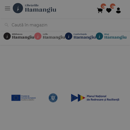
Cărți
Noutăți
În curs de apariție
Reduceri
Evenimente
Librării
Contact
Newsletter
031 425 4