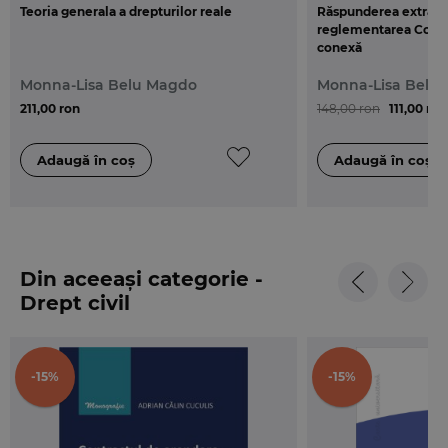
Teoria generala a drepturilor reale
Răspunderea extraco
reglementarea Codului
conexă
Monna-Lisa Belu Magdo
Monna-Lisa Belu
211,00 ron
148,00 ron
111,00 ron
Din aceeași categorie -
Drept civil
-15%
-15%