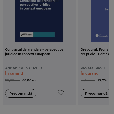
Contractul de arendare - perspective
Drept civil. Teoria g
juridice în context european
drept civil. Ediția a 3
Adrian Călin Cuculis
Violeta Slavu
În curând
În curând
80,00 ron
68,00 ron
85,00 ron
72,25 ron