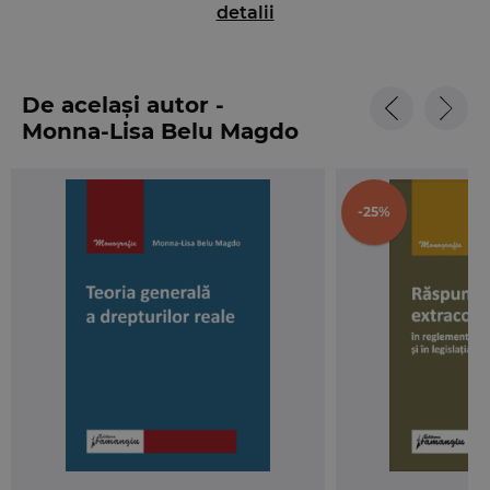
detalii
De asemenea, contractul de inchiriere a locuintei, varietate a
contractului de locatiune este prezentat, impreuna cu
contractul de inchiriere a locuintelor cu destinatie speciala,
De același autor -
care reprezinta varietati ale contractului de inchiriere a
Monna-Lisa Belu Magdo
locuintelor: locuinta sociala, locuinta de necesitate, locuinta
de serviciu, locuinta de interventie, locuinta de protocol.
-25%