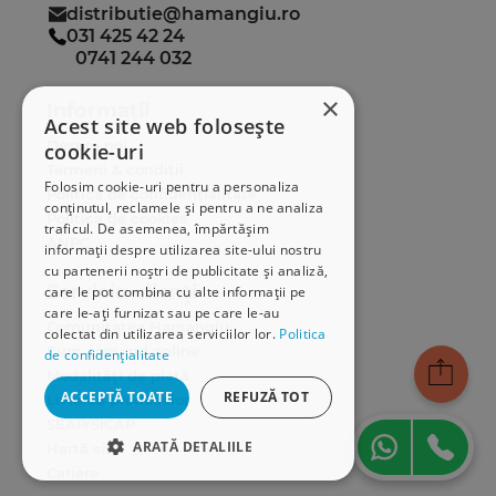
distributie@hamangiu.ro
031 425 42 24
0741 244 032
×
Informații
Acest site web folosește
Despre noi
cookie-uri
Termeni & condiții
Folosim cookie-uri pentru a personaliza
Politica de confidențialitate
conținutul, reclamele și pentru a ne analiza
Politica de cookies
traficul. De asemenea, împărtășim
ANPC
informații despre utilizarea site-ului nostru
cu partenerii noștri de publicitate și analiză,
Serviciu clienți
care le pot combina cu alte informații pe
care le-ați furnizat sau pe care le-au
Comunitatea Hamangiu
colectat din utilizarea serviciilor lor.
Politica
Cum comand online
de confidențialitate
Modalități de plată
ACCEPTĂ TOATE
REFUZĂ TOT
Livrarea produselor
SEAP/SICAP
ARATĂ DETALIILE
Hartă site
Cariere
STRICT NECESARE