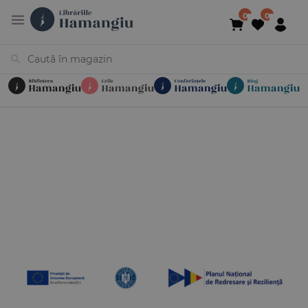
Cărți
Noutăți
În curs de apariție
Reduceri
Evenimente
Librării
Contact
Newsletter
031 425 4