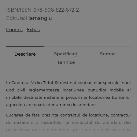
ISBN/ISSN:
978-606-522-672-2
Editura:
Hamangiu
Cuprins
Extras
Specificații
Sumar
Descriere
tehnice
In Capitolul V din Titlul IX destinat contractelor speciale, noul
Cod civil reglementeaza locatiunea bunurilor mobile ai
imobile destinate inchirierii, precum ai locatiunea bunurilor
agricole, care poarta denumirea de arendare.
Lucrarea de fata prezinta contractul de locatiune, contractul
de inchiriere a locuintelor ai contractul de arendare din
perspectiva noii reglementari, pe care o analizeaza prin
raportare la doctrina ai practica anterioara in aceasta materie.