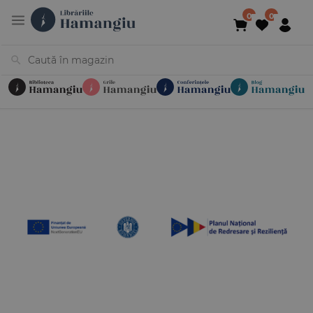
Cărți
Noutăți
În curs de apariție
Reduceri
Evenimente
Librării
Contact
Newsletter
031 425 4