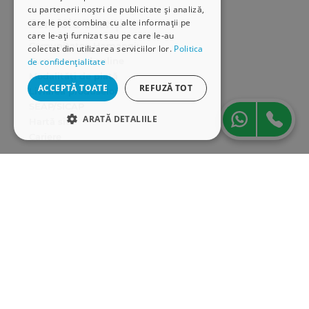
cu partenerii noștri de publicitate și analiză,
care le pot combina cu alte informații pe
Serviciu clienți
care le-ați furnizat sau pe care le-au
Comunitatea Hamangiu
colectat din utilizarea serviciilor lor.
Politica
Cum comand online
de confidențialitate
Modalități de plată
ACCEPTĂ TOATE
REFUZĂ TOT
Livrarea produselor
SEAP/SICAP
ARATĂ DETALIILE
Hartă site
Cariere
STRICT NECESARE
Abonare newsletter
DE PERFORMANȚĂ
DE TARGETARE
DE FUNCŢIONALITATE
Strict necesare
De performanță
De targetare
De funcţionalitate