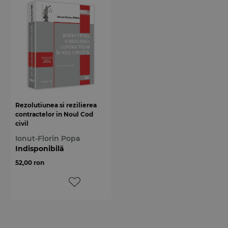
Rezolutiunea si rezilierea
contractelor in Noul Cod
civil
Ionut-Florin Popa
Indisponibilă
52,00 ron