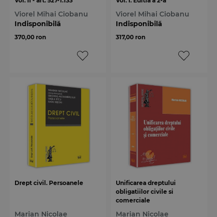
Vol. II - art. 527-1.133
Vol. I. Editia a 2-a
Viorel Mihai Ciobanu
Viorel Mihai Ciobanu
Indisponibilă
Indisponibilă
370,00 ron
317,00 ron
Drept civil. Persoanele
Unificarea dreptului
obligatiilor civile si
comerciale
Marian Nicolae
Marian Nicolae