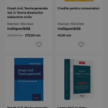
Drept civil. Teoria generala
Credite pentru consumatori
Vol. II. Teoria drepturilor
subiective civile
Marian Nicolae
Marian Nicolae
Indisponibilă
Indisponibilă
258,00 ron
273,00 ron
41,00 ron
Drept civil. Teoria generala -
Legea darii in plata