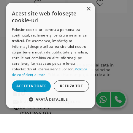
×
Acest site web folosește
cookie-uri
Folosim cookie-uri pentru a personaliza
conținutul, reclamele și pentru a ne analiza
traficul. De asemenea, împărtășim
informații despre utilizarea site-ului nostru
cu partenerii noștri de publicitate și analiză,
care le pot combina cu alte informații pe
care le-ați furnizat sau pe care le-au
Librăriile Hamangiu este o companie specializată în
colectat din utilizarea serviciilor lor.
Politica
distribuția și vânzarea de carte juridică, în principal
cărți publicate de Editura Hamangiu, dar și de alte
de confidențialitate
edituri.
ACCEPTĂ TOATE
REFUZĂ TOT
ARATĂ DETALIILE
distributie@hamangiu.ro
031 425 42 24
STRICT NECESARE
0741 244 032
DE PERFORMANȚĂ
Informații
DE TARGETARE