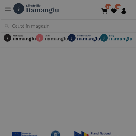
Cărți
Noutăți
În curs de apariție
Reduceri
Evenimente
Librării
Contact
Newsletter
031 425 4