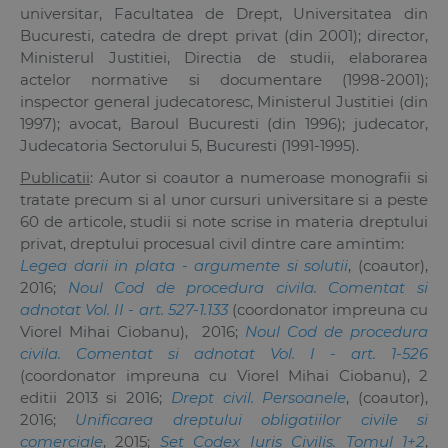
universitar, Facultatea de Drept, Universitatea din
Bucuresti, catedra de drept privat (din 2001); director,
Ministerul Justitiei, Directia de studii, elaborarea
actelor normative si documentare (1998-2001);
inspector general judecatoresc, Ministerul Justitiei (din
1997); avocat, Baroul Bucuresti (din 1996); judecator,
Judecatoria Sectorului 5, Bucuresti (1991-1995).
Publicatii
: Autor si coautor a numeroase monografii si
tratate precum si al unor cursuri universitare si a peste
60 de articole, studii si note scrise in materia dreptului
privat, dreptului procesual civil dintre care amintim:
Legea darii in plata - argumente si solutii
, (coautor),
2016;
Noul Cod de procedura civila. Comentat si
adnotat Vol. II - art. 527-1.133
(coordonator impreuna cu
Viorel Mihai Ciobanu
), 2016;
Noul Cod de procedura
civila. Comentat si adnotat Vol. I - art. 1-526
(coordonator impreuna cu Viorel Mihai Ciobanu), 2
editii 2013 si 2016;
Drept civil. Persoanele
, (coautor),
2016;
Unificarea dreptului obligatiilor civile si
comerciale
, 2015;
Set Codex Iuris Civilis. Tomul 1+2
,