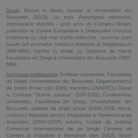
Studii
: Doctor in drept, laureat al Universitatii din
Bucuresti (2003), cu teza
Prescriptia extinctiva
,
(conducator stiintific - prof. univ. dr.
Corneliu Birsan
,
judecator la Curtea Europeana a Drepturilor Omului)
impreuna cu cea mai inalta distinctie :
summa cum
laude
; sef promotie Instititul National al Magistraturii
(1991-1992); licenta in drept, cu Diploma de merit,
Facultatea de Drept a Universitatii din Bucuresti (1987-
1991).
Activitate profesionala
: Profesor universitar, Facultatea
de Drept, Universitatea din Bucuresti, Departamentul
de Drept Privat (din 2013); membru CNADTCU, Panel
4, Comisia "Stiinte juridice" (2011-2012); Conferentiar
universitar, Facultatea de Drept, Universitatea din
Bucuresti, catedra de drept privat (2006-2013); lector,
Institutul National pentru Pregatirea si Perfectionarea
Avocatilor (2004-2007); arbitru, Curtea de Arbitraj
Comercial International de pe langa Camera de
Comert si Industrie a Romaniei (din 2003); lector