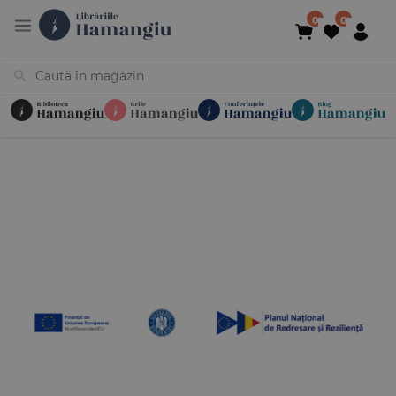
Cărți
Noutăți
În curs de apariție
Reduceri
Evenimente
Librării
Contact
Newsletter
031 425 4