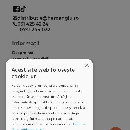
distributie@hamangiu.ro
031 425 42 24
0741 244 032
Informații
Despre noi
Termeni & condiții
×
Politica de confidențialitate
Acest site web folosește
Politica de cookies
cookie-uri
ANPC
Folosim cookie-uri pentru a personaliza
Serviciu clienți
conținutul, reclamele și pentru a ne analiza
traficul. De asemenea, împărtășim
Comunitatea Hamangiu
informații despre utilizarea site-ului nostru
Cum comand online
cu partenerii noștri de publicitate și analiză,
Modalități de plată
care le pot combina cu alte informații pe
care le-ați furnizat sau pe care le-au
Livrarea produselor
colectat din utilizarea serviciilor lor.
Politica
SEAP/SICAP
de confidențialitate