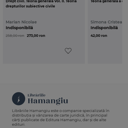
Drept civil. Teoria generala Vol. II. Teoria
Teoria generala a drep
drepturilor subiective civile
Marian Nicolae
Simona Cristea
Indisponibilă
Indisponibilă
258,00 ron
273,00 ron
42,00 ron
Librăriile Hamangiu este o companie specializată în
distribuția și vânzarea de carte juridică, în principal
cărți publicate de Editura Hamangiu, dar și de alte
edituri.