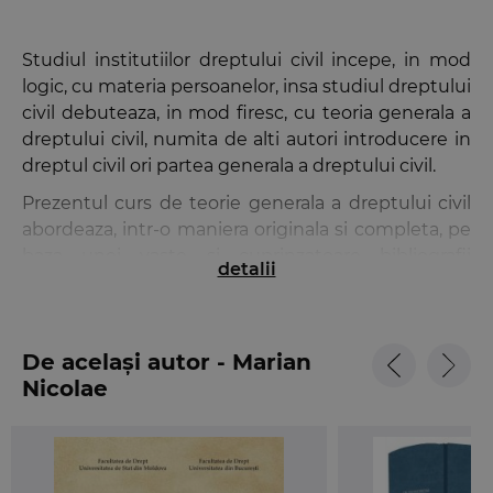
Studiul institutiilor dreptului civil incepe, in mod
logic, cu materia persoanelor, insa studiul dreptului
civil debuteaza, in mod firesc, cu teoria generala a
dreptului civil, numita de alti autori introducere in
dreptul civil ori partea generala a dreptului civil.
Prezentul curs de teorie generala a dreptului civil
abordeaza, intr-o maniera originala si completa, pe
baza unei vaste si cuprinzatoare bibliografii
detalii
romane si straine, fundamentele dreptului civil in
doua volume corespunzatoare celor doua parti in
care este structurata aceasta lucrare: Teoria
De același autor - Marian
dreptului civil si Teoria drepturilor subiective civile.
Nicolae
Primul volum, intitulat sugestiv, “Teoria dreptului
civil”, este destinat analizei sistematice a
fundamentelor dreptului civil obiectiv, respectiv
notiunea si autonomia dreptului civil, izvoarele