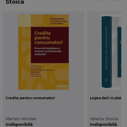
Stoica
In mod firesc, tratarea are ca obiect predilect
reglementarea drepturilor reale principale din Noul
Cod civil, in timp ce dispozitiile cuprinse in Codul
civil din 1864 sunt, de regula, doar evocate. Numai
in cazurile in care reglementarile vechi au sanse sa
se aplice in continuare, o perioada de timp mai
mica sau mai mare, tinand seama de jocul
normelor tranzitorii, li s-a acordat si lor o atentie
speciala.
Corelatiile cu legea procesual civila, dar si
prezentarea situatiilor tranzitorii permit formarea
unei viziuni complexe, vizand interpretarea
textelor si modul lor de aplicare, astfel incat sa
Credite pentru consumatori
Legea darii in plata
prezinte o maxima utilitate pentru orientarea
cititorului, precum si pentru promovarea unor
solutii corecte si coerente in plan legislativ si
Marian Nicolae
Valeriu Stoica
jurisprudential.
Indisponibilă
Indisponibilă