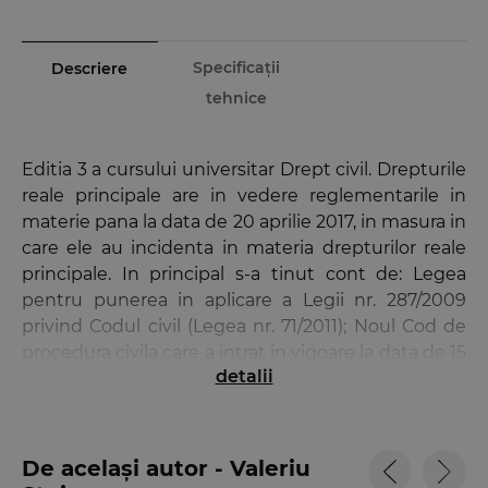
Specificații
Descriere
tehnice
Editia 3 a cursului universitar Drept civil. Drepturile
reale principale are in vedere reglementarile in
materie pana la data de 20 aprilie 2017, in masura in
care ele au incidenta in materia drepturilor reale
principale. In principal s-a tinut cont de: Legea
pentru punerea in aplicare a Legii nr. 287/2009
privind Codul civil (Legea nr. 71/2011); Noul Cod de
procedura civila care a intrat in vigoare la data de 15
detalii
februarie 2013, in forma republicata; O.U.G. nr.
79/2011 pentru reglementarea unor masuri
necesare intrarii in vigoare a Legii nr. 287/2009,
precum si Legea nr. 60/2012 pentru aprobarea
De același autor - Valeriu
O.U.G. nr. 79/2011.