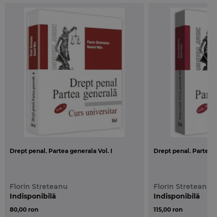
principiilor enuntate in noile coduri
• abordare interdisciplinara, cu referiri la stiintele
de ramura: procedura civila, drept comercial, drept
succesoral
• ample referinte bibliografice, in ceea ce priveste
doctrina si jurisprudenta romana si straina
• tabla analitica de materii
Despre autor:
Valeriu Stoica
este profesor universitar doctor la
Facultatea de Drept, Universitatea din Bucuresti,
avocat in Baroul Bucuresti si director al Revistei
Romane de Drept Privat.
Drept penal. Partea generala Vol. I
Drept penal. Partea g
Florin Streteanu
Florin Streteanu
Indisponibilă
Indisponibilă
80,00 ron
115,00 ron