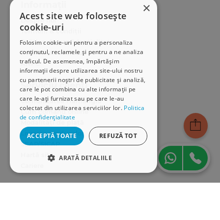
Informații
×
Acest site web folosește
Despre noi
cookie-uri
Termeni & condiții
Politica de confidențialitate
Folosim cookie-uri pentru a personaliza
conținutul, reclamele și pentru a ne analiza
Politica de cookies
traficul. De asemenea, împărtășim
ANPC
informații despre utilizarea site-ului nostru
cu partenerii noștri de publicitate și analiză,
Serviciu clienți
care le pot combina cu alte informații pe
care le-ați furnizat sau pe care le-au
Comunitatea Hamangiu
colectat din utilizarea serviciilor lor.
Politica
Cum comand online
de confidențialitate
Modalități de plată
Livrarea produselor
ACCEPTĂ TOATE
REFUZĂ TOT
SEAP/SICAP
Hartă site
ARATĂ DETALIILE
Cariere
STRICT NECESARE
Abonare newsletter
DE PERFORMANȚĂ
DE TARGETARE