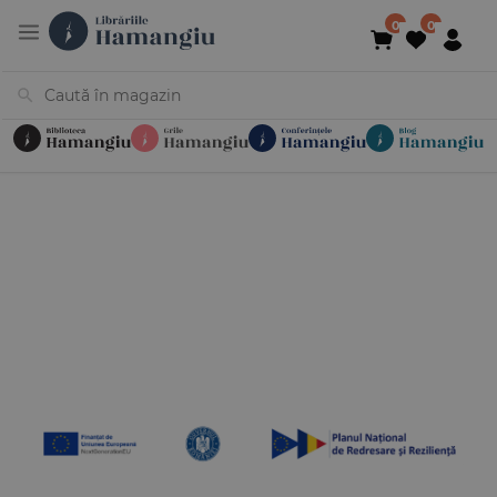
Cărți
Noutăți
În curs de apariție
Reduceri
Evenimente
Librării
Contact
Newsletter
031 425 4