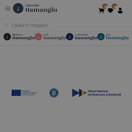
Cărți
Noutăți
În curs de apariție
Reduceri
Evenimente
Librării
Contact
Newsletter
031 425 4