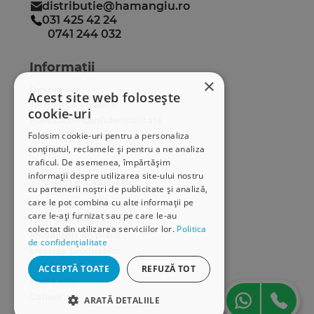
distributie@hamangiu.ro
031 425 42 24
0741 244 032
Informații
×
Despre noi
Acest site web folosește
Termeni & condiții
cookie-uri
Politica de confidențialitate
Politica de cookies
Folosim cookie-uri pentru a personaliza
conținutul, reclamele și pentru a ne analiza
ANPC
traficul. De asemenea, împărtășim
informații despre utilizarea site-ului nostru
Serviciu clienți
cu partenerii noștri de publicitate și analiză,
care le pot combina cu alte informații pe
Comunitatea Hamangiu
care le-ați furnizat sau pe care le-au
Cum comand online
colectat din utilizarea serviciilor lor.
Politica
Modalități de plată
de confidențialitate
Livrarea produselor
SEAP/SICAP
ACCEPTĂ TOATE
REFUZĂ TOT
Hartă site
Cariere
ARATĂ DETALIILE