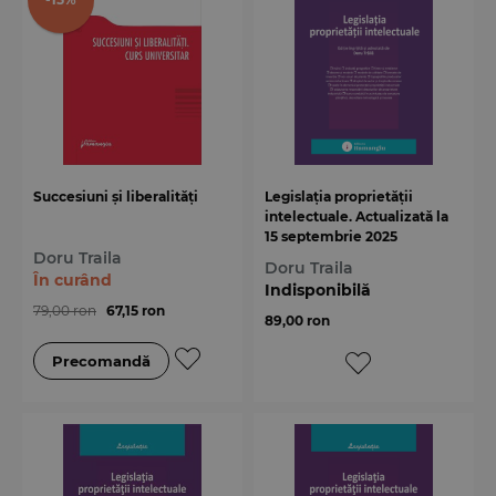
Succesiuni și liberalități
Legislația proprietății
intelectuale. Actualizată la
15 septembrie 2025
Doru Traila
Doru Traila
În curând
Indisponibilă
79,00 ron
67,15 ron
89,00 ron