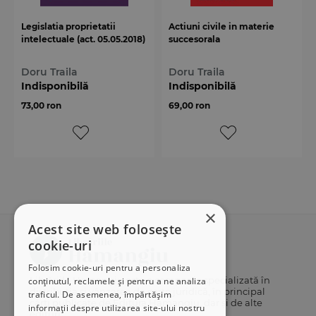
Legislatia proprietatii
Actiuni civile in materie
intelectuale (act. 05.05.2018)
succesorala
Doru Traila
Doru Traila
Indisponibilă
Indisponibilă
73,00 ron
69,00 ron
×
Acest site web folosește
cookie-uri
Folosim cookie-uri pentru a personaliza
Librăriile Hamangiu este o companie specializată în
conținutul, reclamele și pentru a ne analiza
distribuția și vânzarea de carte juridică, în principal
traficul. De asemenea, împărtășim
cărți publicate de Editura Hamangiu, dar și de alte
informații despre utilizarea site-ului nostru
edituri.