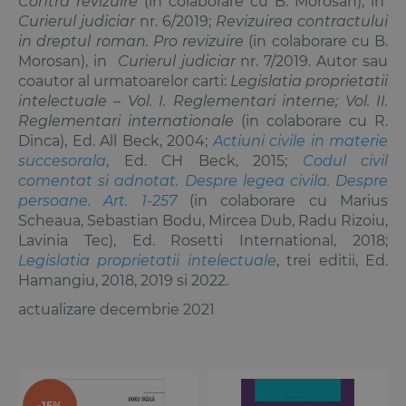
Contra revizuire
(in colaborare cu B. Morosan), in
Curierul judiciar
nr. 6/2019;
Revizuirea contractului
in dreptul roman. Pro revizuire
(in colaborare cu B.
Morosan), in
Curierul judiciar
nr. 7/2019. Autor sau
coautor al urmatoarelor carti:
Legislatia proprietatii
intelectuale – Vol. I. Reglementari interne; Vol. II.
Reglementari internationale
(in colaborare cu R.
Dinca), Ed. All Beck, 2004;
Actiuni civile in materie
succesorala
, Ed. CH Beck, 2015;
Codul civil
comentat si adnotat. Despre legea civila. Despre
persoane. Art. 1-257
(in colaborare cu
Marius
Scheaua
,
Sebastian Bodu
,
Mircea Dub
,
Radu Rizoiu
,
Lavinia Tec
), Ed. Rosetti International, 2018;
Legislatia proprietatii intelectuale
, trei editii, Ed.
Hamangiu, 2018, 2019 si 2022.
actualizare decembrie 2021
-15%