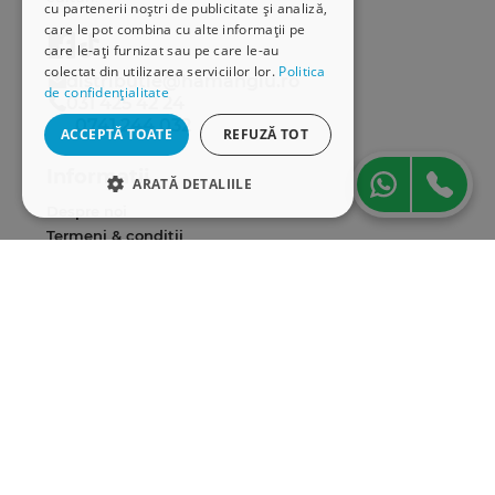
cu partenerii noștri de publicitate și analiză,
care le pot combina cu alte informații pe
care le-ați furnizat sau pe care le-au
colectat din utilizarea serviciilor lor.
Politica
distributie@hamangiu.ro
de confidențialitate
031 425 42 24
0741 244 032
ACCEPTĂ TOATE
REFUZĂ TOT
Informații
ARATĂ DETALIILE
Despre noi
STRICT NECESARE
Termeni & condiții
Politica de confidențialitate
DE PERFORMANȚĂ
Politica de cookies
DE TARGETARE
ANPC
DE FUNCŢIONALITATE
Serviciu clienți
Comunitatea Hamangiu
Cum comand online
Modalități de plată
Strict necesare
De performanță
Livrarea produselor
De targetare
De funcţionalitate
SEAP/SICAP