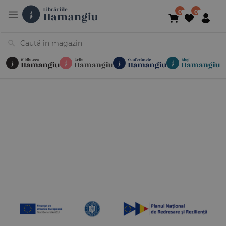
Cărți
Noutăți
În curs de apariție
Reduceri
Evenimente
Librării
Contact
Newsletter
031 425 4