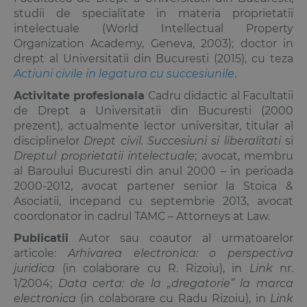
studii de specialitate in materia proprietatii
intelectuale (World Intellectual Property
Organization Academy, Geneva, 2003); doctor in
drept al Universitatii din Bucuresti (2015), cu teza
Actiuni civile in legatura cu succesiunile
.
Activitate profesionala
Cadru didactic al Facultatii
de Drept a Universitatii din Bucuresti (2000
prezent), actualmente lector universitar, titular al
disciplinelor
Drept civil
. Succesiuni si liberalitati
si
Dreptul proprietatii intelectuale
; avocat, membru
al Baroului Bucuresti din anul 2000 – in perioada
2000-2012, avocat partener senior la Stoica &
Asociatii, incepand cu septembrie 2013, avocat
coordonator in cadrul TAMC – Attorneys at Law.
Publicatii
Autor sau coautor al urmatoarelor
articole:
Arhivarea electronica: o perspectiva
juridica
(in colaborare cu R. Rizoiu), in
Link
nr.
1/2004;
Data certa: de la „dregatorie” la marca
electronica
(in colaborare cu
Radu Rizoiu
), in
Link