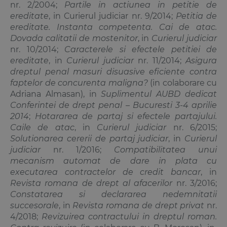
nr. 2/2004;
Partile in actiunea in petitie de
ereditate
, in Curierul judiciar nr. 9/2014;
Petitia de
ereditate. Instanta competenta. Cai de atac.
Dovada calitatii de mostenitor
, in
Curierul judiciar
nr. 10/2014;
Caracterele si efectele petitiei de
ereditate
, in
Curierul judiciar
nr. 11/2014;
Asigura
dreptul penal masuri disuasive eficiente contra
faptelor de concurenta maligna?
(in colaborare cu
Adriana Almasan
), in
Suplimentul AUBD dedicat
Conferintei de drept penal – Bucuresti 3-4 aprilie
2014
;
Hotararea de partaj si efectele partajului.
Caile de atac
, in
Curierul judiciar
nr. 6/2015;
Solutionarea cererii de partaj judiciar
, in
Curierul
judiciar
nr. 1/2016;
Compatibilitatea unui
mecanism automat de dare in plata cu
executarea contractelor de credit bancar
, in
Revista romana de drept al afacerilor
nr. 3/2016;
Constatarea si declararea nedemnitatii
succesorale
, in
Revista romana de drept privat
nr.
4/2018;
Revizuirea contractului in dreptul roman.