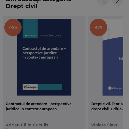
Drept civil
-15%
-15%
Contractul de arendare - perspective
Drept civil. Teoria g
juridice în context european
drept civil. Ediția a 3
Adrian Călin Cuculis
Violeta Slavu