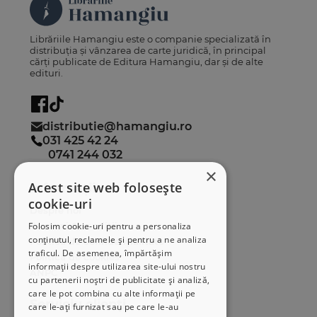
Librăriile Hamangiu este o companie specializată în
distribuția și vânzarea de carte juridică, în principal
cărți publicate de Editura Hamangiu, dar și de alte
edituri.
distributie@hamangiu.ro
031 425 42 24
0741 244 032
×
Acest site web folosește
Informații
cookie-uri
Despre noi
Termeni & condiții
Folosim cookie-uri pentru a personaliza
conținutul, reclamele și pentru a ne analiza
Politica de confidențialitate
traficul. De asemenea, împărtășim
Politica de cookies
informații despre utilizarea site-ului nostru
ANPC
cu partenerii noștri de publicitate și analiză,
care le pot combina cu alte informații pe
Serviciu clienți
care le-ați furnizat sau pe care le-au