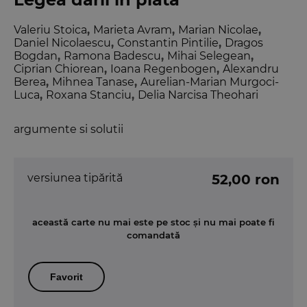
Valeriu Stoica
,
Marieta Avram
,
Marian Nicolae
,
Daniel Nicolaescu
,
Constantin Pintilie
,
Dragos
Bogdan
,
Ramona Badescu
,
Mihai Selegean
,
Ciprian Chiorean
,
Ioana Regenbogen
,
Alexandru
Berea
,
Mihnea Tanase
,
Aurelian-Marian Murgoci-
Luca
,
Roxana Stanciu
,
Delia Narcisa Theohari
argumente si solutii
versiunea tipărită
52,00 ron
această carte nu mai este pe stoc și nu mai poate fi
comandată
Favorit