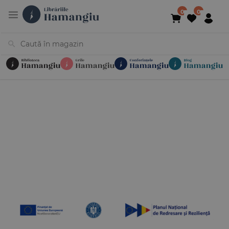
Cărți
Noutăți
În curs de apariție
Reduceri
Evenimente
Librării
Contact
Newsletter
031 425 4