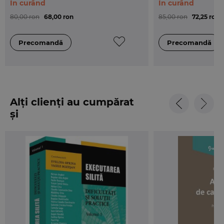
În curând
În curând
80,00 ron
68,00 ron
85,00 ron
72,25 ron
Alți clienți au cumpărat
și