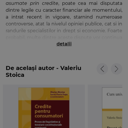
asumate prin credite
, poate cea mai disputata
dintre legile cu caracter financiar ale momentului,
a intrat recent in vigoare, starnind numeroase
controverse, atat la nivelul opiniei publice, cat si in
randurile specialistilor in drept si economie. Foarte
probabil, multe dintre aceste dispute vor continua
detalii
curand si in salile de judecata, caci pe rolurile
instantelor se inregistreaza deja numeroase
contestatii impotriva cererilor de dare in plata.
De același autor - Valeriu
In anticiparea acestui moment, Profesorul Valeriu
Stoica
Stoica a initiat o dezbatere juridica, in care sa fie
analizate principalele probleme de drept pe care le
ridica aplicarea acestei legi, inainte ca ele sa
produca efecte ireversibile in practica.
● Darea in plata si principiul neretroactivitatii
legilor ● natura juridica a dreptului la stingerea
datoriei ● natura si regimul juridic al notificarii de
dare in plata ● conditii pentru stingerea