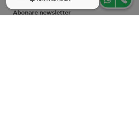
STRICT NECESARE
Abonare newsletter
DE PERFORMANȚĂ
DE TARGETARE
DE FUNCŢIONALITATE
Strict necesare
De performanță
De targetare
De funcţionalitate
Cookie-urile strict necesare permit
funcționalitatea principală a site-ului web,
cum ar fi autentificarea utilizatorului și
gestionarea contului. Site-ul web nu poate fi
utilizat corect fără cookie-uri strict necesare.
„Conținutul acestui material nu reprezintă în mod
obligatoriu poziția oficială a Uniunii Europene sau a
Furnizor
/
Guvernului României”
Nume
Expirare
Descriere
Domeniu
.Nop.Customer
www.hamangiu.ro
11 luni 4
Acest cookie