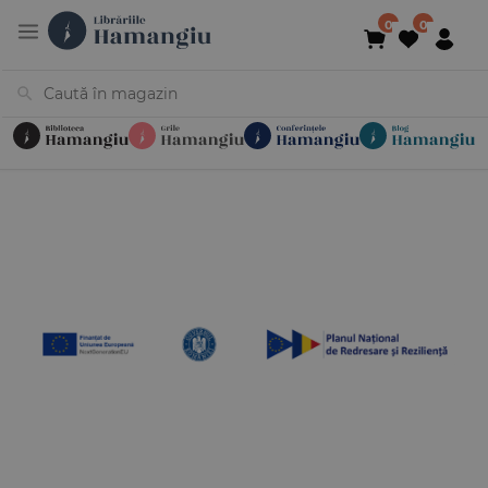
Cărți
Noutăți
În curs de apariție
Reduceri
Evenimente
Librării
Contact
Newsletter
031 425 4