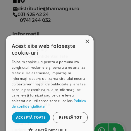
distributie@hamangiu.ro
031 425 42 24
0741 244 032
Informații
×
Despre noi
Acest site web folosește
Termeni & condiții
cookie-uri
Politica de confidențialitate
Folosim cookie-uri pentru a personaliza
Politica de cookies
conținutul, reclamele și pentru a ne analiza
ANPC
traficul. De asemenea, împărtășim
informații despre utilizarea site-ului nostru
Serviciu clienți
cu partenerii noștri de publicitate și analiză,
care le pot combina cu alte informații pe
Comunitatea Hamangiu
care le-ați furnizat sau pe care le-au
Cum comand online
colectat din utilizarea serviciilor lor.
Politica
Modalități de plată
de confidențialitate
Livrarea produselor
SEAP/SICAP
ACCEPTĂ TOATE
REFUZĂ TOT
Hartă site
Cariere
ARATĂ DETALIILE