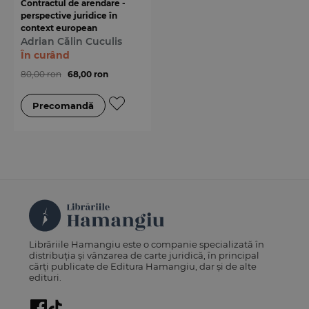
Contractul de arendare -
perspective juridice în
context european
Adrian Călin Cuculis
În curând
80,00 ron
68,00 ron
Librăriile Hamangiu este o companie specializată în
distribuția și vânzarea de carte juridică, în principal
cărți publicate de Editura Hamangiu, dar și de alte
edituri.