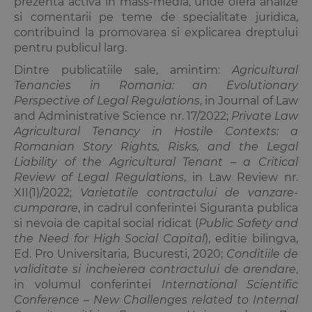
prezenta activa in mass-media, unde ofera analize
si comentarii pe teme de specialitate juridica,
contribuind la promovarea si explicarea dreptului
pentru publicul larg.
Dintre publicatiile sale, amintim:
Agricultural
Tenancies in Romania: an Evolutionary
Perspective of Legal Regulations
, in Journal of Law
and Administrative Science nr. 17/2022;
Private Law
Agricultural Tenancy in Hostile Contexts: a
Romanian Story Rights, Risks, and the Legal
Liability of the Agricultural Tenant – a Critical
Review of Legal Regulations
, in Law Review nr.
XII(1)/2022;
Varietatile contractului de vanzare-
cumparare
, in cadrul conferintei Siguranta publica
si nevoia de capital social ridicat (
Public Safety and
the Need for High Social Capital
), editie bilingva,
Ed. Pro Universitaria, Bucuresti, 2020;
Conditiile de
validitate si incheierea contractului de arendare
,
in volumul conferintei
International Scientific
Conference – New Challenges related to Internal