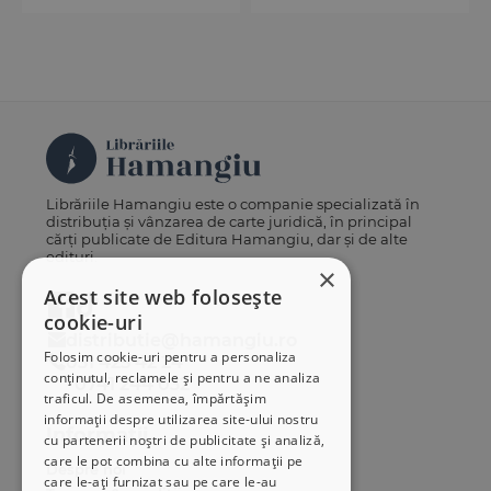
Librăriile Hamangiu este o companie specializată în
distribuția și vânzarea de carte juridică, în principal
cărți publicate de Editura Hamangiu, dar și de alte
edituri.
×
Acest site web folosește
cookie-uri
distributie@hamangiu.ro
Folosim cookie-uri pentru a personaliza
031 425 42 24
conținutul, reclamele și pentru a ne analiza
0741 244 032
traficul. De asemenea, împărtășim
informații despre utilizarea site-ului nostru
Informații
cu partenerii noștri de publicitate și analiză,
care le pot combina cu alte informații pe
Despre noi
care le-ați furnizat sau pe care le-au