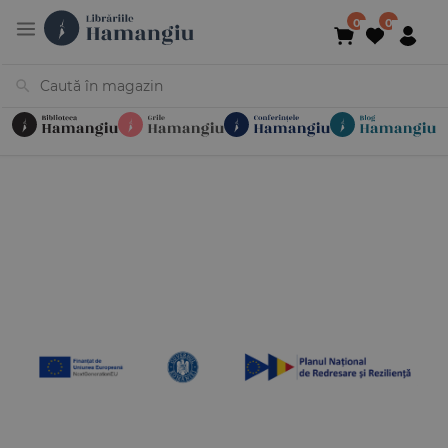
Cărți
Noutăți
În curs de apariție
Reduceri
Evenimente
Librării
Contact
Newsletter
031 425 4