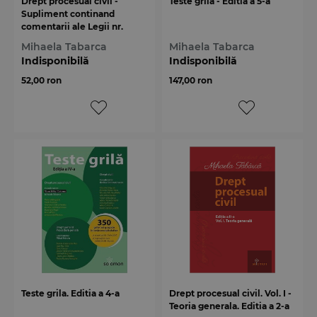
Drept procesual civil -
Teste grila - Editia a 5-a
Supliment continand
comentarii ale Legii nr.
310/2018
Mihaela Tabarca
Mihaela Tabarca
Indisponibilă
Indisponibilă
52,00 ron
147,00 ron
Teste grila. Editia a 4-a
Drept procesual civil. Vol. I -
Teoria generala. Editia a 2-a