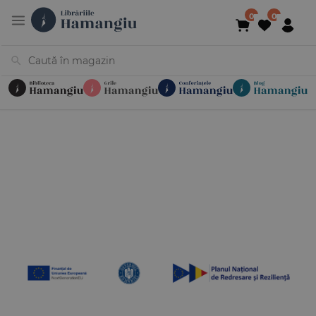
Cărți
Noutăți
În curs de apariție
Reduceri
Evenimente
Librării
Contact
Newsletter
031 425 4