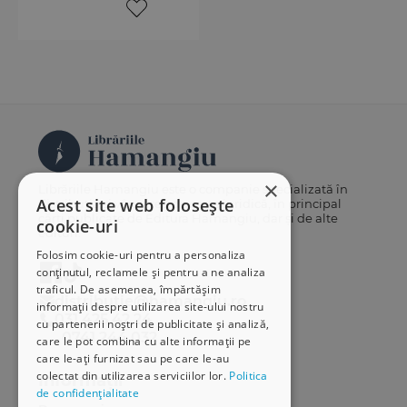
×
Librăriile Hamangiu este o companie specializată în
Acest site web folosește
distribuția și vânzarea de carte juridică, în principal
cărți publicate de Editura Hamangiu, dar și de alte
cookie-uri
edituri.
Folosim cookie-uri pentru a personaliza
conținutul, reclamele și pentru a ne analiza
traficul. De asemenea, împărtășim
distributie@hamangiu.ro
informații despre utilizarea site-ului nostru
031 425 42 24
cu partenerii noștri de publicitate și analiză,
0741 244 032
care le pot combina cu alte informații pe
care le-ați furnizat sau pe care le-au
colectat din utilizarea serviciilor lor.
Politica
Informații
de confidențialitate