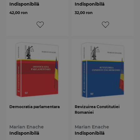
Indisponibilă
Indisponibilă
42,00 ron
32,00 ron
Democratia parlamentara
Revizuirea Constitutiei
Romaniei
Marian Enache
Marian Enache
Indisponibilă
Indisponibilă