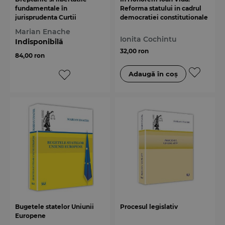
fundamentale în
Reforma statului in cadrul
jurisprudenta Curtii
democratiei constitutionale
Constitutionale. Volumul I
Marian Enache
Ionita Cochintu
Indisponibilă
32,00 ron
84,00 ron
Bugetele statelor Uniunii
Procesul legislativ
Europene