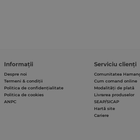
Informații
Serviciu clienți
Despre noi
Comunitatea Haman
Termeni & condiții
Cum comand online
Politica de confidențialitate
Modalități de plată
Politica de cookies
Livrarea produselor
ANPC
SEAP/SICAP
Hartă site
Cariere