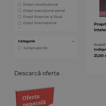
Drept constituțional
Drept execuțional penal
Drept financiar și fiscal
Drept internațional
Propr
Drept penal
intele
Drept procesual civil
Categorie
Drept procesual penal
Rudolf
Dreptul afacerilor
Jurisprudență
Indisp
Dreptul familiei
21,00 
Dreptul mediului
Dreptul muncii și securității
sociale
Descarcă oferta
Dreptul noilor tehnologii
Dreptul proprietății
intelectuale
Dreptul Uniunii Europene
Jurisprudența instanțelor
judecătorești