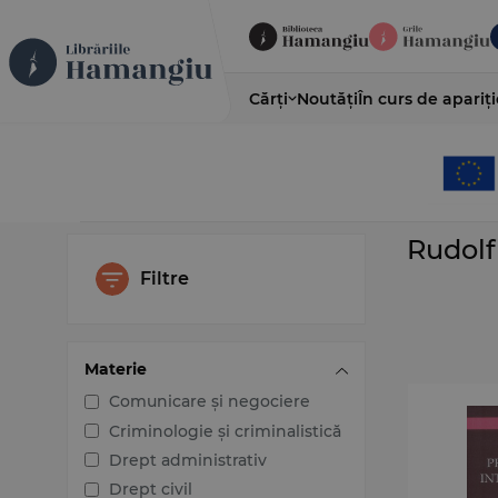
Cărți
Noutăți
În curs de apariți
Rudol
Filtre
Materie
Comunicare și negociere
Criminologie și criminalistică
Drept administrativ
Drept civil