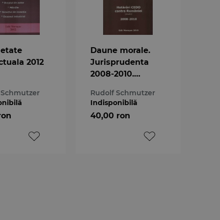
ietate
Daune morale.
ctuala 2012
Jurisprudenta
2008-2010.
Hotarari CEDO
 Schmutzer
Rudolf Schmutzer
contra Romaniei
onibilă
Indisponibilă
ron
40,00 ron