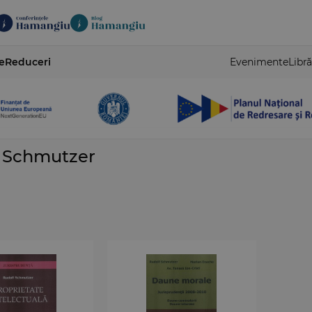
e
Reduceri
Evenimente
Libră
f Schmutzer