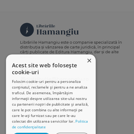
Librăriile Hamangiu este o companie specializată în
distribuția și vânzarea de carte juridică, în principal
cărți publicate de Editura Hamangiu, dar și de alte
edituri.
×
Acest site web folosește
cookie-uri
distributie@hamangiu.ro
Folosim cookie-uri pentru a personaliza
031 425 42 24
conținutul, reclamele și pentru a ne analiza
0741 244 032
traficul. De asemenea, împărtășim
informații despre utilizarea site-ului nostru
cu partenerii noștri de publicitate și analiză,
care le pot combina cu alte informații pe
care le-ați furnizat sau pe care le-au
colectat din utilizarea serviciilor lor.
Politica
de confidențialitate