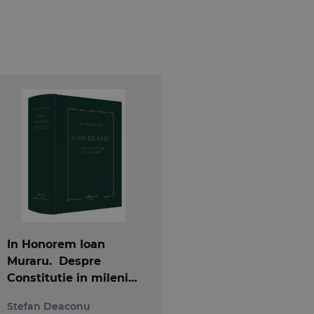
grafica ce trateaza problematica dreptului sau a
deciziile Curtii Constitutionale
nstitutionala cu o obiectie sau exceptie de
e si sa isi fundamenteze cererile formulate sau
ionale referitoare la drepturile si libertatile
In Honorem Ioan
Muraru. Despre
Constitutie in mileniul
ertatile fundamentale in jurisprudenta Curtii
III
ale. Volumul II
Stefan Deaconu