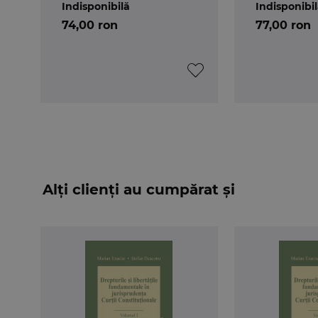
Indisponibilă
Indisponibi
Despre autori:
Marian Enache
este doctor in dr
74,00 ron
77,00 ron
Stefan Deaconu
este profesor univ. dr. si in
arbitru si presedinte al Curtii de Arbitraj Come
Alți clienți au cumpărat și