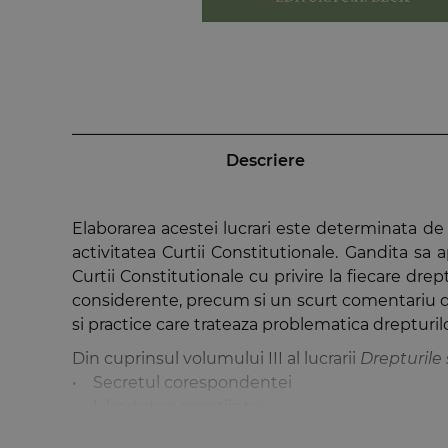
Descriere
Elaborarea acestei lucrari este determinata de 
activitatea Curtii Constitutionale. Gandita sa
Curtii Constitutionale cu privire la fiecare dr
considerente, precum si un scurt comentariu doct
si practice care trateaza problematica drepturilo
Din cuprinsul volumului III al lucrarii
Drepturile 
• Secretul corespondentei
• Libertatea constiintei
• Libertatea de exprimare