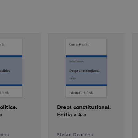
 insotita de un comentariu doctrinar si de o lista biblio
libertatii fundamentale, astfel cum a fost dezvoltat/a in 
reptului si celor care dorind sa sesizeze Curtea Co
usor jurisprudenta relevanta a instantei constitutional
rezultate din considerentele deciziilor Curtii Constitut
olitice.
Drept constitutional.
a
Editia a 4-a
lu asupra subiectului a se vedea
Drepturile si lib
rtatile fundamentale in jurisprudenta Curtii Constitution
conu
Stefan Deaconu