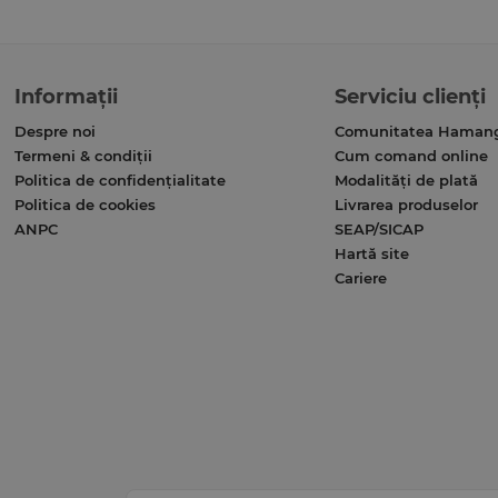
Informații
Serviciu clienți
Despre noi
Comunitatea Haman
Termeni & condiții
Cum comand online
Politica de confidențialitate
Modalități de plată
Politica de cookies
Livrarea produselor
ANPC
SEAP/SICAP
Hartă site
Cariere