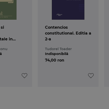
 si
Contencios
constitutional. Editia a
ale in
2-a
nta Curtii
conu
Tudorel Toader
onale.
lă
Indisponibilă
74,00 ron