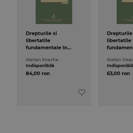
Drepturile si
Drepturile
libertatile
libertatile
fundamentale în
fundament
jurisprudenta Curtii
jurisprude
Marian Enache
Stefan Dea
Constitutionale.
Constituti
Indisponibilă
Indisponibi
Volumul I
Volumul II
84,00 ron
63,00 ron