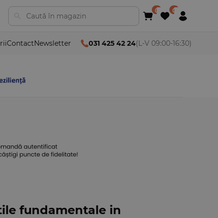
rii
Contact
Newsletter
031 425 42 24
(L-V 09:00-16:30)
atile fundamentale in