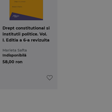
Drept constitutional si
institutii politice. Vol.
I. Editia a 6-a revizuita
Marieta Safta
Indisponibilă
58,00 ron