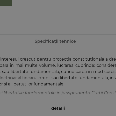
Specificații tehnice
interesul crescut pentru protectia constitutionala a drep
 apara in mai multe volume, lucrarea cuprinde: consider
ept sau libertate fundamentala, cu indicarea in mod cores
rinar al fiecarui drept sau libertate fundamentala, insotit
r si a libertatilor fundamentale.
si libertatile fundamentale in jurisprudenta Curtii Cons
detalii