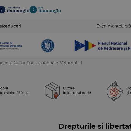
e
Reduceri
Evenimente
Libră
udenta Curtii Constitutionale. Volumul III
Drepturile si libert