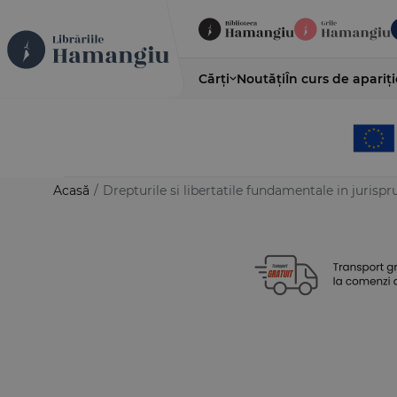
Cărți
Noutăți
În curs de apariți
Acasă
/
Drepturile si libertatile fundamentale in jurispr