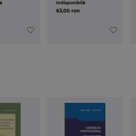
lă
Indisponibilă
ept si judecator al Curtii Constitutionale a Romaniei.
63,00 ron
drumator de doctorat la Facultatea de Drept a Universit
rcial International de pe langa Camera de Comert si Indus