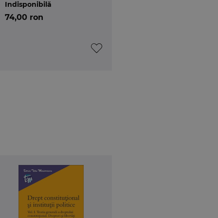
Indisponibilă
74,00 ron
atii din Bucuresti; avocat in Baroul Bucuresti;
trie a Romaniei.