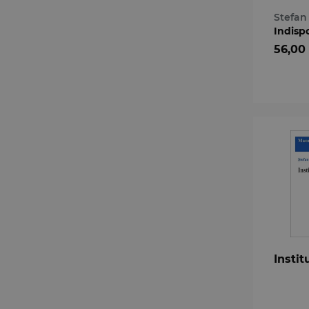
Stefa
Indisp
56,00
Instit