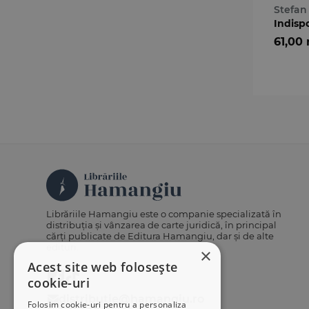
Stefa
Indisp
61,00 
Librăriile Hamangiu este o companie specializată în
distribuția și vânzarea de carte juridică, în principal
cărți publicate de Editura Hamangiu, dar și de alte
edituri.
×
Acest site web folosește
cookie-uri
distributie@hamangiu.ro
Folosim cookie-uri pentru a personaliza