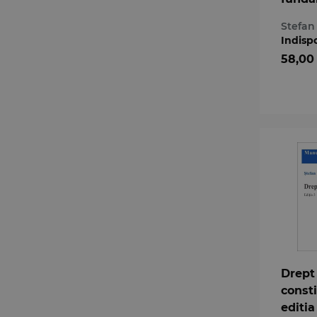
juris
Stefa
Curtii
Indisp
Consti
58,00
Volumu
Drept
consti
editia