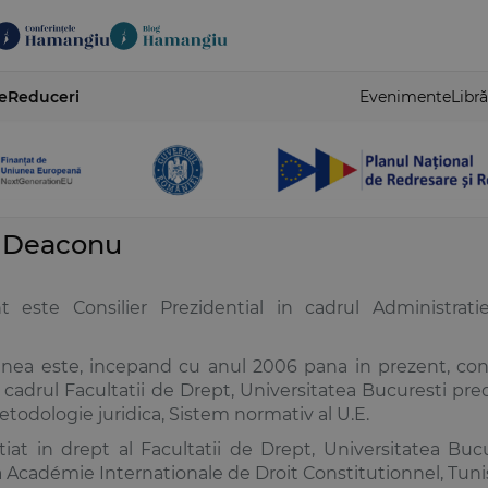
e
Reduceri
Evenimente
Libră
n Deaconu
t este Consilier Prezidential in cadrul Administrati
ea este, incepand cu anul 2006 pana in prezent, confe
 cadrul Facultatii de Drept, Universitatea Bucuresti pre
Metodologie juridica, Sistem normativ al U.E.
tiat in drept al Facultatii de Drept, Universitatea Buc
a Académie Internationale de Droit Constitutionnel, Tunis