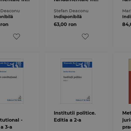
prudenta
jurisprudenta
jur
n Deaconu
Stefan Deaconu
Mar
Curtii
Cur
onibilă
Indisponibilă
Indi
tutionale.
Constitutionale.
Con
 ron
63,00 ron
84,
l III
Volumul II
Vol
Institutii politice.
Met
tutional -
Editia a 2-a
jur
 a 3-a
pra