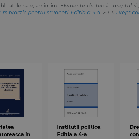
blicatiile sale, amintim:
Elemente de teoria dreptului
Curs practic pentru studenti. Editia a 3-a
, 2013;
Drept con
itatea
Institutii politice.
Dre
atoreasca in
Editia a 4-a
con