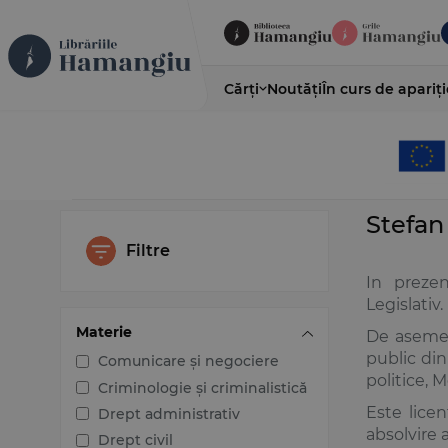
Cărți
Noutăți
În curs de apariți
Stefa
Filtre
In prezen
Legislativ.
Materie
De asemen
public din
Comunicare și negociere
politice, 
Criminologie și criminalistică
Este licen
Drept administrativ
absolvire 
Drept civil