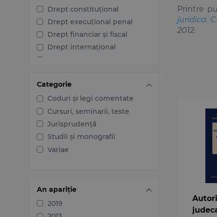
Printre pu
Drept constituțional
juridica. 
Drept execuțional penal
2012.
Drept financiar și fiscal
Drept internațional
Drept penal
Drept procesual civil
Categorie
Drept procesual penal
Dreptul afacerilor
Coduri și legi comentate
Dreptul familiei
Cursuri, seminarii, teste
Dreptul mediului
Jurisprudență
Dreptul muncii și securității
Studii și monografii
sociale
Variae
Dreptul noilor tehnologii
Dreptul proprietății
intelectuale
An apariție
Dreptul Uniunii Europene
Autor
2019
Jurisprudența instanțelor
judec
judecătorești
2013