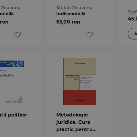
stu
n Deaconu
Stefan Deaconu
3-a
Ste
onibilă
Indisponibilă
45,
 ron
63,00 ron
utii politice
Metodologie
juridica. Curs
practic pentru
studenti