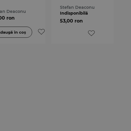
denti. Editia a
Stefan Deaconu
fan Deaconu
Indisponibilă
00 ron
53,00 ron