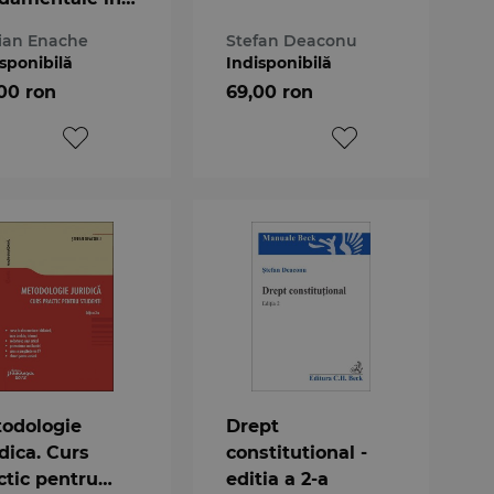
isprudenta
ian Enache
Stefan Deaconu
tii
sponibilă
Indisponibilă
stitutionale.
00 ron
69,00 ron
umul I
odologie
Drept
idica. Curs
constitutional -
ctic pentru
editia a 2-a