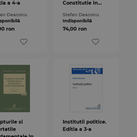
tia a 4-a
Constitutie in
mileniul III
fan Deaconu
Stefan Deaconu
sponibilă
Indisponibilă
00 ron
74,00 ron
pturile si
Institutii politice.
rtatile
Editia a 3-a
damentale în