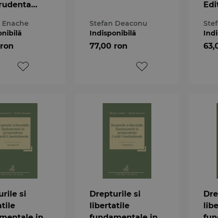
prudenta
Edi
 Enache
Stefan Deaconu
Ste
itutionale a
onibilă
Indisponibilă
Indi
iei
 ron
77,00 ron
63,
rile si
Drepturile si
Dre
atile
libertatile
libe
mentale in
fundamentale in
fun