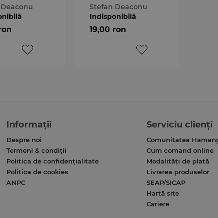
n Deaconu
Stefan Deaconu
onibilă
Indisponibilă
ron
19,00 ron
Informații
Serviciu clienți
Despre noi
Comunitatea Haman
Termeni & condiții
Cum comand online
Politica de confidențialitate
Modalități de plată
Politica de cookies
Livrarea produselor
ANPC
SEAP/SICAP
Hartă site
Cariere