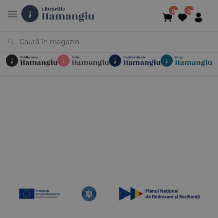
Cărți
Noutăți
În curs de apariție
Reduceri
Evenimente
Librării
Contact
Newsletter
031 425 4