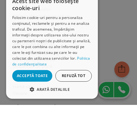
Acest site web folosește
Despre noi
cookie-uri
Termeni & condiții
Politica de confidențialitate
Folosim cookie-uri pentru a personaliza
Politica de cookies
conținutul, reclamele și pentru a ne analiza
traficul. De asemenea, împărtășim
ANPC
informații despre utilizarea site-ului nostru
cu partenerii noștri de publicitate și analiză,
Serviciu clienți
care le pot combina cu alte informații pe
care le-ați furnizat sau pe care le-au
Comunitatea Hamangiu
colectat din utilizarea serviciilor lor.
Politica
Cum comand online
de confidențialitate
Modalități de plată
Livrarea produselor
ACCEPTĂ TOATE
REFUZĂ TOT
SEAP/SICAP
Hartă site
ARATĂ DETALIILE
Cariere
STRICT NECESARE
Abonare newsletter
DE PERFORMANȚĂ
DE TARGETARE
DE FUNCŢIONALITATE