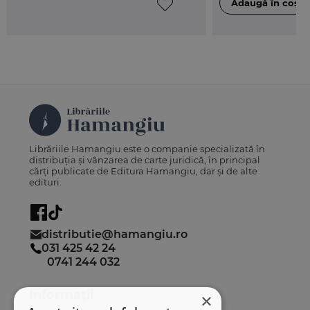
• ample referinte bibliografice la finalul fiecarui
capitol.
Despre autor
Stefan Deaconu
este profesor universitar doctor
Facultatea de Drept, Universitatea din Bucuresti
Librăriile Hamangiu este o companie specializată în
distribuția și vânzarea de carte juridică, în principal
cărți publicate de Editura Hamangiu, dar și de alte
edituri.
distributie@hamangiu.ro
031 425 42 24
0741 244 032
Informații
×