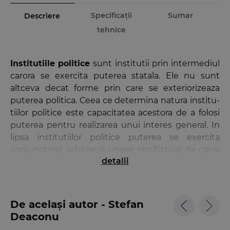
Specificații
Sumar
Descriere
tehnice
Institutiile politice
sunt institutii prin intermediul
carora se exercita puterea statala. Ele nu sunt
altceva decat forme prin care se exteriorizeaza
puterea politica. Ceea ce determina natura institu-
tiilor politice este capacitatea acestora de a folosi
puterea pentru realizarea unui interes general. In
lipsa institutiilor politice puterea se exercita
conjunctural, arbitrar si uneori conflictual, de catre
detalii
indivizi. Adevarata natura a institutiilor politice
consta in locul pe care acestea il acorda legii,
garantiilor de echitate si libertate care ocrotesc
viata si interesele cetatenilor.
De același autor - Stefan
Deaconu
Necesitatea unei noi editii a cursului a fost impusa