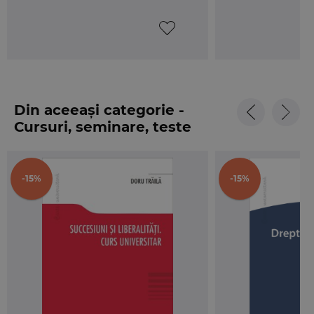
propriu. Ori, o parte semnificativa a acestei lucrari
are in vedere exact analiza modului de organizare
si functionare a statului si a partidelor politice.
Din multitudinea institutiilor politice care sunt in
acelasi timp si institutii juridice, fac parte si
institutiile fundamentale ale statului: Parlamentul,
Din aceeași categorie -
Seful de stat, Guvernul si Curtea Constitutionala.
Cursuri, seminare, teste
Toate aceste institutii reprezinta organe
imputernicite de popor cu exercitiul functiei
publice, iar de buna functionare a lor depinde
-15%
-15%
gradul de democratizare a unei societati.
Intreg acest sistem institutional si raportul dintre
principalii actori politici statali fac obiectul de
studiu al cursului de fata, autorul utilizand
metodele: analitica, istorica si comparativa in
descrierea modului de functionare a institutiilor
fundamentale ale statului.