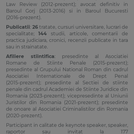
Law Review (2012‑prezent); avocat definitiv in
Baroul Gorj (2013‑2016) si in Baroul Bucuresti
(2016‑prezent).
Publicatii
:
26
tratate, cursuri universitare, lucrari de
specialitate;
144
studii, articole, comentarii de
practica judiciara, cronici, recenzii publicate in tara
sau in strainatate.
Afiliere stiintifica
: presedinte al Asociatiei
Romane de Stiinte Penale (2015‑pre­zent);
presedinte al Grupului National Roman din cadrul
Asociatiei Internationale de Drept Penal
(2015‑prezent); presedinte al Sectiei de stiinte
penale din cadrul Academiei de Stiinte Juridice din
Romania (2023‑prezent); vicepresedinte al Uniu­nii
Juristilor din Romania (2021‑prezent); presedinte
de onoare al Asociatiei Crimi­nalistilor din Romania
(2020‑prezent).
Participant in calitate de keynote speaker, speaker,
raportor sau invitat la 177