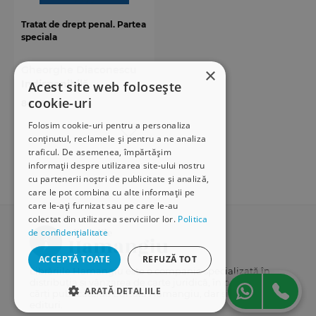
Tratat de drept penal. Partea
speciala
Gheorghe Diaconescu
×
Indisponibilă
Acest site web folosește
cookie-uri
84,00 ron
Folosim cookie-uri pentru a personaliza
conținutul, reclamele și pentru a ne analiza
traficul. De asemenea, împărtășim
informații despre utilizarea site-ului nostru
cu partenerii noștri de publicitate și analiză,
care le pot combina cu alte informații pe
care le-ați furnizat sau pe care le-au
colectat din utilizarea serviciilor lor.
Politica
de confidențialitate
ACCEPTĂ TOATE
REFUZĂ TOT
Librăriile Hamangiu este o companie specializată în
distribuția și vânzarea de carte juridică, în principal
ARATĂ DETALIILE
cărți publicate de Editura Hamangiu, dar și de alte
edituri.