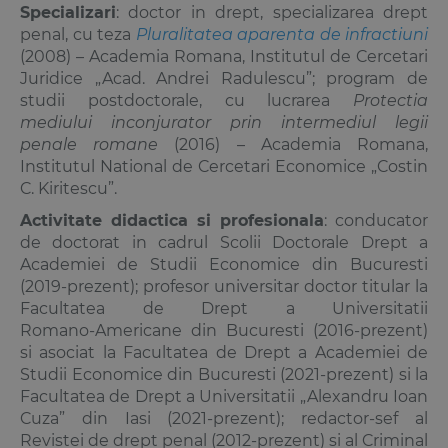
Specializari
: doctor in drept, specializarea drept
penal, cu teza
Pluralitatea aparenta de infractiuni
(2008) – Academia Romana, Institutul de Cercetari
Juridice „Acad. Andrei Radulescu”; program de
studii postdoctorale, cu lucrarea
Protectia
mediului inconjurator prin intermediul legii
penale romane
(2016) – Academia Romana,
Institutul National de Cercetari Economice „Costin
C. Kiritescu”.
Activitate didactica si profesionala
: conducator
de doctorat in cadrul Scolii Docto­rale Drept a
Academiei de Studii Economice din Bucuresti
(2019‑prezent); profesor universitar doctor titular la
Facultatea de Drept a Universitatii
Romano‑Americane din Bucuresti (2016‑prezent)
si asociat la Facultatea de Drept a Academiei de
Studii Economice din Bucuresti (2021‑prezent) si la
Facultatea de Drept a Universitatii „Alexandru Ioan
Cuza” din Iasi (2021‑prezent); redactor‑sef al
Revistei de drept penal (2012‑prezent) si al Criminal