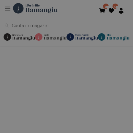
Cărți
Noutăți
În curs de apariție
Reduceri
Evenimente
Librării
Contact
Newsletter
031 425 4