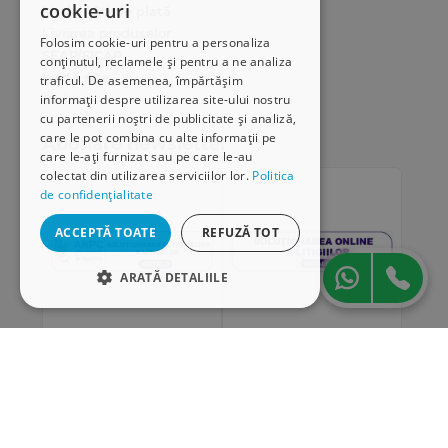
cookie-uri
Modalități de plată
Livrarea produselor
Folosim cookie-uri pentru a personaliza
SEAP/SICAP
conținutul, reclamele și pentru a ne analiza
Hartă site
traficul. De asemenea, împărtășim
Cariere
informații despre utilizarea site-ului nostru
cu partenerii noștri de publicitate și analiză,
care le pot combina cu alte informații pe
Abonare newsletter
care le-ați furnizat sau pe care le-au
colectat din utilizarea serviciilor lor.
Politica
de confidențialitate
ACCEPTĂ TOATE
REFUZĂ TOT
ARATĂ DETALIILE
STRICT NECESARE
DE PERFORMANȚĂ
„Conținutul acestui material nu reprezintă în mod
DE TARGETARE
obligatoriu poziția oficială a Uniunii Europene sau a
Guvernului României”
DE FUNCŢIONALITATE