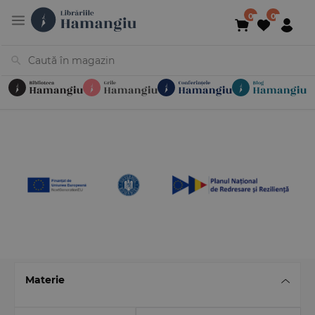
Cărți
Noutăți
În curs de apariție
Reduceri
Evenimente
Librării
Contact
Newsletter
031 425 4
Materie