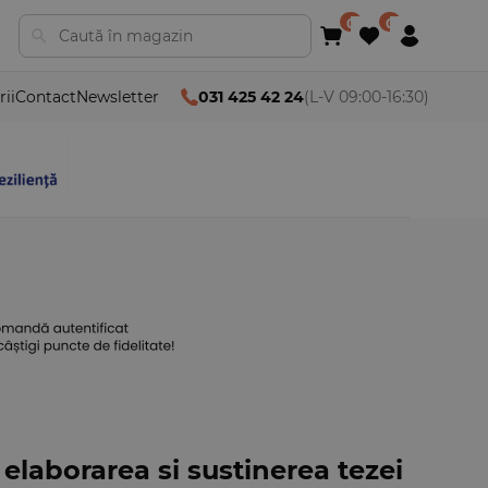
rii
Contact
Newsletter
031 425 42 24
(L-V 09:00-16:30)
elaborarea si sustinerea tezei