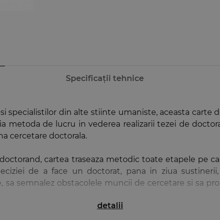
Specificații tehnice
 si specialistilor din alte stiinte umaniste, aceasta carte
a metoda de lucru in vederea realizarii tezei de doctor
na cercetare doctorala.
doctorand, cartea traseaza metodic toate etapele pe c
iziei de a face un doctorat, pana in ziua sustinerii,
pe, sa semnalez obstacolele muncii de cercetare si sa pr
detalii