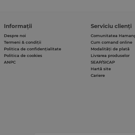
Informații
Serviciu clienți
Despre noi
Comunitatea Haman
Termeni & condiții
Cum comand online
Politica de confidențialitate
Modalități de plată
Politica de cookies
Livrarea produselor
ANPC
SEAP/SICAP
Hartă site
Cariere