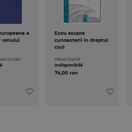
 europeana a
Eseu asupra
r omului
cunoasterii in dreptul
civil
jan-Guțan
Mihai David
lă
Indisponibilă
74,00 ron