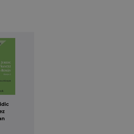
idic
ez
an