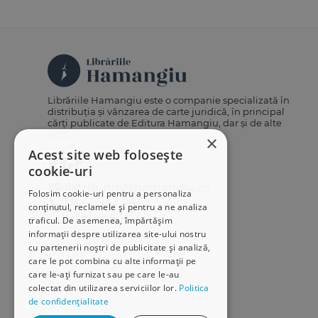
Librăriile Hamangiu este o companie specializată în
distribuția și vânzarea de carte juridică, în principal
cărți publicate de Editura Hamangiu, dar și de alte
edituri.
×
Acest site web folosește
cookie-uri
distributie@hamangiu.ro
Folosim cookie-uri pentru a personaliza
031 425 42 24
conținutul, reclamele și pentru a ne analiza
0741 244 032
traficul. De asemenea, împărtășim
informații despre utilizarea site-ului nostru
cu partenerii noștri de publicitate și analiză,
care le pot combina cu alte informații pe
care le-ați furnizat sau pe care le-au
colectat din utilizarea serviciilor lor.
Politica
de confidențialitate