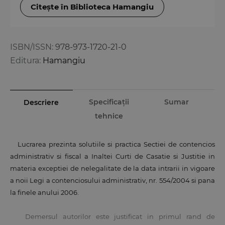
Citește în Biblioteca Hamangiu
ISBN/ISSN:
978-973-1720-21-0
Editura:
Hamangiu
Specificații
Sumar
Descriere
tehnice
Lucrarea prezinta solutiile si practica Sectiei de contencios
administrativ si fiscal a Inaltei Curti de Casatie si Justitie in
materia exceptiei de nelegalitate de la data intrarii in vigoare
a noii Legi a contenciosului administrativ, nr. 554/2004 si pana
la finele anului 2006.
Demersul autorilor este justificat in primul rand de