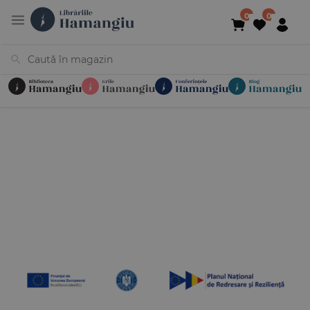
Cărți
Noutăți
În curs de apariție
Reduceri
Evenimente
Librării
Contact
Newsletter
031 425 4