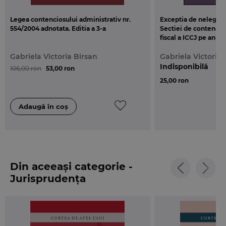
Legea contenciosului administrativ nr.
Exceptia de nelegali
554/2004 adnotata. Editia a 3-a
Sectiei de contencios
fiscal a ICCJ pe anul
Gabriela Victoria Birsan
Gabriela Victoria 
Indisponibilă
106,00 ron
53,00 ron
25,00 ron
Din aceeași categorie -
Jurisprudența
instanțelor judecătorești