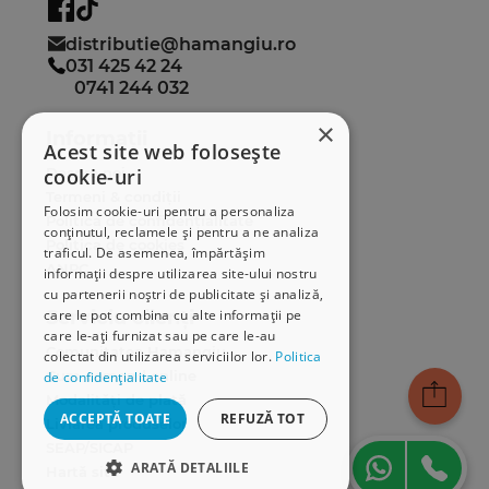
distributie@hamangiu.ro
031 425 42 24
0741 244 032
×
Informații
Acest site web folosește
cookie-uri
Despre noi
Termeni & condiții
Folosim cookie-uri pentru a personaliza
Politica de confidențialitate
conținutul, reclamele și pentru a ne analiza
Politica de cookies
traficul. De asemenea, împărtășim
ANPC
informații despre utilizarea site-ului nostru
cu partenerii noștri de publicitate și analiză,
care le pot combina cu alte informații pe
Serviciu clienți
care le-ați furnizat sau pe care le-au
Comunitatea Hamangiu
colectat din utilizarea serviciilor lor.
Politica
Cum comand online
de confidențialitate
Modalități de plată
ACCEPTĂ TOATE
REFUZĂ TOT
Livrarea produselor
SEAP/SICAP
ARATĂ DETALIILE
Hartă site