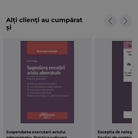
Alți clienți au cumpărat
și
Suspendarea executarii actului
Exceptia de nelegali
administrativ. Practica judiciara
Sectiei de contencios