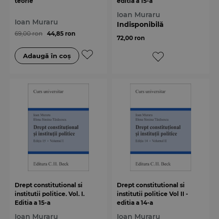
teorie
editia a 15-a
Ioan Muraru
Ioan Muraru
Indisponibilă
69,00 ron
44,85 ron
72,00 ron
Drept constitutional si
Drept constitutional si
institutii politice. Vol. I.
institutii politice Vol II -
Editia a 15-a
editia a 14-a
Ioan Muraru
Ioan Muraru