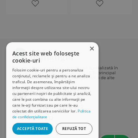
×
Acest site web folosește
cookie-uri
Librăriile Hamangiu este o companie specializată în
Folosim cookie-uri pentru a personaliza
distribuția și vânzarea de carte juridică, în principal
conținutul, reclamele și pentru a ne analiza
cărți publicate de Editura Hamangiu, dar și de alte
traficul. De asemenea, împărtășim
edituri.
informații despre utilizarea site-ului nostru
cu partenerii noștri de publicitate și analiză,
care le pot combina cu alte informații pe
care le-ați furnizat sau pe care le-au
distributie@hamangiu.ro
colectat din utilizarea serviciilor lor.
Politica
031 425 42 24
de confidențialitate
0741 244 032
ACCEPTĂ TOATE
REFUZĂ TOT
Informații