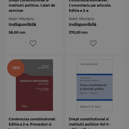
Drept constitutional si
Constitutia Romaniei.
institutii politice. Caiet de
Comentariu pe articole.
seminar
Editia a 2-a
Ioan Muraru
Ioan Muraru
Indisponibilă
Indisponibilă
58,00 ron
370,00 ron
-35%
Contencios constitutional.
Drept constitutional si
Editia a 2-a. Proceduri si
institutii politice Vol II -