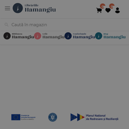
Cărți
Noutăți
În curs de apariție
Reduceri
Evenimente
Librării
Contact
Newsletter
031 425 4