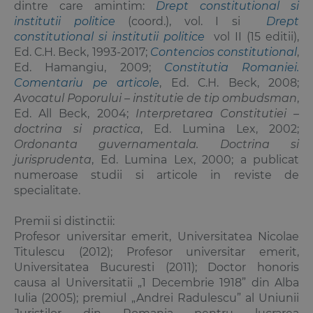
dintre care amintim:
Drept constitutional si
institutii politice
(coord.), vol. I si
Drept
constitutional si institutii politice
vol II (15 editii),
Ed. C.H. Beck, 1993-2017;
Contencios constitutional
,
Ed. Hamangiu, 2009;
Constitutia Romaniei.
Comentariu pe articole
, Ed. C.H. Beck, 2008;
Avocatul Poporului – institutie de tip ombudsman
,
Ed. All Beck, 2004;
Interpretarea Constitutiei –
doctrina si practica
, Ed. Lumina Lex, 2002;
Ordonanta guvernamentala. Doctrina si
jurisprudenta
, Ed. Lumina Lex, 2000; a publicat
numeroase studii si articole in reviste de
specialitate.
Premii si distinctii:
Profesor universitar emerit, Universitatea Nicolae
Titulescu (2012); Profesor universitar emerit,
Universitatea Bucuresti (2011); Doctor honoris
causa al Universitatii „1 Decembrie 1918” din Alba
Iulia (2005); premiul „Andrei Radulescu” al Uniunii