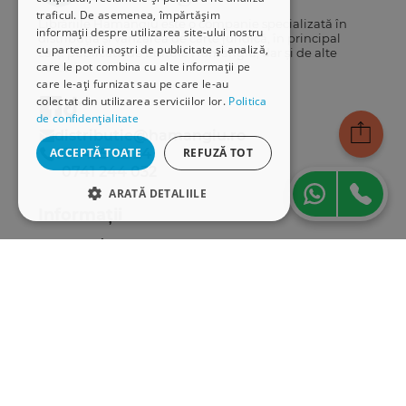
traficul. De asemenea, împărtășim
Librăriile Hamangiu este o companie specializată în
informații despre utilizarea site-ului nostru
distribuția și vânzarea de carte juridică, în principal
cu partenerii noștri de publicitate și analiză,
cărți publicate de Editura Hamangiu, dar și de alte
care le pot combina cu alte informații pe
edituri.
care le-ați furnizat sau pe care le-au
colectat din utilizarea serviciilor lor.
Politica
de confidențialitate
distributie@hamangiu.ro
ACCEPTĂ TOATE
REFUZĂ TOT
031 425 42 24
0741 244 032
ARATĂ DETALIILE
Informații
STRICT NECESARE
Despre noi
DE PERFORMANȚĂ
Termeni & condiții
Politica de confidențialitate
DE TARGETARE
Politica de cookies
ANPC
DE FUNCŢIONALITATE
Serviciu clienți
Comunitatea Hamangiu