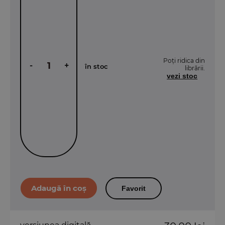
Poți ridica din
-
+
în stoc
librării.
vezi stoc
Favorit