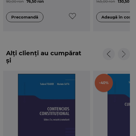
90,00 ron
76,50 ron
145,00 ron
130,50 ro
Alți clienți au cumpărat
și
-40%