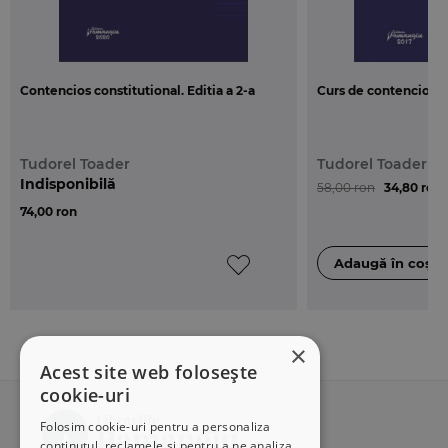
Contencios constitutional. Editia a 2-a
Curs de contencios c
Tudorel Toader
Tudorel Toader
Indisponibilă
58,00 ron
34,80 ron
74,00 ron
×
Acest site web folosește
cookie-uri
Folosim cookie-uri pentru a personaliza
conținutul, reclamele și pentru a ne analiza