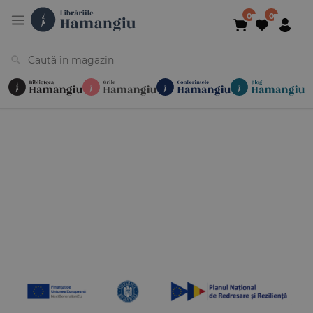
Cărți
Noutăți
În curs de apariție
Reduceri
Evenimente
Librării
Contact
Newsletter
031 425 4