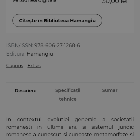
versiunea digitală
30,00 lei
Citește în Biblioteca Hamangiu
ISBN/ISSN:
978-606-27-1268-6
Editura:
Hamangiu
Cuprins
Extras
Specificații
Sumar
Descriere
tehnice
In contextul evolutiei generale a societatii
romanesti in ultimii ani, si sistemul juridic
romanesc a cunoscut si cunoaste metamorfoze si