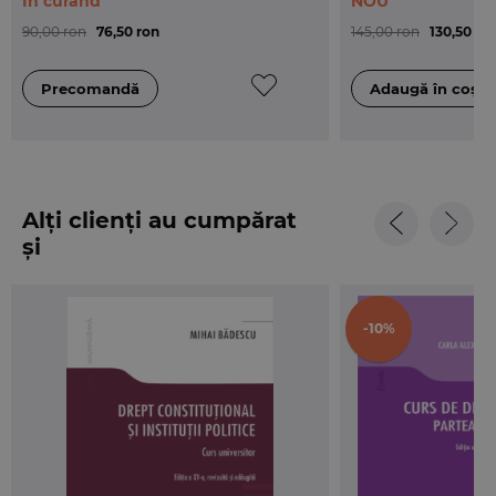
În curând
NOU
90,00 ron
76,50 ron
145,00 ron
130,50 ro
Alți clienți au cumpărat
și
-10%