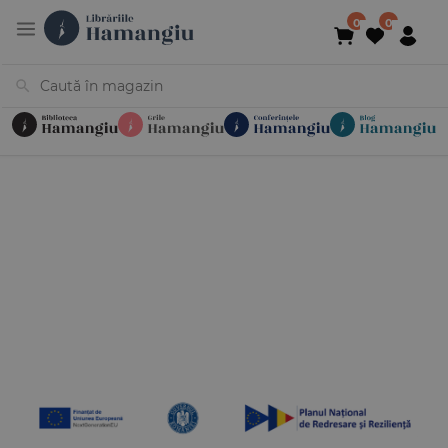
Cărți
Noutăți
În curs de apariție
Reduceri
Evenimente
Librării
Contact
Newsletter
031 425 4