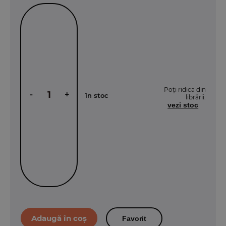
Poți ridica din
-
+
în stoc
librării.
vezi stoc
Favorit