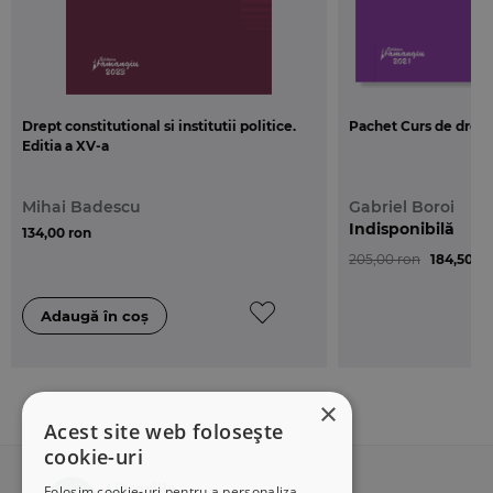
Drept constitutional si institutii politice.
Pachet Curs de drept 
Editia a XV-a
Mihai Badescu
Gabriel Boroi
Indisponibilă
134,00 ron
205,00 ron
184,50 ro
×
Acest site web folosește
cookie-uri
Folosim cookie-uri pentru a personaliza