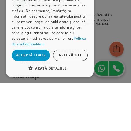
conținutul, reclamele și pentru a ne analiza
traficul. De asemenea, împărtășim
Librăriile Hamangiu este o companie specializată în
informații despre utilizarea site-ului nostru
distribuția și vânzarea de carte juridică, în principal
cu partenerii noștri de publicitate și analiză,
cărți publicate de Editura Hamangiu, dar și de alte
care le pot combina cu alte informații pe
edituri.
care le-ați furnizat sau pe care le-au
colectat din utilizarea serviciilor lor.
Politica
de confidențialitate
distributie@hamangiu.ro
ACCEPTĂ TOATE
REFUZĂ TOT
031 425 42 24
0741 244 032
ARATĂ DETALIILE
Informații
STRICT NECESARE
Despre noi
DE PERFORMANȚĂ
Termeni & condiții
Politica de confidențialitate
DE TARGETARE
Politica de cookies
ANPC
DE FUNCŢIONALITATE
Serviciu clienți