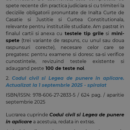
spete recente din practica judiciara si cu trimiteri la
deciziile obligatorii pronuntate de Inalta Curte de
Casatie si Justitie si Curtea Constitutionala,
relevante pentru institutiile studiate. Am pastrat in
finalul cartii si anexa cu
testele tip grile
si
mini-
spete
(trei variante de raspuns, cu unul sau doua
raspunsuri corecte), necesare celor care se
pregatesc pentru examene si doresc sa-si verifice
cunostintele, revizuind testele existente si
adaugand peste
100 de teste noi
.
2.
Codul civil si Legea de punere in aplicare.
Actualizat la 1 septembrie 2025 - spiralat
ISBN/ISSN:
978-606-27-2833-5
/ 624 pag. / aparitie
septembrie 2025
Lucrarea cuprinde
Codul civil si Legea de punere
in aplicare
a acestuia, redata in extras.