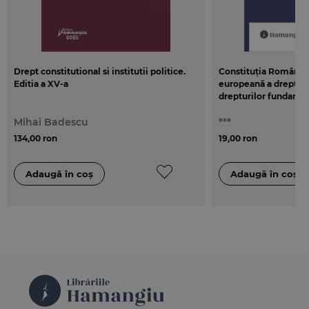
Drept constitutional si institutii politice.
Constituția României
Editia a XV-a
europeană a drepturi
drepturilor fundamen
Europene. Ediția 202
Mihai Badescu
***
134,00 ron
19,00 ron