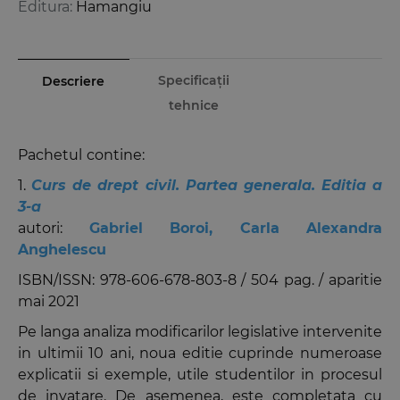
Editura:
Hamangiu
Specificații
Descriere
tehnice
Pachetul
contine:
1.
Curs de drept civil. Partea generala. Editia a
3-a
autori:
Gabriel Boroi
,
Carla Alexandra
Anghelescu
ISBN/ISSN: 978-606-678-803-8 / 504 pag. / aparitie
mai 2021
Pe langa analiza modificarilor legislative intervenite
in ultimii 10 ani, noua editie cuprinde numeroase
explicatii si exemple, utile studentilor in procesul
de invatare. De asemenea, este completata cu