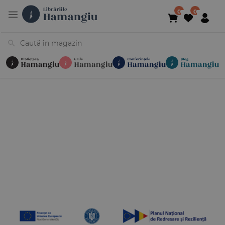
Cărți
Noutăți
În curs de apariție
Reduceri
Evenimente
Librării
Contact
Newsletter
031 425 4