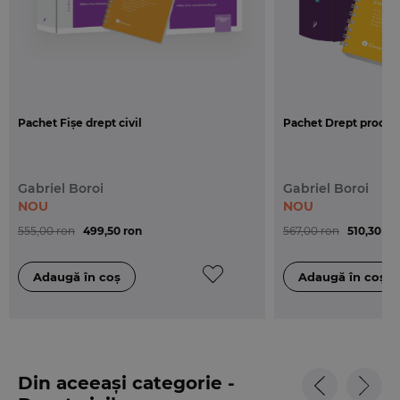
cheie cautate.
Cartea Codul civil si Legea de punere in aplicare
este tiparita in format A5 (145x205 mm), pe hartie
ofset si este legata cu spira.
Pachet Fișe drept civil
Pachet Drept procesu
Gabriel Boroi
Gabriel Boroi
NOU
NOU
555,00 ron
499,50 ron
567,00 ron
510,30 ro
Din aceeași categorie -