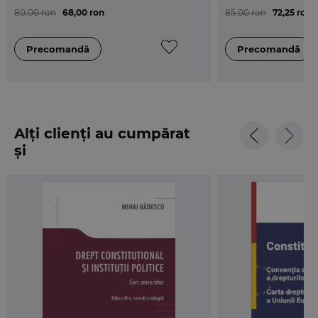
80,00 ron
68,00 ron
85,00 ron
72,25 ron
Alți clienți au cumpărat
și