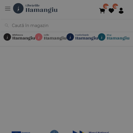
Cărți
Noutăți
În curs de apariție
Reduceri
Evenimente
Librării
Contact
Newsletter
031 425 4