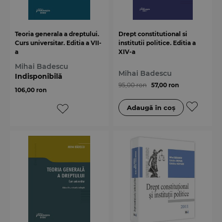
Teoria generala a dreptului.
Drept constitutional si
Curs universitar. Editia a VII-
institutii politice. Editia a
a
XIV-a
Mihai Badescu
Mihai Badescu
Indisponibilă
95,00 ron
57,00 ron
106,00 ron