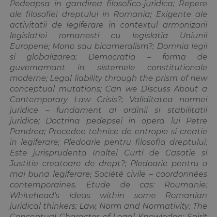
Pedeapsa in gandirea filosofico‑juridica; Repere
ale filosofiei dreptului in Romania; Exigente ale
activitatii de legiferare in contextul armonizarii
legislatiei romanesti cu legislatia Uniunii
Europene; Mono sau bica­meralism?; Domnia legii
si globalizarea; Democratia – forma de
guvernamant in sistemele constitu­tionale
moderne; Legal liability through the prism of new
conceptual mutations; Can we Discuss About a
Contemporary Law Crisis?; Validitatea normei
juridice – fun­dament al ordinii si stabilitatii
juridice; Doctrina pedepsei in opera lui Petre
Pandrea; Procedee tehnice de entropie si creatie
in legiferare; Pledoarie pentru filosofia dreptului;
Este jurisprudenta Inaltei Curti de Casatie si
Justitie creatoare de drept?; Pledoarie pentru o
mai buna legiferare; Société civile – coordonnées
contemporaines. Etude de cas: Roumanie;
Whitehead’s ideas within some Romanian
juridical thinkers; Law, Norm and Norma­tivity; The
Conceptual Character of Legal Knowledge; Spirit