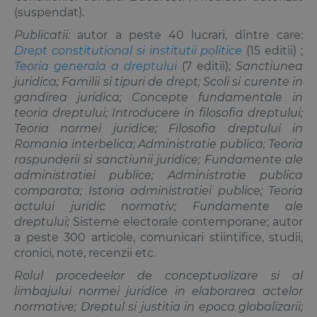
(suspendat).
Publicatii:
autor a peste 40 lucrari, dintre care:
Drept constitutional si institutii politice
(15 editii) ;
Teoria generala a dreptului
(7 editii);
Sanctiunea
juridica; Familii si tipuri de drept; Scoli si curente in
gandirea juridica; Concepte fundamentale in
teoria dreptului; Introducere in filosofia dreptului;
Teoria normei juridice; Filosofia dreptului in
Romania interbelica; Administratie publica; Teoria
raspunderii si sanctiunii juridice; Fundamente ale
administratiei publice; Administratie publica
comparata; Istoria administratiei publice; Teoria
actului juridic normativ; Fundamente ale
dreptului;
Sisteme electorale contemporane; autor
a peste 300 articole, comunicari stiintifice, studii,
cronici, note, recenzii etc.
Rolul procedeelor de conceptuali­zare si al
limbajului normei juridice in elaborarea actelor
normative; Dreptul si justitia in epoca globalizarii;