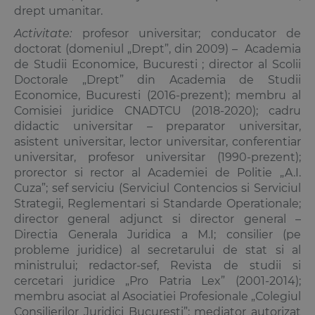
drept umanitar.
Activitate:
profesor universitar; conducator de
doctorat (domeniul „Drept”, din 2009) – Academia
de Studii Economice, Bucuresti ; director al Scolii
Doctorale „Drept” din Academia de Studii
Economice, Bucuresti (2016-prezent); membru al
Comisiei juridice CNADTCU (2018-2020); cadru
didactic universitar – preparator universitar,
asistent universitar, lector universitar, conferentiar
universitar, profesor universitar (1990-prezent);
prorector si rector al Academiei de Politie „A.I.
Cuza”; sef serviciu (Serviciul Contencios si Serviciul
Strategii, Reglementari si Standarde Operationale;
director general adjunct si director general –
Directia Generala Juridica a M.I; consilier (pe
probleme juridice) al secretarului de stat si al
ministrului; redactor-sef, Revista de studii si
cercetari juridice „Pro Patria Lex” (2001-2014);
membru asociat al Asociatiei Profesionale „Colegiul
Consilierilor Juridici Bucuresti”; mediator autorizat