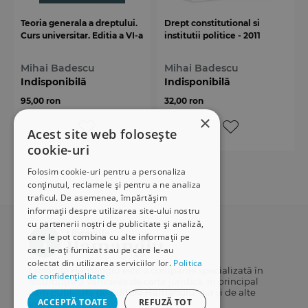
Teoria generala a dreptului.
Drept constitutional si
Curs universitar. Editia a VI-a
institutii politice - 2011
Mihai Badescu
Mihai Badescu
Indisponibilă
Indisponibilă
95,00 ron
32,00 ron
×
Acest site web folosește
cookie-uri
Folosim cookie-uri pentru a personaliza
conținutul, reclamele și pentru a ne analiza
traficul. De asemenea, împărtășim
informații despre utilizarea site-ului nostru
cu partenerii noștri de publicitate și analiză,
care le pot combina cu alte informații pe
care le-ați furnizat sau pe care le-au
colectat din utilizarea serviciilor lor.
Politica
Librăriile Hamangiu este o companie specializată în
de confidențialitate
distribuția și vânzarea de carte juridică, în principal
cărți publicate de Editura Hamangiu, dar și de alte
ACCEPTĂ TOATE
REFUZĂ TOT
edituri.