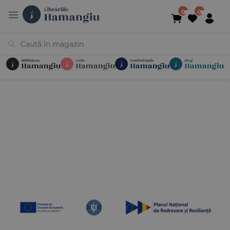
Cărți
Noutăți
În curs de apariție
Reduceri
Evenimente
Librării
Contact
Newsletter
031 425 4