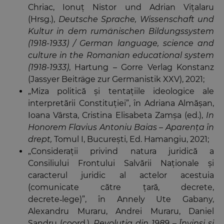
Chriac, Ionuţ Nistor und Adrian Viţalaru
(Hrsg.),
Deutsche Sprache, Wissenschaft und
Kultur in dem rumänischen Bildungssystem
(1918-1933) / German language, science and
culture in the Romanian educational system
(1918-1933)
, Hartung – Gorre Verlag Konstanz
(Jassyer Beiträge zur Germanistik XXV), 2021;
„Miza politică și tentațiile ideologice ale
interpretării Constituției”, în Adriana Almăşan,
Ioana Vârsta, Cristina Elisabeta Zamşa (ed.),
In
Honorem Flavius Antoniu Baias – Aparența în
drept
,
Tomul I, Bucureşti, Ed. Hamangiu, 2021;
„Consideraţii privind natura juridică a
Consiliului Frontului Salvării Naţionale şi
caracterul juridic al actelor acestuia
(comunicate către ţară, decrete,
decrete
lege)”, în Annely Ute Gabany,
‑
Alexandru Muraru, Andrei Muraru, Daniel
Şandru (coord.),
Revoluţia din 1989 – Învinşi şi