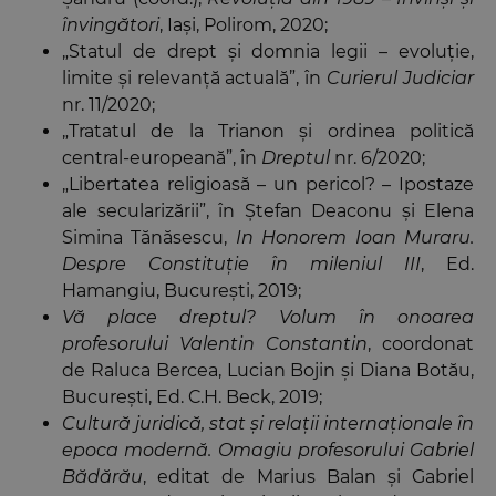
învingători
, Iaşi, Polirom, 2020;
„Statul de drept şi domnia legii – evoluție,
limite și relevanță actuală”, în
Curierul Judiciar
nr. 11/2020;
„Tratatul de la Trianon şi ordinea politică
central-europeană”, în
Dreptul
nr. 6/2020;
„Libertatea religioasă – un pericol? – Ipostaze
ale secularizării”, în Ștefan Deaconu și Elena
Simina Tănăsescu,
In Honorem Ioan Muraru.
Despre Constituție în mileniul III
, Ed.
Hamangiu, București, 2019;
Vă place dreptul? Volum în onoarea
profesorului Valentin Constantin
, coordonat
de Raluca Bercea, Lucian Bojin şi Diana Botău,
Bucureşti, Ed. C.H. Beck, 2019;
Cultură juridică, stat şi relaţii internaţionale în
epoca modernă. Omagiu profesorului Gabriel
Bădărău
, editat de Marius Balan şi Gabriel