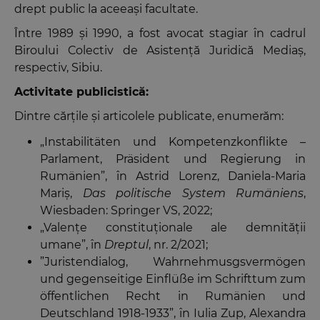
drept public la aceeași facultate.
Între 1989 și 1990, a fost avocat stagiar în cadrul
Biroului Colectiv de Asistență Juridică Mediaș,
respectiv, Sibiu.
Activitate publicistică:
Dintre cărțile și articolele publicate, enumerăm:
„Instabilitäten und Kompetenzkonflikte –
Parlament, Präsident und Regierung in
Rumänien”, în Astrid Lorenz, Daniela-Maria
Mariş,
Das politische System Rumäniens
,
Wiesbaden: Springer VS, 2022;
„Valențe constituționale ale demnității
umane”, în
Dreptul
, nr. 2/2021;
”Juristendialog, Wahrnehmusgsvermögen
und gegenseitige Einflüße im Schrifttum zum
öffentlichen Recht in Rumänien und
Deutschland 1918-1933”, în Iulia Zup, Alexandra