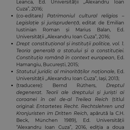
Leanca, Ed. Universităţii „Alexandru Ioan
Cuza”, 2016;
(co-editare
) Patrimoniul cultural religios –
Legislaţie şi jurisprudenţă
, editat de Emilian
Iustinian Roman şi Marius Balan, Ed.
Universităţii „Alexandru Ioan Cuza”, 2016;
Drept constituţional şi instituţii politice, vol. 1.
Teoria generală a statului şi a constituţiei.
Constituţia română în context european
, Ed.
Hamangiu, Bucureşti, 2015;
Statutul juridic al minorităţilor naţionale
, Ed.
Universităţii „Alexandru Ioan Cuza”, Iaşi, 2013;
(traducere): Bernd Rüthers,
Dreptul
degenerat. Teorii ale dreptului şi jurişti ai
coroanei în cel de-al Treilea Reich
(titlul
original:
Entartetes Recht. Rechtslehren und
Kronjuristen im Dritten Reich
, apărută la C.H.
Beck, München 1989), Ed. Universităţii
“Alexandru Ioan Cuza”, 2016, ediţia a doua