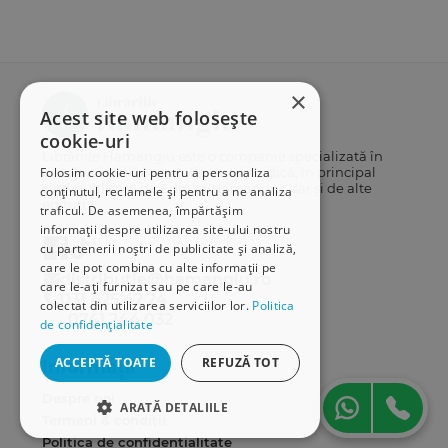
×
Acest site web folosește
cookie-uri
Librăriile Hamangiu este o companie specializată în
distribuția și vânzarea de carte juridică, în principal
Folosim cookie-uri pentru a personaliza
cărți publicate de Editura Hamangiu, dar și de alte
conținutul, reclamele și pentru a ne analiza
edituri.
traficul. De asemenea, împărtășim
informații despre utilizarea site-ului nostru
cu partenerii noștri de publicitate și analiză,
care le pot combina cu alte informații pe
distributie@hamangiu.ro
care le-ați furnizat sau pe care le-au
031 425 42 24
colectat din utilizarea serviciilor lor.
Politica
0741 244 032
de confidențialitate
ACCEPTĂ TOATE
REFUZĂ TOT
Informații
Despre noi
ARATĂ DETALIILE
Termeni & condiții
Politica de confidențialitate
STRICT NECESARE