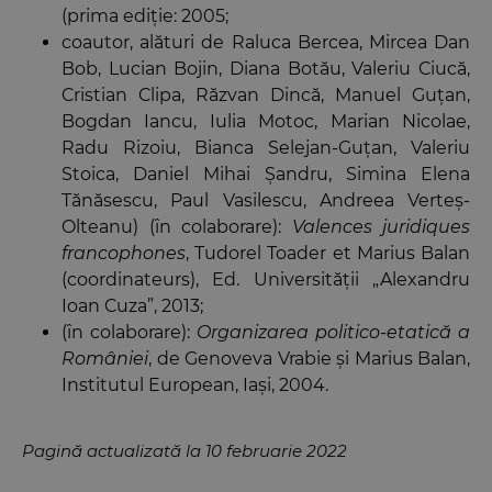
(prima ediţie: 2005;
coautor, alături de Raluca Bercea, Mircea Dan
Bob, Lucian Bojin, Diana Botău, Valeriu Ciucă,
Cristian Clipa, Răzvan Dincă, Manuel Guţan,
Bogdan Iancu, Iulia Motoc, Marian Nicolae,
Radu Rizoiu, Bianca Selejan-Guţan, Valeriu
Stoica, Daniel Mihai Şandru, Simina Elena
Tănăsescu, Paul Vasilescu, Andreea Verteş-
Olteanu) (în colaborare):
Valences juridiques
francophones
, Tudorel Toader et Marius Balan
(coordinateurs), Ed. Universităţii „Alexandru
Ioan Cuza”, 2013;
(în colaborare):
Organizarea politico-etatică a
României
, de Genoveva Vrabie şi Marius Balan,
Institutul European, Iaşi, 2004.
Pagină actualizată la 10 februarie 2022