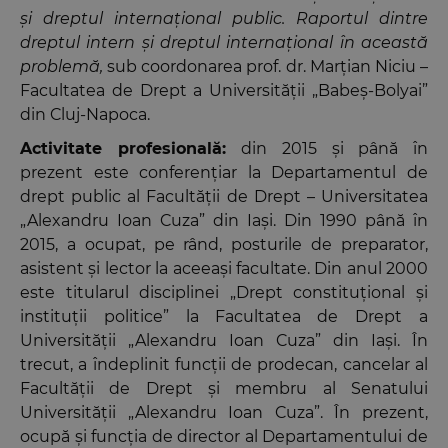
și dreptul internațional public. Raportul dintre
dreptul intern și dreptul internațional în această
problemă,
sub coordonarea prof. dr. Marțian Niciu –
Facultatea de Drept a Universității „Babeș-Bolyai”
din Cluj-Napoca.
Activitate profesională:
din 2015 și până în
prezent este conferențiar la Departamentul de
drept public al Facultății de Drept – Universitatea
„Alexandru Ioan Cuza” din Iași. Din 1990 până în
2015, a ocupat, pe rând, posturile de preparator,
asistent și lector la aceeași facultate. Din anul 2000
este titularul disciplinei „Drept constituțional și
instituții politice” la Facultatea de Drept a
Universității „Alexandru Ioan Cuza” din Iași.
În
trecut, a îndeplinit funcții de prodecan, cancelar al
Facultății de Drept și membru al Senatului
Universității „Alexandru Ioan Cuza”. În prezent,
ocupă și funcția de director al Departamentului de