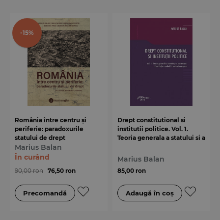
-15%
România între centru și
Drept constitutional si
periferie: paradoxurile
institutii politice. Vol. 1.
statului de drept
Teoria generala a statului si a
Marius Balan
constitutiei. Constitutia
romana in context european
În curând
Marius Balan
90,00 ron
76,50 ron
85,00 ron