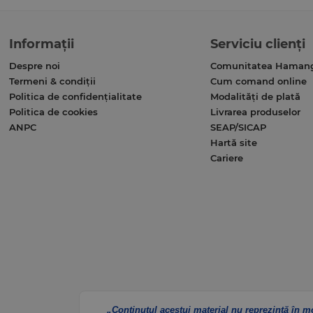
Informații
Serviciu clienți
Despre noi
Comunitatea Haman
Termeni & condiții
Cum comand online
Politica de confidențialitate
Modalități de plată
Politica de cookies
Livrarea produselor
ANPC
SEAP/SICAP
Hartă site
Cariere
„Conținutul acestui material nu reprezintă în m