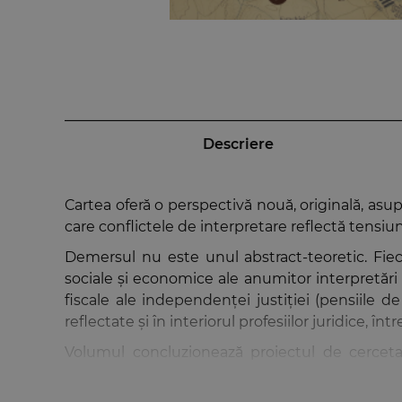
Descriere
Cartea oferă o perspectivă nouă, originală, asup
care conflictele de interpretare reflectă tensiu
Demersul nu este unul abstract-teoretic. Fiec
sociale și economice ale anumitor interpretări 
fiscale ale independenței justiției (pensiile de
reflectate și în interiorul profesiilor juridice,
Volumul concluzionează proiectul de cerc
periferic: transformări conceptuale și structural