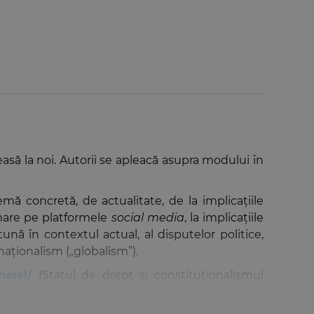
easă la noi. Autorii se apleacă asupra modului în
ă concretă, de actualitate, de la implicațiile
rimare pe platformele
social media
, la implicațiile
tună în contextul actual, al disputelor politice,
rnaționalism („globalism”).
pheral/
(Statul de drept și constituționalismul
st angrenați între 2022 și 2024.