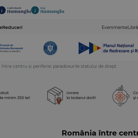
e
Reduceri
Evenimente
Libră
ntre centru și periferie: paradoxurile statului de drept
România între centru