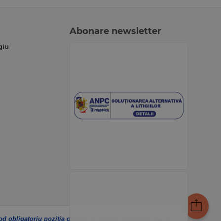
Abonare newsletter
giu
od obligatoriu poziția oficială a Uniunii Europene sau a