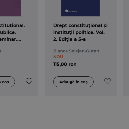
tituțional.
Drept constituțional și
ublice.
instituții politice. Vol.
eminar.
2. Ediția a 5-a
a
ă
Bianca Selejan-Guțan
NOU
115,00 ron