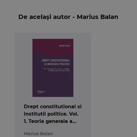
Marius BALAN
este conferențiar universitar la
Raluca BERCEA
este profesor universitar la Fac
De același autor - Marius Balan
Cosmin CERCEL
este profesor la Facultatea de 
Bogdan IANCU
este conferențiar universitar la
Bianca SELEJAN-GUȚAN
este profesor la Facul
Drept constitutional si
institutii politice. Vol.
1. Teoria generala a
statului si a
Marius Balan
constitutiei.