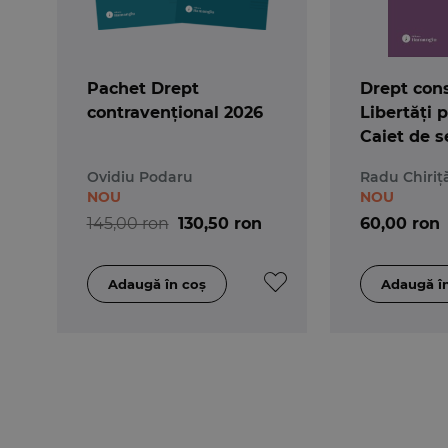
Pachet Drept
Drept cons
contravențional 2026
Libertăți p
Caiet de s
Ediția a 5-
Ovidiu Podaru
Radu Chiriț
NOU
NOU
145,00 ron
130,50 ron
60,00 ron