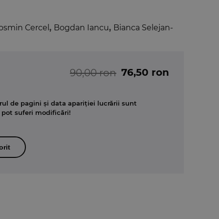
osmin Cercel
,
Bogdan Iancu
,
Bianca Selejan-
76,50 ron
90,00 ron
ul de pagini și data apariției lucrării sunt
 pot suferi modificări!
orit