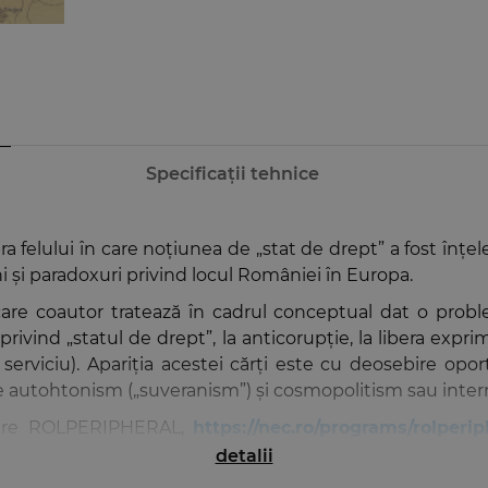
Specificații tehnice
ra felului în care noțiunea de „stat de drept” a fost înțel
ni și paradoxuri privind locul României în Europa.
are coautor tratează în cadrul conceptual dat o problem
privind „statul de drept”, la anticorupție, la libera exp
 serviciu). Apariția acestei cărți este cu deosebire opor
 între autohtonism („suveranism”) și cosmopolitism sau inte
etare ROLPERIPHERAL,
https://nec.ro/programs/rolperi
e), în echipa de cercetare a căruia cei cinci coautori au fo
detalii