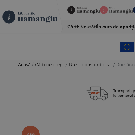
Cărți
Noutăți
În curs de apariți
Acasă
/
Cărți de drept
/
Drept constituțional
/
România î
-15%