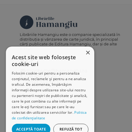
Librăriile Hamangiu este o companie specializată în
distribuția și vânzarea de carte juridică, în principal
cărți publicate de Editura Hamangiu, dar și de alte
edituri.
×
Acest site web folosește
cookie-uri
distributie@hamangiu.ro
Folosim cookie-uri pentru a personaliza
031 425 42 24
conținutul, reclamele și pentru a ne analiza
0741 244 032
traficul. De asemenea, împărtășim
informații despre utilizarea site-ului nostru
cu partenerii noștri de publicitate și analiză,
care le pot combina cu alte informații pe
care le-ați furnizat sau pe care le-au
colectat din utilizarea serviciilor lor.
Politica
de confidențialitate
ACCEPTĂ TOATE
REFUZĂ TOT