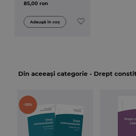
85,00 ron
Constitutia romana in
context european
Din aceeași categorie - Drept consti
-10%