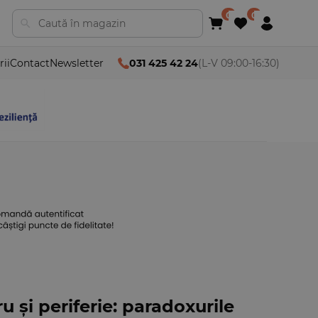
rii
Contact
Newsletter
031 425 42 24
(L-V 09:00-16:30)
 și periferie: paradoxurile