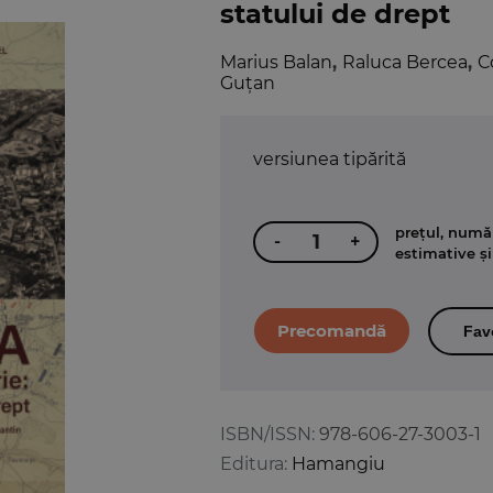
statului de drept
Marius Balan
,
Raluca Bercea
,
C
Guțan
versiunea tipărită
prețul, număr
-
+
estimative și
Fav
ISBN/ISSN:
978-606-27-3003-1
Editura:
Hamangiu