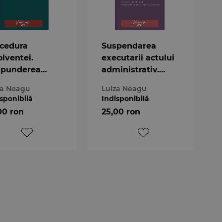
cedura
Suspendarea
olventei.
executarii actului
spunderea
administrativ.
brilor
Practica judiciara
za Neagu
Luiza Neagu
anelor de
sponibilă
Indisponibilă
ducere.Practica
00 ron
25,00 ron
iciara