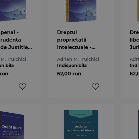
 penal -
Dreptul
Dre
prudenta
proprietatii
libe
 de Justitie
intelectuale -
Jur
nii
Jurisprudenta
Cur
M. Truichici
Adrian M. Truichici
Adri
ene
Curtii de Justitie
a U
onibilă
Indisponibilă
Indi
a Uniunii
Eu
 ron
62,00 ron
62,
Europene