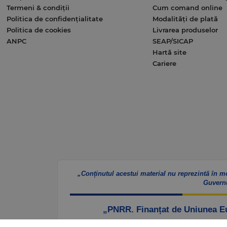
Termeni & condiții
Cum comand online
Politica de confidențialitate
Modalități de plată
Politica de cookies
Livrarea produselor
ANPC
SEAP/SICAP
Hartă site
Cariere
„Conținutul acestui material nu reprezintă în m
Guvern
„PNRR. Finanțat de Uniunea 
Website – https://mfe.gov.ro/pnrr/
Faceb