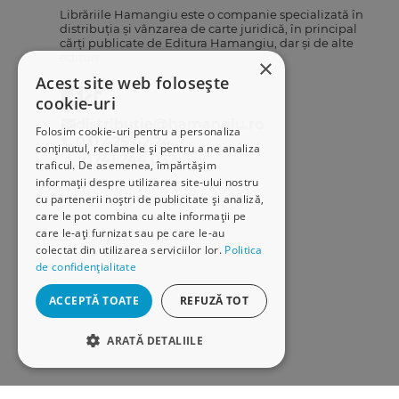
Librăriile Hamangiu este o companie specializată în
distribuția și vânzarea de carte juridică, în principal
cărți publicate de Editura Hamangiu, dar și de alte
edituri.
×
Acest site web folosește
cookie-uri
distributie@hamangiu.ro
Folosim cookie-uri pentru a personaliza
031 425 42 24
conținutul, reclamele și pentru a ne analiza
0741 244 032
traficul. De asemenea, împărtășim
informații despre utilizarea site-ului nostru
cu partenerii noștri de publicitate și analiză,
care le pot combina cu alte informații pe
care le-ați furnizat sau pe care le-au
colectat din utilizarea serviciilor lor.
Politica
de confidențialitate
ACCEPTĂ TOATE
REFUZĂ TOT
ARATĂ DETALIILE
STRICT NECESARE