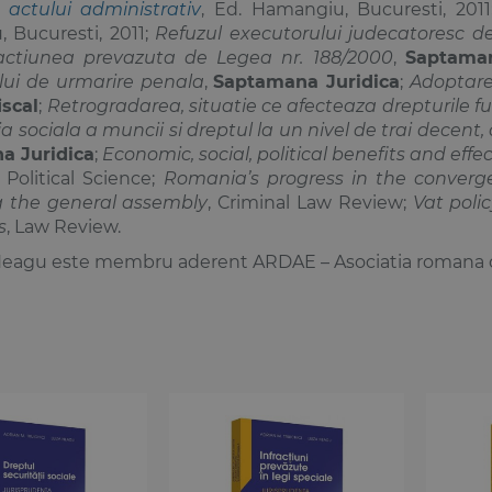
i actului administrativ
, Ed. Hamangiu, Bucuresti, 201
 Bucuresti, 2011;
Refuzul executorului judecatoresc d
nfractiunea prevazuta de Legea nr. 188/2000
,
Saptaman
lui de urmarire penala
,
Saptamana Juridica
;
Adoptar
iscal
;
Retrogradarea, situatie ce afecteaza drepturile 
ia sociala a muncii si dreptul la un nivel de trai decent
a Juridica
;
Economic, social, political benefits and effe
 Political Science;
Romania’s progress in the converg
 the general assembly
, Criminal Law Review;
Vat poli
s
, Law Review.
 Neagu este membru aderent ARDAE – Asociatia romana de