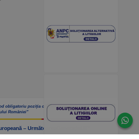
od obligatoriu poziția oficială a Uniunii Europene sau a
ului României”
Europeană – UrmătoareaGenerațieUE”
ook – https://www.facebook.com/PNRROfiicial