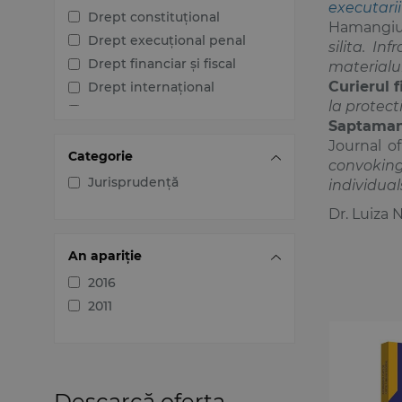
executari
Drept constituțional
Hamangiu,
Drept execuțional penal
silita. I
Drept financiar și fiscal
materialu
Curierul f
Drept internațional
la protect
Drept penal
Saptaman
Drept procesual civil
Journal of
Categorie
Drept procesual penal
convoking
Dreptul afacerilor
Jurisprudență
individual
Dreptul familiei
Dr. Luiza
Dreptul mediului
Dreptul muncii și securității
An apariție
sociale
2016
Dreptul noilor tehnologii
2011
Dreptul proprietății
intelectuale
Dreptul Uniunii Europene
Jurisprudența instanțelor
Descarcă oferta
judecătorești