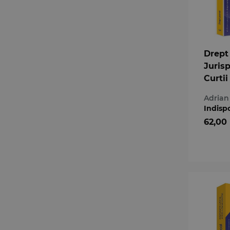
Drept
Juris
Curtii
a Uniu
Adrian 
Europ
Indisp
62,00