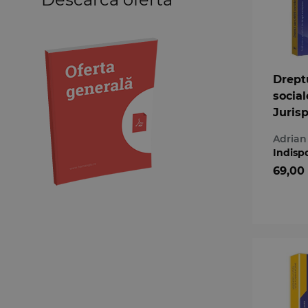
Medicină
Organizarea profesiilor
juridice
Protecția drepturilor omului
Dreptu
Psihologie
social
Teoria generală a dreptului
Juris
Variae
Curtii
Adrian 
a Uniu
Indisp
Europ
69,00
juris
natio