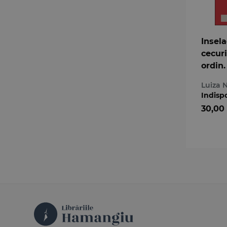
Insel
cecuri
ordin.
judici
Luiza 
Indisp
30,00