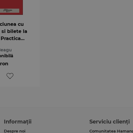
aciunea cu
 si bilete la
 Practica
ara
Neagu
onibilă
 ron
Informații
Serviciu clienți
Despre noi
Comunitatea Haman