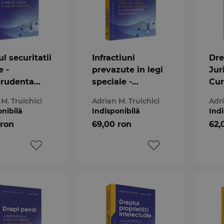
l securitatii
Infractiuni
Dre
e -
prevazute in legi
Jur
prudenta
speciale -
Cur
 de Justitie
Jurisprudenta
a U
M. Truichici
Adrian M. Truichici
Adri
nii
Curtii de Justitie
Eu
onibilă
Indisponibilă
Indi
ene si
a Uniunii
 ron
69,00 ron
62,
prudenta
Europene si
nala
jurisprudenta
nationala