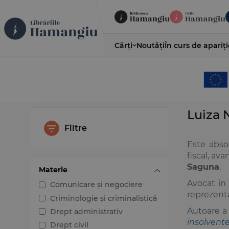
Cărți
Noutăți
În curs de apariți
Luiza
Filtre
Este absol
fiscal, av
Saguna
.
Materie
Avocat in 
Comunicare și negociere
reprezenta
Criminologie și criminalistică
Autoare a 
Drept administrativ
insolven
Drept civil