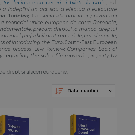
1;
Inselaciunea cu cecuri si bilete la ordin
, Ed.
e a indeplini un act sau a efectua o executare
a Juridica;
Consecintele omisiunii prezentarii
ea monedei unice europene de catre Romania
,
fundamentale, precum dreptul la munca, dreptul
, cauzand prejudicii atat materiale, cat si morale
,
cts of introducing the Euro
, South-East European
ence process
, Law Review;
Companies. Lack of
cy regarding the sale of immovable property by
 drept si afaceri europene.