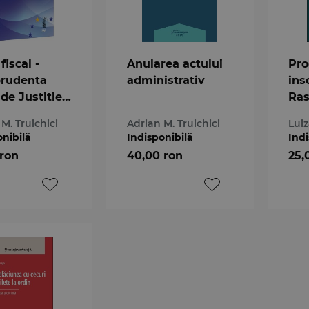
fiscal -
Anularea actului
Pro
prudenta
administrativ
ins
 de Justitie
Ra
nii
mem
M. Truichici
Adrian M. Truichici
Lui
ene
org
onibilă
Indisponibilă
Indi
con
 ron
40,00 ron
25,
jud