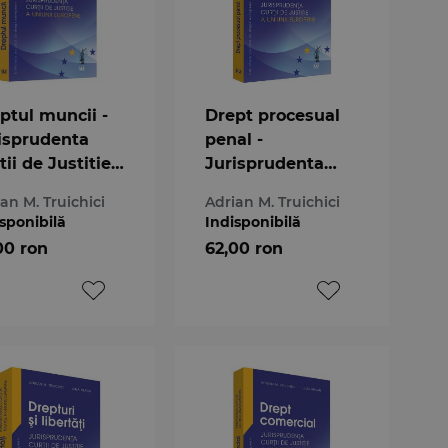
ptul muncii -
Drept procesual
isprudenta
penal -
tii de Justitie
Jurisprudenta
niunii
Curtii de Justitie
an M. Truichici
Adrian M. Truichici
ropene
a Uniunii
sponibilă
Indisponibilă
Europene
00 ron
62,00 ron