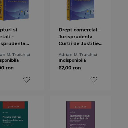
pturi si
Drept comercial -
rtati -
Jurisprudenta
isprudenta
Curtii de Justitie
tii de Justitie
a Uniunii
an M. Truichici
Adrian M. Truichici
niunii
Europene
sponibilă
Indisponibilă
ropene
00 ron
62,00 ron