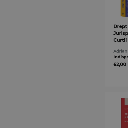
Drept 
Juris
Curtii
a Uniu
Adrian 
Europ
Indisp
62,00