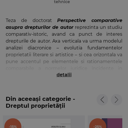
tehnice
Teza de doctorat
Perspective comparative
asupra drepturilor de autor
reprezinta un studiu
comparativ-istoric, avand ca punct de interes
drepturile de autor. Axa verticala va urma modelul
analizei diacronice – evolutia fundamentelor
proprietatii literare si artistice – si cea orizontala va
pune accentul pe elementele si rationamentele
comparabile a normelor juridice incidente in
detalii
materia protectiei creatiilor spiritului in dreptul
continental si
common law
. In acest sens, datorita
celor doua tendinte, comparativa si istorica,
lucrarea este construita astfel incat sa acopere
Din aceeași categorie -
toate premisele necesare studiului comparatist al
Dreptul proprietății
dreptului de autor. Studiul isi propune sa scoata in
intelectuale
evidenta principalele divergente si evolutiile celor
doua sisteme de protectie in domeniul dreptului
-15%
-25%