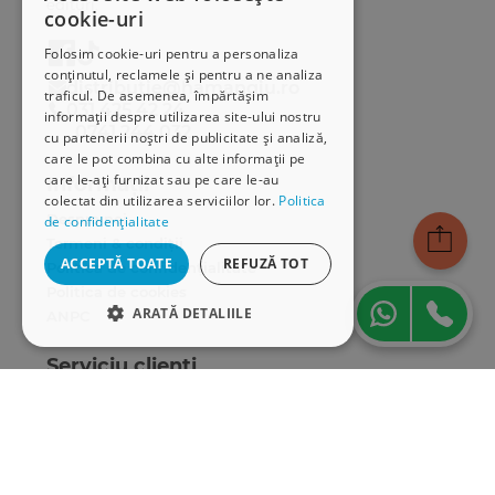
edituri.
cookie-uri
Folosim cookie-uri pentru a personaliza
conținutul, reclamele și pentru a ne analiza
distributie@hamangiu.ro
traficul. De asemenea, împărtășim
031 425 42 24
informații despre utilizarea site-ului nostru
0741 244 032
cu partenerii noștri de publicitate și analiză,
care le pot combina cu alte informații pe
care le-ați furnizat sau pe care le-au
Informații
colectat din utilizarea serviciilor lor.
Politica
Despre noi
de confidențialitate
Termeni & condiții
ACCEPTĂ TOATE
REFUZĂ TOT
Politica de confidențialitate
Politica de cookies
ARATĂ DETALIILE
ANPC
STRICT NECESARE
Serviciu clienți
DE PERFORMANȚĂ
Comunitatea Hamangiu
Cum comand online
DE TARGETARE
Modalități de plată
Livrarea produselor
DE FUNCŢIONALITATE