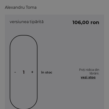
Alexandru Toma
versiunea tipărită
106,00 ron
Poți ridica din
-
+
în stoc
librării.
vezi stoc