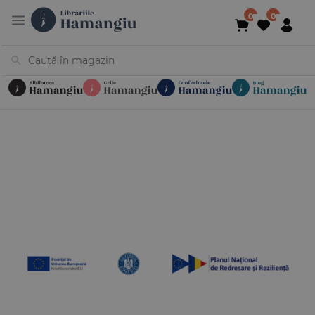
Cărți
Noutăți
În curs de apariție
Reduceri
Evenimente
Librării
Contact
Newsletter
031 425 4