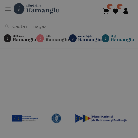
Cărți
Noutăți
În curs de apariție
Reduceri
Evenimente
Librării
Contact
Newsletter
031 425 4