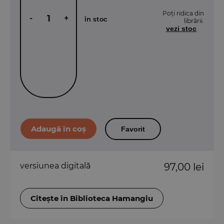
Poți ridica din
-
+
în stoc
librării.
vezi stoc
Favorit
versiunea digitală
97,00 lei
Citește în Biblioteca Hamangiu