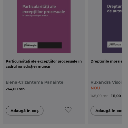
si Formare Culturala pentru programele de formare
profesionala: „Artele spectacolului – Impresar
Artistic” si „Organizator de spectacole”; expert
junior sau senior in cadrul mai multor proiecte
finantate de catre Comisia Europeana.
Particularități ale excepțiilor procesuale în
Drepturile morale de 
cadrul jurisdicției muncii
Elena-Crizantema Panainte
Ruxandra Visoiu
NOU
264,00 ron
148,00 ron
111,00 ron