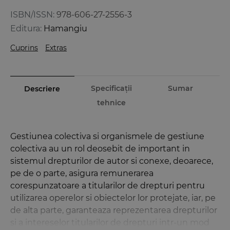
ISBN/ISSN:
978-606-27-2556-3
Editura:
Hamangiu
Cuprins
Extras
Specificații
Sumar
Descriere
tehnice
Gestiunea colectiva si organismele de gestiune
colectiva au un rol deosebit de important in
sistemul drepturilor de autor si conexe, deoarece,
pe de o parte, asigura remunerarea
corespunzatoare a titularilor de drepturi pentru
utilizarea operelor si obiectelor lor protejate, iar, pe
de alta parte, garanteaza reprezentarea drepturilor
si a intereselor titularilor de drepturi intr-un mod