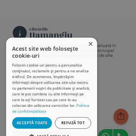
×
Librăriile Hamangiu este o companie specializată în
Acest site web folosește
distribuția și vânzarea de carte juridică, în principal
cookie-uri
cărți publicate de Editura Hamangiu, dar și de alte
edituri.
Folosim cookie-uri pentru a personaliza
conținutul, reclamele și pentru a ne analiza
traficul. De asemenea, împărtășim
informații despre utilizarea site-ului nostru
distributie@hamangiu.ro
cu partenerii noștri de publicitate și analiză,
031 425 42 24
care le pot combina cu alte informații pe
0741 244 032
care le-ați furnizat sau pe care le-au
colectat din utilizarea serviciilor lor.
Politica
Informații
de confidențialitate
Despre noi
ACCEPTĂ TOATE
REFUZĂ TOT
Termeni & condiții
Politica de confidențialitate