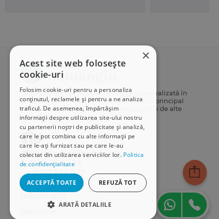
×
Acest site web folosește
cookie-uri
Folosim cookie-uri pentru a personaliza
Librăriile Hamangiu este o companie specializată în
conținutul, reclamele și pentru a ne analiza
distribuția și vânzarea de carte juridică, în principal
traficul. De asemenea, împărtășim
cărți publicate de Editura Hamangiu, dar și de alte
edituri.
informații despre utilizarea site-ului nostru
cu partenerii noștri de publicitate și analiză,
care le pot combina cu alte informații pe
care le-ați furnizat sau pe care le-au
distributie@hamangiu.ro
colectat din utilizarea serviciilor lor.
Politica
031 425 42 24
de confidențialitate
0741 244 032
ACCEPTĂ TOATE
REFUZĂ TOT
Informații
ARATĂ DETALIILE
Despre noi