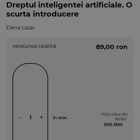
Dreptul inteligentei artificiale. O
scurta introducere
Elena Lazar
versiunea tipărită
89,00 ron
Poți ridica din
-
+
în stoc
librării.
vezi stoc