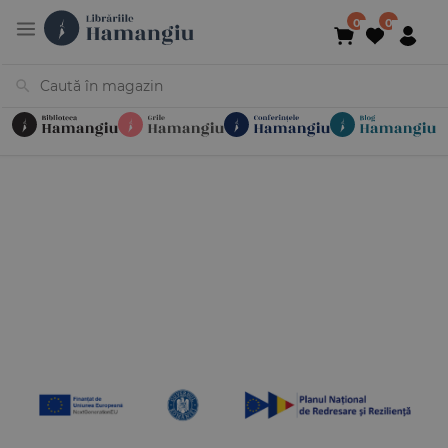
Cărți
Noutăți
În curs de apariție
Reduceri
Evenimente
Librării
Contact
Newsletter
031 425 4