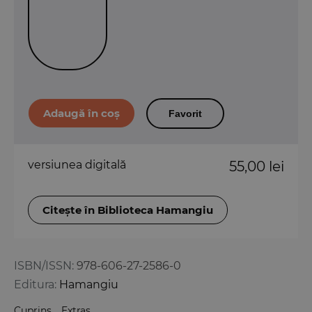
Favorit
versiunea digitală
55,00 lei
Citește în Biblioteca Hamangiu
ISBN/ISSN:
978-606-27-2586-0
Editura:
Hamangiu
Cuprins
Extras