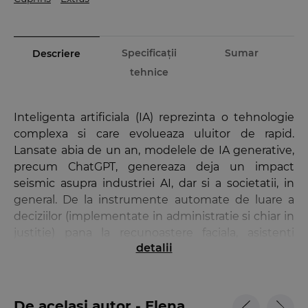
Specificații
Sumar
Descriere
tehnice
Inteligenta artificiala (IA) reprezinta o tehnologie
complexa si care evolueaza uluitor de rapid.
Lansate abia de un an, modelele de IA generative,
precum ChatGPT, genereaza deja un impact
seismic asupra industriei AI, dar si a societatii, in
general. De la instrumente automate de luare a
deciziilor (implementate in administratie si chiar in
justitie) pana la recunoastere faciala, asistenti
detalii
personali, software de recrutare de personal sau
ajutoare pentru diagnostice medicale, niciun
sector de activitate nu pare sa scape de
implementarea tehnologiilor IA.
De același autor - Elena