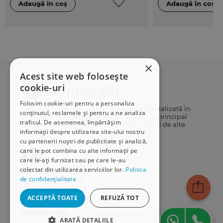
×
Acest site web folosește
cookie-uri
Folosim cookie-uri pentru a personaliza
Librăriile Hamangiu este o companie specializată în
conținutul, reclamele și pentru a ne analiza
distribuția și vânzarea de carte juridică, în principal
traficul. De asemenea, împărtășim
cărți publicate de Editura Hamangiu, dar și de alte
informații despre utilizarea site-ului nostru
edituri.
cu partenerii noștri de publicitate și analiză,
care le pot combina cu alte informații pe
care le-ați furnizat sau pe care le-au
colectat din utilizarea serviciilor lor.
Politica
distributie@hamangiu.ro
de confidențialitate
031 425 42 24
0741 244 032
ACCEPTĂ TOATE
REFUZĂ TOT
Informații
ARATĂ DETALIILE