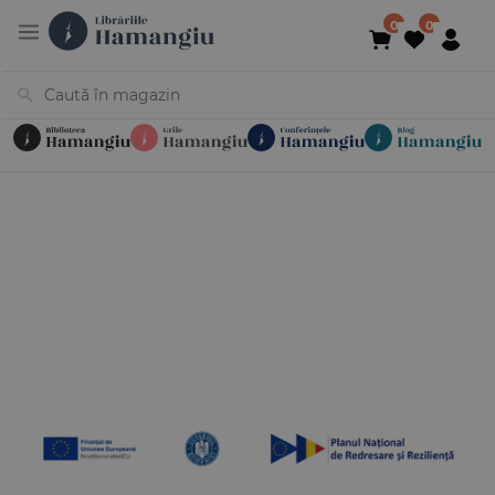
Cărți
Noutăți
În curs de apariție
Reduceri
Evenimente
Librării
Contact
Newsletter
031 425 4