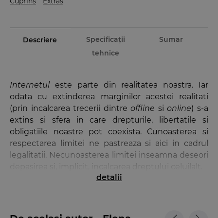
Cuprins
Extras
Specificații
Sumar
Descriere
tehnice
Internetul
este parte din realitatea noastra. Iar
odata cu extinderea marginilor acestei realitati
(prin incalcarea trecerii dintre
offline
si
online
) s-a
extins si sfera in care drepturile, libertatile si
obligatiile noastre pot coexista. Cunoasterea si
respectarea limitei ne pastreaza si aici in cadrul
legalitatii. Necunoasterea limitei inseamna deseori
depasirea si, implicit, incalcarea dreptului celuilalt.
detalii
Insa,
cum ne aparam drepturile in noua realitate
?
Raspunsul la aceasta intrebare il vom afla pe
parcursul intregii lucrari, asambland rand pe rand